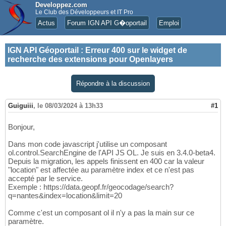
Developpez.com
Le Club des Développeurs et IT Pro
Actus
Forum IGN API G�oportail
Emploi
IGN API Géoportail
:
Erreur 400 sur le widget de
recherche des extensions pour Openlayers
Répondre à la discussion
Guiguiii
,
le 08/03/2024 à 13h33
#1
Bonjour,
Dans mon code javascript j'utilise un composant
ol.control.SearchEngine de l'API JS OL. Je suis en 3.4.0-beta4.
Depuis la migration, les appels finissent en 400 car la valeur
"location" est affectée au paramètre index et ce n'est pas
accepté par le service.
Exemple : https://data.geopf.fr/geocodage/search?
q=nantes&index=location&limit=20
Comme c'est un composant ol il n'y a pas la main sur ce
paramètre.