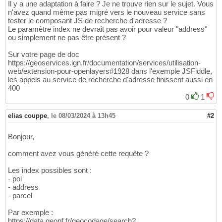
Il y a une adaptation à faire ? Je ne trouve rien sur le sujet. Vous
n'avez quand même pas migré vers le nouveau service sans
tester le composant JS de recherche d'adresse ?
Le paramètre index ne devrait pas avoir pour valeur "address"
ou simplement ne pas être présent ?
Sur votre page de doc
https://geoservices.ign.fr/documentation/services/utilisation-
web/extension-pour-openlayers#1928 dans l'exemple JSFiddle,
les appels au service de recherche d'adresse finissent aussi en
400
0
1
elias couppe
,
le 08/03/2024 à 13h45
#2
Bonjour,
comment avez vous généré cette requête ?
Les index possibles sont :
- poi
- address
- parcel
Par exemple :
https://data.geopf.fr/geocodage/search?