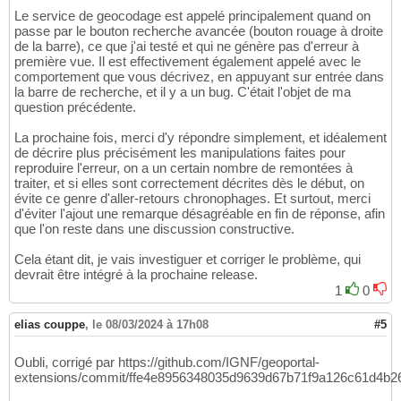
Le service de geocodage est appelé principalement quand on
passe par le bouton recherche avancée (bouton rouage à droite
de la barre), ce que j'ai testé et qui ne génère pas d'erreur à
première vue. Il est effectivement également appelé avec le
comportement que vous décrivez, en appuyant sur entrée dans
la barre de recherche, et il y a un bug. C'était l'objet de ma
question précédente.
La prochaine fois, merci d'y répondre simplement, et idéalement
de décrire plus précisément les manipulations faites pour
reproduire l'erreur, on a un certain nombre de remontées à
traiter, et si elles sont correctement décrites dès le début, on
évite ce genre d'aller-retours chronophages. Et surtout, merci
d'éviter l'ajout une remarque désagréable en fin de réponse, afin
que l'on reste dans une discussion constructive.
Cela étant dit, je vais investiguer et corriger le problème, qui
devrait être intégré à la prochaine release.
1
0
elias couppe
,
le 08/03/2024 à 17h08
#5
Oubli, corrigé par https://github.com/IGNF/geoportal-
extensions/commit/ffe4e8956348035d9639d67b71f9a126c61d4b2