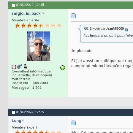
01/03/2024,
12h18
sergio_is_back
Membre émérite
Envoyé par
JeanMi3000
Pas besoin d'un outil pour faire 
Je plussoie
Et j'ai aussi un collègue qui r
comprend mieux lorsqu'on regard
Consultant informatique
industrielle, développeur
tout-terrain
Inscrit en
Juin 2004
Messages
1 202
01/03/2024,
12h35
Lung
Membre Expert
Moi, j'ai connu quelqu'un qui igno