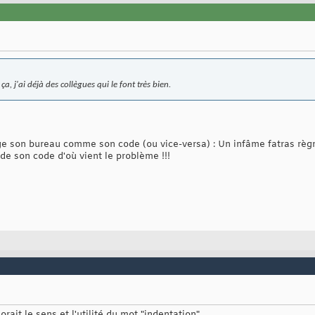
ça, j'ai déjà des collègues qui le font très bien.
ange son bureau comme son code (ou vice-versa) : Un infâme fatras r
e son code d'où vient le problème !!!
rait le sens et l'utilité du mot "indentation".