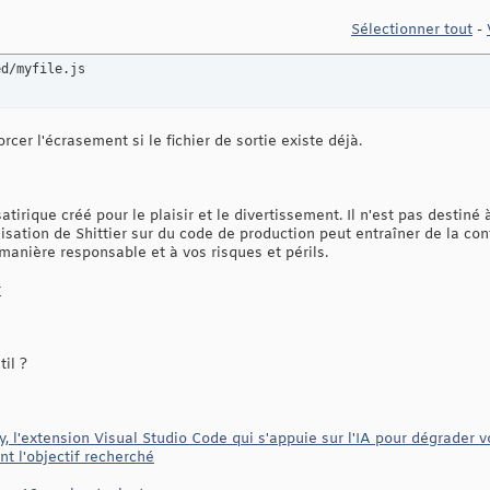
Sélectionner tout
-
ed/myfile.js
rcer l'écrasement si le fichier de sortie existe déjà.
atirique créé pour le plaisir et le divertissement. Il n'est pas destin
isation de Shittier sur du code de production peut entraîner de la con
 manière responsable et à vos risques et périls.
r
til ?
y, l'extension Visual Studio Code qui s'appuie sur l'IA pour dégrader v
nt l'objectif recherché