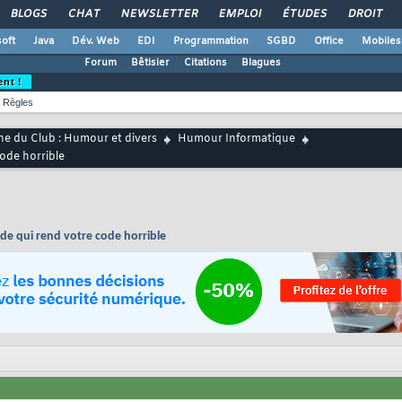
BLOGS
CHAT
NEWSLETTER
EMPLOI
ÉTUDES
DROIT
oft
Java
Dév. Web
EDI
Programmation
SGBD
Office
Mobiles
Forum
Bêtisier
Citations
Blagues
ent !
Règles
ne du Club : Humour et divers
Humour Informatique
code horrible
ode qui rend votre code horrible