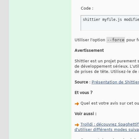
Code :
shittier myfile.js modifi
Utiliser l'option
--force
pour fo
Avertissement
Shittier est un projet purement s
de développement sérieux. L'util
de prises de tête. Utilisez-le de
Source
:
Présentation de Shittie
Et vous ?
Quel est votre avis sur cet ou
Voir aussi :
Trolldi : découvrez Spaghettif
d'utiliser différents modes suiva