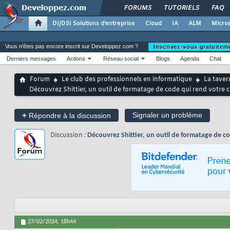
FORUMS
TUTORIELS
FAQ
DI/DSI Solutions d'entreprise
Cloud
IA
ALM
Micros
Vous n'êtes pas encore inscrit sur Developpez.com ?
Inscrivez-vous gratuitem
Derniers messages
Actions
Réseau social
Blogs
Agenda
Chat
Forum
Le club des professionnels en informatique
La taver
Découvrez Shittier, un outil de formatage de code qui rend votre 
+
Signaler un problème
Répondre à la discussion
Discussion :
Découvrez Shittier, un outil de formatage de c
27/02/2024,
18h44