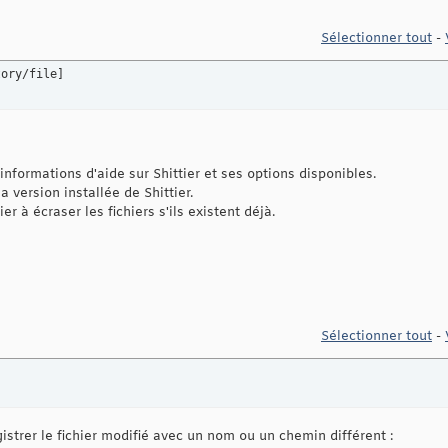
Sélectionner tout
-
tory/file]
 informations d'aide sur Shittier et ses options disponibles.
la version installée de Shittier.
tier à écraser les fichiers s'ils existent déjà.
Sélectionner tout
-
gistrer le fichier modifié avec un nom ou un chemin différent :