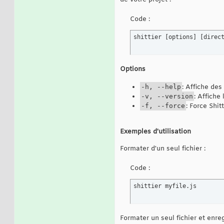
Code :
shittier [options] [direc
Options
-h, --help
: Affiche des
-v, --version
: Affiche 
-f, --force
: Force Shit
Exemples d'utilisation
Formater d'un seul fichier :
Code :
shittier myfile.js
Formater un seul fichier et enre