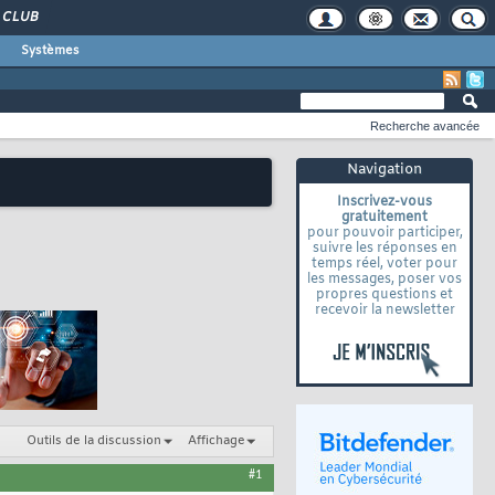
CLUB
Systèmes
Recherche avancée
Navigation
Inscrivez-vous
gratuitement
pour pouvoir participer,
suivre les réponses en
temps réel, voter pour
les messages, poser vos
propres questions et
recevoir la newsletter
Outils de la discussion
Affichage
#1