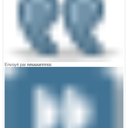
Envoyé par
nnuuurrrrcc