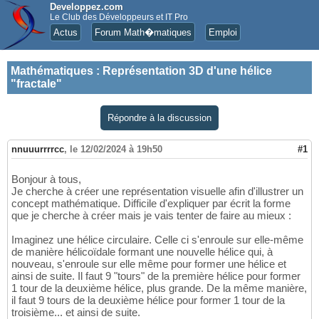
Developpez.com
Le Club des Développeurs et IT Pro
Actus
Forum Math�matiques
Emploi
Mathématiques
:
Représentation 3D d'une hélice
"fractale"
Répondre à la discussion
nnuuurrrrcc
,
le 12/02/2024 à 19h50
#1
Bonjour à tous,
Je cherche à créer une représentation visuelle afin d'illustrer un
concept mathématique. Difficile d'expliquer par écrit la forme
que je cherche à créer mais je vais tenter de faire au mieux :
Imaginez une hélice circulaire. Celle ci s'enroule sur elle-même
de manière hélicoïdale formant une nouvelle hélice qui, à
nouveau, s'enroule sur elle même pour former une hélice et
ainsi de suite. Il faut 9 "tours" de la première hélice pour former
1 tour de la deuxième hélice, plus grande. De la même manière,
il faut 9 tours de la deuxième hélice pour former 1 tour de la
troisième... et ainsi de suite.