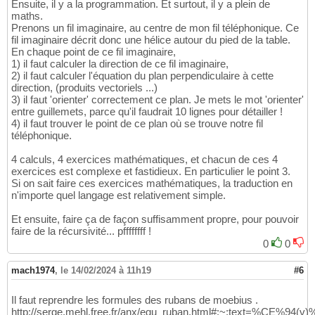
Ensuite, il y a la programmation. Et surtout, il y a plein de
maths.
Prenons un fil imaginaire, au centre de mon fil téléphonique. Ce
fil imaginaire décrit donc une hélice autour du pied de la table.
En chaque point de ce fil imaginaire,
1) il faut calculer la direction de ce fil imaginaire,
2) il faut calculer l'équation du plan perpendiculaire à cette
direction, (produits vectoriels ...)
3) il faut 'orienter' correctement ce plan. Je mets le mot 'orienter'
entre guillemets, parce qu'il faudrait 10 lignes pour détailler !
4) il faut trouver le point de ce plan où se trouve notre fil
téléphonique.
4 calculs, 4 exercices mathématiques, et chacun de ces 4
exercices est complexe et fastidieux. En particulier le point 3.
Si on sait faire ces exercices mathématiques, la traduction en
n'importe quel langage est relativement simple.
Et ensuite, faire ça de façon suffisamment propre, pour pouvoir
faire de la récursivité... pffffffff !
0
0
mach1974
,
le 14/02/2024 à 11h19
#6
Il faut reprendre les formules des rubans de moebius .
http://serge.mehl.free.fr/anx/equ_ruban.html#:~:text=%CE%