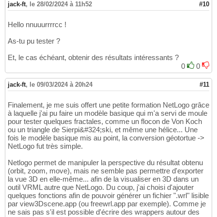
jack-ft
,
le 28/02/2024 à 11h52
#10
// Inclinaison vers le haut
23
// sin(pitch) == L / (nbseg * L / xL))
24
Hello nnuuurrrrcc !
  pitch := 
asin
(
xL/nbseg
)
25
26
As-tu pu tester ?
// Angle extérieur du polygone projeté (Ro
27
  alpha := 
360
 * nbtours / nbseg

28
Et, le cas échéant, obtenir des résultats intéressants ?
29
0
0
// Dimension fractale
30
  fractal_dim := 
log
(
nbseg
)
 / 
log
(
xL
)
31
jack-ft
,
le 09/03/2024 à 20h24
#11
32
33
fin
34
Finalement, je me suis offert une petite formation NetLogo grâce
35
à laquelle j'ai pu faire un modèle basique qui m'a servi de moule
// helix_setup 9 1 4.0 // ou 3, comme Von Ko
36
pour tester quelques fractales, comme un flocon de Von Koch
ou un triangle de Sierpi&#324;ski, et même une hélice... Une
37
fois le modèle basique mis au point, la conversion géotortue ->
// L procédure "helix" trace un segment héli
38
NetLogo fut très simple.
// avec un niveau de détail égal à age
39
40
Netlogo permet de manipuler la perspective du résultat obtenu
pour
 helix L age

41
(orbit, zoom, move), mais ne semble pas permettre d'exporter
// La tortue est en A, avec une orientatio
42
la vue 3D en elle-même... afin de la visualiser en 3D dans un
// Si <age> est nul, alors on trace juste 
43
outil VRML autre que NetLogo. Du coup, j'ai choisi d'ajouter
// avec l'orientation courante de la tortu
44
quelques fonctions afin de pouvoir générer un fichier ".wrl" lisible
si
(
age == 
0
)
alors
[
 av L 
]
sinon
[
45
par view3Dscene.app (ou freewrl.app par exemple). Comme je
// Sinon on remplace le segment AB de lo
46
ne sais pas s'il est possible d'écrire des wrappers autour des
// chacun de longueur <L>/<xL> et orient
47