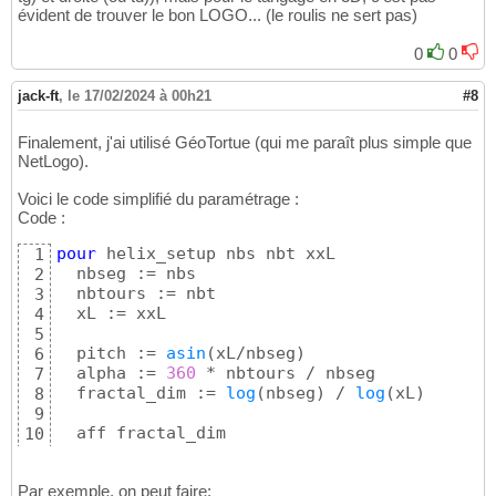
évident de trouver le bon LOGO... (le roulis ne sert pas)
0
0
jack-ft
,
le 17/02/2024 à 00h21
#8
Finalement, j'ai utilisé GéoTortue (qui me paraît plus simple que
NetLogo).
Voici le code simplifié du paramétrage :
Code :
pour
 helix_setup nbs nbt xxL

1
  nbseg := nbs

2
  nbtours := nbt

3
  xL := xxL

4
5
  pitch := 
asin
(
xL/nbseg
)
6
  alpha := 
360
 * nbtours / nbseg

7
  fractal_dim := 
log
(
nbseg
)
 / 
log
(
xL
)
8
9
10
fin
11
Par exemple, on peut faire: