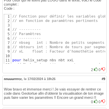
Pour ceux qui ne lisent pas LOGO dans le texte, voici le code
complet :
Code :
// Fonction pour définir les variables globa
1
// en fonction de paramètres pertinents
2
3
// ----------
4
// Paramètres
5
// ----------
6
// nbseg   int : Nombre de petits segments p
7
// nbtours int : Nombre de tours par segment
8
// xL    float : Facteur d'homothétie entre 
9
10
pour
 helix_setup nbs nbt xxL

11
// Nombre de petits segments par grand seg
12
  nbseg := nbs

13
2
0
14
// Nombre de tours par segment
15
nnuuurrrrcc
,
le 17/02/2024 à 18h26
#9
  nbtours := nbt

16
17
Wow bravo et immense merci ! Je vais essayer de rentrer ce
// Facteur d'homothétie entre un petit seg
18
code dans Geotortue afin d'obtenir la visualisation de ton image
  xL := xxL

19
puis faire varier les paramètres !! Encore un grand merci !!
20
0
0
// Constantes déduites
21
22