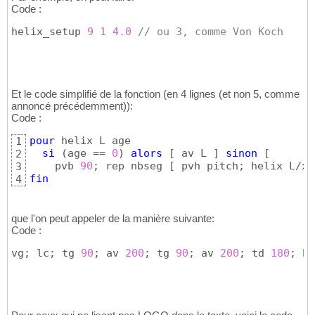
Code :
helix_setup 
9
1
4.0
// ou 3, comme Von Koch
Et le code simplifié de la fonction (en 4 lignes (et non 5, comme
annoncé précédemment)):
Code :
pour
 helix L age

1
si
(
age == 
0
)
alors
[
 av L 
]
sinon
[
2
    pvb 
90
; rep nbseg 
[
 pvh pitch; helix L/xL
3
fin
4
que l'on peut appeler de la manière suivante:
Code :
vg; lc; tg 
90
; av 
200
; tg 
90
; av 
200
; td 
180
; bc