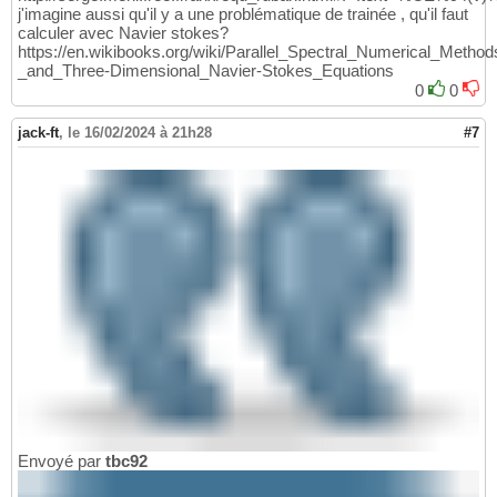
j'imagine aussi qu'il y a une problématique de trainée , qu'il faut
calculer avec Navier stokes?
https://en.wikibooks.org/wiki/Parallel_Spectral_Numerical_Metho
_and_Three-Dimensional_Navier-Stokes_Equations
0
0
jack-ft
,
le 16/02/2024 à 21h28
#7
Envoyé par
tbc92