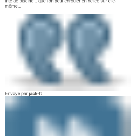
frite de piscine... que l'on peut enrouler en hélice sur elle-
même...
Envoyé par
jack-ft