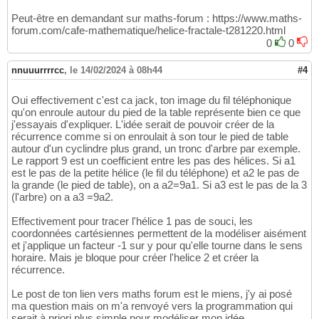
Peut-être en demandant sur maths-forum : https://www.maths-
forum.com/cafe-mathematique/helice-fractale-t281220.html
0
0
nnuuurrrrcc
,
le 14/02/2024 à 08h44
#4
Oui effectivement c'est ca jack, ton image du fil téléphonique
qu'on enroule autour du pied de la table représente bien ce que
j'essayais d'expliquer. L'idée serait de pouvoir créer de la
récurrence comme si on enroulait à son tour le pied de table
autour d'un cyclindre plus grand, un tronc d'arbre par exemple.
Le rapport 9 est un coefficient entre les pas des hélices. Si a1
est le pas de la petite hélice (le fil du téléphone) et a2 le pas de
la grande (le pied de table), on a a2=9a1. Si a3 est le pas de la 3
(l'arbre) on a a3 =9a2.
Effectivement pour tracer l'hélice 1 pas de souci, les
coordonnées cartésiennes permettent de la modéliser aisément
et j'applique un facteur -1 sur y pour qu'elle tourne dans le sens
horaire. Mais je bloque pour créer l'helice 2 et créer la
récurrence.
Le post de ton lien vers maths forum est le miens, j'y ai posé
ma question mais on m'a renvoyé vers la programmation qui
serait à priori plus simple pour modéliser mon idée.