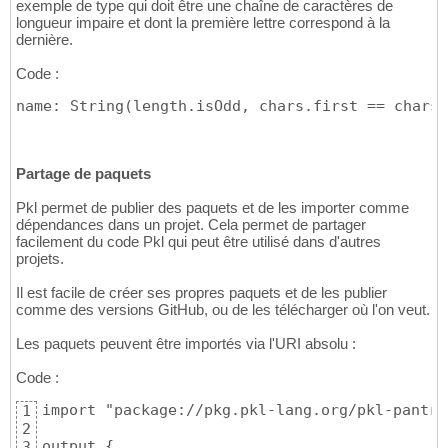
exemple de type qui doit être une chaîne de caractères de
16
at pkl.base#Module.output.text (https://gith
longueur impaire et dont la première lettre correspond à la
dernière.
Code :
name: String(length.isOdd, chars.first == chars.
Partage de paquets
Pkl permet de publier des paquets et de les importer comme
dépendances dans un projet. Cela permet de partager
facilement du code Pkl qui peut être utilisé dans d'autres
projets.
Il est facile de créer ses propres paquets et de les publier
comme des versions GitHub, ou de les télécharger où l'on veut.
Les paquets peuvent être importés via l'URI absolu :
Code :
import "package://pkg.pkl-lang.org/pkl-pantry
1
2
output {

3