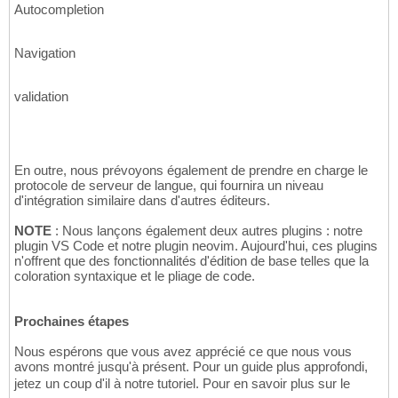
    val dbName: String

43
59
Autocompletion
  )

44
    /**

60
45
     * The name of the database.

61
Navigation
  enum class Environment(

46
     */

62
    val value: String

47
    public final @NonNull String dbName;

63
  ) {

48
64
validation
    DEV("dev"),

49
    public Database(@Named("username") @NonN
65
50
        @Named("password") @NonNull String p
66
    QA("qa"),

51
        @Named("port") long port, @Named("db
67
52
      this.username = username;

68
    PROD("prod");

53
      this.password = password;

69
En outre, nous prévoyons également de prendre en charge le
54
      this.host = host;

70
protocole de serveur de langue, qui fournira un niveau
    override fun toString() = value

55
      this.port = port;

d'intégration similaire dans d'autres éditeurs.
71
  }

56
      this.dbName = dbName;

72
}
57
NOTE
: Nous lançons également deux autres plugins : notre
    }

73
plugin VS Code et notre plugin neovim. Aujourd'hui, ces plugins
  }

74
n'offrent que des fonctionnalités d'édition de base telles que la
75
coloration syntaxique et le pliage de code.
  public enum Environment {

76
    DEV("dev"),

77
78
Prochaines étapes
    QA("qa"),

79
80
Nous espérons que vous avez apprécié ce que nous vous
    PROD("prod");

81
avons montré jusqu'à présent. Pour un guide plus approfondi,
82
jetez un coup d'il à notre tutoriel. Pour en savoir plus sur le
    private String value;

83