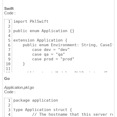
Swift
Code :
import PklSwift

1
2
public enum Application {}

3
4
extension Application {

5
    public enum Environment: String, CaseIte
6
        case dev = "dev"

7
        case qa = "qa"

8
        case prod = "prod"

9
    }

10
11
    public struct Module: PklRegisteredType,
12
        public static var registeredIdentifi
13
Go
14
        /// The hostname that this server re
Application.pkl.go
15
Code :
        public var hostname: String

16
17
package application

1
        /// The port to listen on.

18
2
        public var port: UInt16

19
type Application struct {

3
20
	// The hostname that this server responds to.

4
        /// The environment to deploy to.

21