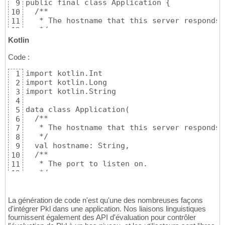
public final class Application {

9
  /**

10
   * The hostname that this server responds t
11
   */

12
  public final @NonNull String hostname;

13
Kotlin
14
  /**

Code :
15
   * The port to listen on.

16
import kotlin.Int

1
   */

17
import kotlin.Long

2
  public final int port;

18
import kotlin.String

3
19
4
  /**

20
data class Application(

5
   * The environment to deploy to.

21
  /**

6
   */

22
   * The hostname that this server responds t
7
  public final @NonNull Environment environme
23
   */

8
24
  val hostname: String,

9
  /**

25
  /**

10
   * The database connection for this applica
26
   * The port to listen on.

11
   */

27
   */

12
  public final @NonNull Database database;

28
  val port: Int,

13
29
  /**

14
  public Application(@Named("hostname") @Non
30
   * The environment to deploy to.

La génération de code n'est qu'une des nombreuses façons
15
      @Named("environment") @NonNull Environ
31
d'intégrer Pkl dans une application. Nos liaisons linguistiques
   */

16
      @Named("database") @NonNull Database d
32
fournissent également des API d'évaluation pour contrôler
  val environment: Environment,

17
    this.hostname = hostname;

33