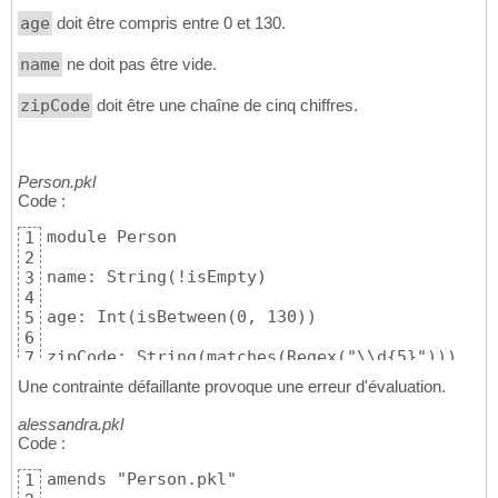
      <username>admin</username>

26
age
doit être compris entre 0 et 130.
      <password>hunter2</password>

27
      <host>localhost</host>

28
name
ne doit pas être vide.
      <port>6003</port>

29
      <dbName>myapp</dbName>

30
zipCode
doit être une chaîne de cinq chiffres.
    </Database>

31
  </sidecars>

32
</root>
33
Person.pkl
Code :
module Person

1
2
name: String(!isEmpty)

3
4
age: Int(isBetween(0, 130))

5
6
zipCode: String(matches(Regex("\\d{5}")))
7
Une contrainte défaillante provoque une erreur d'évaluation.
alessandra.pkl
Code :
amends "Person.pkl"

1