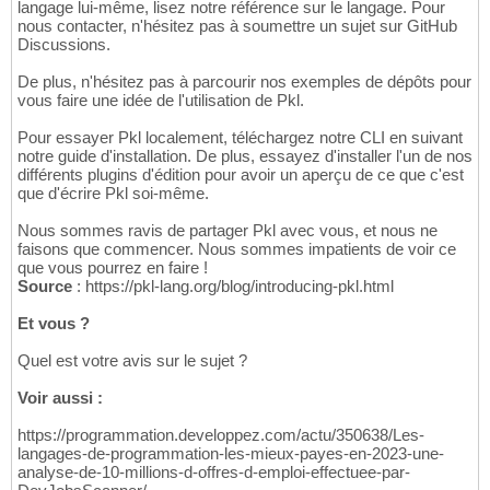
langage lui-même, lisez notre référence sur le langage. Pour
84
nous contacter, n'hésitez pas à soumettre un sujet sur GitHub
    private Environment(String value) {

85
Discussions.
      this.value = value;

86
    }

87
De plus, n'hésitez pas à parcourir nos exemples de dépôts pour
88
vous faire une idée de l'utilisation de Pkl.
    @Override

89
    public String toString() {

90
Pour essayer Pkl localement, téléchargez notre CLI en suivant
      return this.value;

91
notre guide d'installation. De plus, essayez d'installer l'un de nos
    }

92
différents plugins d'édition pour avoir un aperçu de ce que c'est
  }

93
que d'écrire Pkl soi-même.
}
94
Nous sommes ravis de partager Pkl avec vous, et nous ne
faisons que commencer. Nous sommes impatients de voir ce
que vous pourrez en faire !
Source
: https://pkl-lang.org/blog/introducing-pkl.html
Et vous ?
Quel est votre avis sur le sujet ?
Voir aussi :
https://programmation.developpez.com/actu/350638/Les-
langages-de-programmation-les-mieux-payes-en-2023-une-
analyse-de-10-millions-d-offres-d-emploi-effectuee-par-