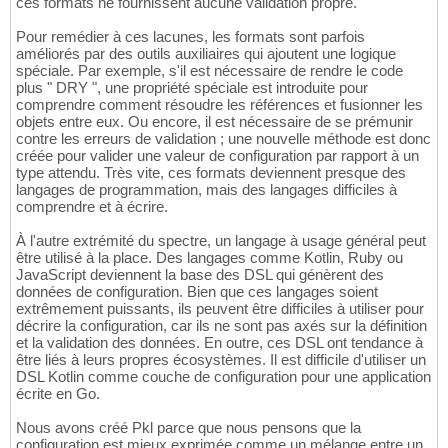
ces formats ne fournissent aucune validation propre.
Pour remédier à ces lacunes, les formats sont parfois
améliorés par des outils auxiliaires qui ajoutent une logique
spéciale. Par exemple, s'il est nécessaire de rendre le code
plus " DRY ", une propriété spéciale est introduite pour
comprendre comment résoudre les références et fusionner les
objets entre eux. Ou encore, il est nécessaire de se prémunir
contre les erreurs de validation ; une nouvelle méthode est donc
créée pour valider une valeur de configuration par rapport à un
type attendu. Très vite, ces formats deviennent presque des
langages de programmation, mais des langages difficiles à
comprendre et à écrire.
À l'autre extrémité du spectre, un langage à usage général peut
être utilisé à la place. Des langages comme Kotlin, Ruby ou
JavaScript deviennent la base des DSL qui génèrent des
données de configuration. Bien que ces langages soient
extrêmement puissants, ils peuvent être difficiles à utiliser pour
décrire la configuration, car ils ne sont pas axés sur la définition
et la validation des données. En outre, ces DSL ont tendance à
être liés à leurs propres écosystèmes. Il est difficile d'utiliser un
DSL Kotlin comme couche de configuration pour une application
écrite en Go.
Nous avons créé Pkl parce que nous pensons que la
configuration est mieux exprimée comme un mélange entre un