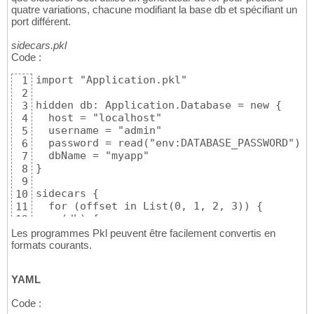
quatre variations, chacune modifiant la base db et spécifiant un
port différent.
sidecars.pkl
Code :
import "Application.pkl"

1
2
hidden db: Application.Database = new {

3
  host = "localhost"

4
  username = "admin"

5
  password = read("env:DATABASE_PASSWORD")

6
  dbName = "myapp"

7
}

8
9
sidecars {

10
  for (offset in List(0, 1, 2, 3)) {

11
    (db) {

12
      port = 6000 + offset

13
Les programmes Pkl peuvent être facilement convertis en
    }

14
formats courants.
  }

15
}
16
YAML
Code :