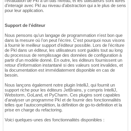
l'évaluation de Pkl à un bas niveau, et les utilisateurs sont libres
  /**

18
    this.port = port;

34
d'interagir avec Pkl au niveau d'abstraction qui a le plus de sens
   * The database connection for this applica
19
    this.environment = environment;

35
pour leur application.
   */

20
    this.database = database;

36
  val database: Database

21
  }

37
) {

22
38
Support de l'éditeur
  data class Database(

23
  public static final class Database {

39
    /**

24
    /**

40
Nous pensons qu'un langage de programmation n'est bon que
     * The username for this database.

25
     * The username for this database.

41
dans la mesure où l'on peut l'écrire. C'est pourquoi nous visons
     */

26
     */

42
à fournir le meilleur support d'éditeur possible. Lors de l'écriture
    val username: String,

27
    public final @NonNull String username;

43
de Pkl dans un éditeur, les utilisateurs sont guidés tout au long
    /**

28
44
du processus de remplissage des données de configuration à
     * The password for this database.

29
    /**

partir d'un modèle donné. En outre, les éditeurs fournissent un
45
     */

30
retour d'information instantané si des valeurs sont invalides, et
     * The password for this database.

46
    val password: String,

31
la documentation est immédiatement disponible en cas de
     */

47
    /**

besoin.
32
    public final @NonNull String password;

48
     * The remote host for this database.

33
49
Nous lançons également notre plugin IntelliJ, qui fournit un
     */

34
    /**

50
support riche pour les éditeurs JetBrains, y compris IntelliJ,
    val host: String,

35
     * The remote host for this database.

51
Webstorm, GoLand, et PyCharm. Ces plugins sont capables
    /**

36
     */

52
d'analyser un programme Pkl et de fournir des fonctionnalités
     * The remote port for this database.

37
    public final @NonNull String host;

53
telles que l'autocomplétion, la définition de go-to-definition et la
     */

38
54
prise en charge du refactoring.
    val port: Int,

39
    /**

55
    /**

40
     * The remote port for this database.

56
Voici quelques-unes des fonctionnalités disponibles :
     * The name of the database.

41
     */

57
     */

42
    public final int port;

58