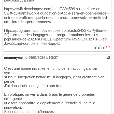
DevJobsScanner/
https://swift.developpez.com/actu/339459/La-reecriture-en-
Swift-du-framework-Foundation-d-Apple-sera-en-open-source-l-
entreprise-affirme-que-la-reecriture-du-framework-permettra-d-
ameliorer-les-performances/
https://programmation.developpez.com/actu/348275/Python-et-
SQL-en-tete-des-langages-des-programmations-les-plus-
populaires-de-2023-sur-IEEE-Spectrum-Java-Cplusplus-C-et-
JavaScript-completent-les-tops-5/
10
0
unanonyme
,
le 06/02/2024 à 10h37
#2
C'est une bonne initiative, en principe, en action ça à l'air
sympa,
surtout l'intégration native multi langages, c'est vraiment bien
pensé.
J'ai dans l'idée que ça fera son trou.
En pratique, on verra dans 5 ans le genre de propriétés
émergente
que fera apparaître le déploiement à l'échelle d'une telle
innovation.
Spoiler, on a pas fini d'innover.