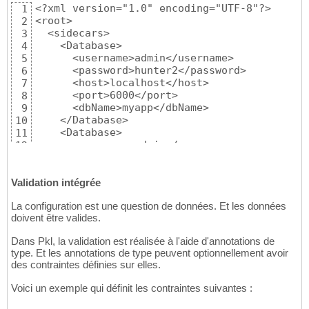
<?xml version="1.0" encoding="UTF-8"?>

1
    },

23
<root>

2
    {

24
  <sidecars>

3
      "username": "admin",

25
    <Database>

4
      "password": "hunter2",

26
      <username>admin</username>

5
      "host": "localhost",

27
      <password>hunter2</password>

6
      "port": 6003,

28
      <host>localhost</host>

7
      "dbName": "myapp"

29
      <port>6000</port>

8
    }

30
      <dbName>myapp</dbName>

9
  ]

31
    </Database>

10
}
32
    <Database>

11
      <username>admin</username>

12
      <password>hunter2</password>

13
      <host>localhost</host>

14
      <port>6001</port>

Validation intégrée
15
      <dbName>myapp</dbName>

16
La configuration est une question de données. Et les données
    </Database>

17
doivent être valides.
    <Database>

18
      <username>admin</username>

19
Dans Pkl, la validation est réalisée à l'aide d'annotations de
      <password>hunter2</password>

20
type. Et les annotations de type peuvent optionnellement avoir
      <host>localhost</host>

21
des contraintes définies sur elles.
      <port>6002</port>

22
      <dbName>myapp</dbName>

23
Voici un exemple qui définit les contraintes suivantes :
    </Database>

24
    <Database>

25