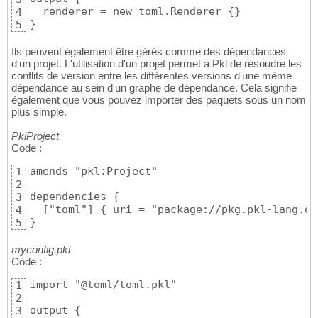
  renderer = new toml.Renderer {}

4
}
5
Ils peuvent également être gérés comme des dépendances
d'un projet. L'utilisation d'un projet permet à Pkl de résoudre les
conflits de version entre les différentes versions d'une même
dépendance au sein d'un graphe de dépendance. Cela signifie
également que vous pouvez importer des paquets sous un nom
plus simple.
PklProject
Code :
amends "pkl:Project"

1
2
dependencies {

3
  ["toml"] { uri = "package://pkg.pkl-lang.or
4
}
5
myconfig.pkl
Code :
import "@toml/toml.pkl"

1
2
output {

3