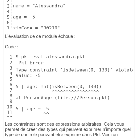
2
name = "Alessandra"

3
4
age = -5

5
6
zipCode = "90210"
7
L'évaluation de ce module échoue :
Code :
$ pkl eval alessandra.pkl

1
2
 Pkl Error 

3
Type constraint `isBetween(0, 130)` violated.
4
Value: -5

5
6
5 | age: Int(isBetween(0, 130))

7
             ^^^^^^^^^^^^^^^^^

8
at Person#age (file:///Person.pkl)

9
10
5 | age = -5

11
          ^^

12
at alessandra#age (file:///alessandra.pkl)

13
Les contraintes sont des expressions arbitraires. Cela vous
14
permet de créer des types qui peuvent exprimer n'importe quel
106 | text = renderer.renderDocument(value)

type de contrôle pouvant être exprimé dans Pkl. Voici un
15
             ^^^^^^^^^^^^^^^^^^^^^^^^^^^^^^
