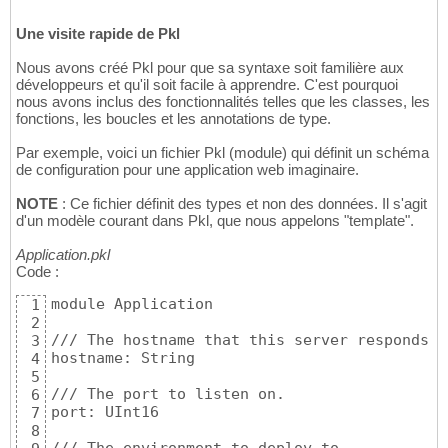
Une visite rapide de Pkl
Nous avons créé Pkl pour que sa syntaxe soit familière aux
développeurs et qu'il soit facile à apprendre. C'est pourquoi
nous avons inclus des fonctionnalités telles que les classes, les
fonctions, les boucles et les annotations de type.
Par exemple, voici un fichier Pkl (module) qui définit un schéma
de configuration pour une application web imaginaire.
NOTE
: Ce fichier définit des types et non des données. Il s'agit
d'un modèle courant dans Pkl, que nous appelons "template".
Application.pkl
Code :
module Application

1
2
/// The hostname that this server responds to
3
hostname: String

4
5
/// The port to listen on.

6
port: UInt16

7
8