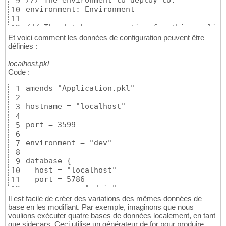
/// The environment to deploy to.

9
environment: Environment

10
11
/// The database connection for this applicat
12
database: Database

13
Et voici comment les données de configuration peuvent être
14
définies :
class Database {

15
localhost.pkl
  /// The username for this database.

16
Code :
  username: String

17
18
amends "Application.pkl"

1
  /// The password for this database.

19
2
  password: String

20
hostname = "localhost"

3
21
4
  /// The remote host for this database.

22
port = 3599

5
  host: String

23
6
24
environment = "dev"

7
  /// The remote port for this database.

25
8
  port: UInt16

26
database {

9
27
  host = "localhost"

10
  /// The name of the database.

28
  port = 5786

11
  dbName: String

29
  username = "admin"

12
}

30
  password = read("env:DATABASE_PASSWORD")

13
Il est facile de créer des variations des mêmes données de
31
  dbName = "myapp"

14
base en les modifiant. Par exemple, imaginons que nous
typealias Environment = "dev"|"qa"|"prod"
32
}
voulions exécuter quatre bases de données localement, en tant
15
que sidecars. Ceci utilise un générateur de for pour produire