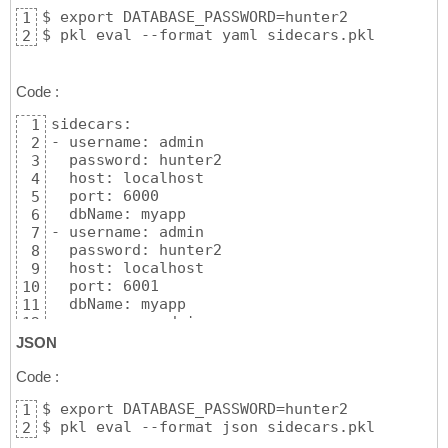
$ export DATABASE_PASSWORD=hunter2

1
$ pkl eval --format yaml sidecars.pkl
2
Code :
sidecars:

1
- username: admin

2
  password: hunter2

3
  host: localhost

4
  port: 6000

5
  dbName: myapp

6
- username: admin

7
  password: hunter2

8
  host: localhost

9
  port: 6001

10
  dbName: myapp

11
- username: admin

12
  password: hunter2

13
JSON
  host: localhost

14
  port: 6002

Code :
15
  dbName: myapp

16
$ export DATABASE_PASSWORD=hunter2

1
- username: admin

17
$ pkl eval --format json sidecars.pkl
2
  password: hunter2

18