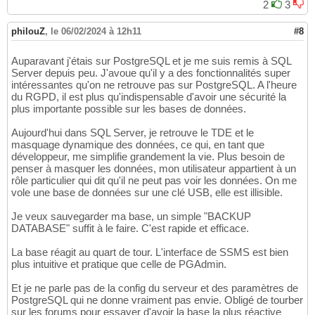
2
3
philouZ
,
le 06/02/2024 à 12h11
#8
Auparavant j'étais sur PostgreSQL et je me suis remis à SQL
Server depuis peu. J'avoue qu'il y a des fonctionnalités super
intéressantes qu'on ne retrouve pas sur PostgreSQL. A l'heure
du RGPD, il est plus qu'indispensable d'avoir une sécurité la
plus importante possible sur les bases de données.
Aujourd'hui dans SQL Server, je retrouve le TDE et le
masquage dynamique des données, ce qui, en tant que
développeur, me simplifie grandement la vie. Plus besoin de
penser à masquer les données, mon utilisateur appartient à un
rôle particulier qui dit qu'il ne peut pas voir les données. On me
vole une base de données sur une clé USB, elle est illisible.
Je veux sauvegarder ma base, un simple "BACKUP
DATABASE" suffit à le faire. C'est rapide et efficace.
La base réagit au quart de tour. L'interface de SSMS est bien
plus intuitive et pratique que celle de PGAdmin.
Et je ne parle pas de la config du serveur et des paramètres de
PostgreSQL qui ne donne vraiment pas envie. Obligé de tourber
sur les forums pour essayer d'avoir la base la plus réactive