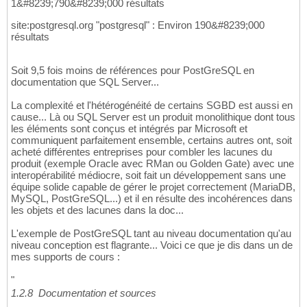
1&#8239;790&#8239;000 résultats
site:postgresql.org "postgresql" : Environ 190&#8239;000
résultats
Soit 9,5 fois moins de références pour PostGreSQL en
documentation que SQL Server...
La complexité et l'hétérogénéité de certains SGBD est aussi en
cause... Là ou SQL Server est un produit monolithique dont tous
les éléments sont conçus et intégrés par Microsoft et
communiquent parfaitement ensemble, certains autres ont, soit
acheté différentes entreprises pour combler les lacunes du
produit (exemple Oracle avec RMan ou Golden Gate) avec une
interopérabilité médiocre, soit fait un développement sans une
équipe solide capable de gérer le projet correctement (MariaDB,
MySQL, PostGreSQL...) et il en résulte des incohérences dans
les objets et des lacunes dans la doc...
L'exemple de PostGreSQL tant au niveau documentation qu'au
niveau conception est flagrante... Voici ce que je dis dans un de
mes supports de cours :
"
1.2.8  Documentation et sources