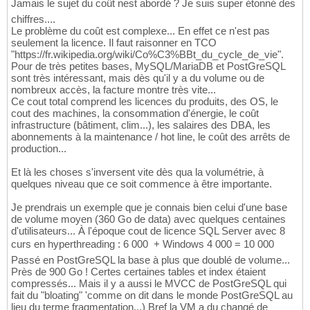
Jamais le sujet du coût nest abordé ? Je suis super étonné des
chiffres....
Le problème du coût est complexe... En effet ce n'est pas
seulement la licence. Il faut raisonner en TCO
"https://fr.wikipedia.org/wiki/Co%C3%BBt_du_cycle_de_vie".
Pour de très petites bases, MySQL/MariaDB et PostGreSQL
sont très intéressant, mais dès qu'il y a du volume ou de
nombreux accès, la facture montre très vite...
Ce cout total comprend les licences du produits, des OS, le
cout des machines, la consommation d'énergie, le coût
infrastructure (bâtiment, clim...), les salaires des DBA, les
abonnements à la maintenance / hot line, le coût des arrêts de
production...
Et là les choses s'inversent vite dès qua la volumétrie, à
quelques niveau que ce soit commence à être importante.
Je prendrais un exemple que je connais bien celui d'une base
de volume moyen (360 Go de data) avec quelques centaines
d'utilisateurs... À l'époque cout de licence SQL Server avec 8
curs en hyperthreading : 6 000  + Windows 4 000 = 10 000 
Passé en PostGreSQL la base à plus que doublé de volume...
Près de 900 Go ! Certes certaines tables et index étaient
compressés... Mais il y a aussi le MVCC de PostGreSQL qui
fait du "bloating" 'comme on dit dans le monde PostGreSQL au
lieu du terme fragmentation...) Bref la VM a du changé de