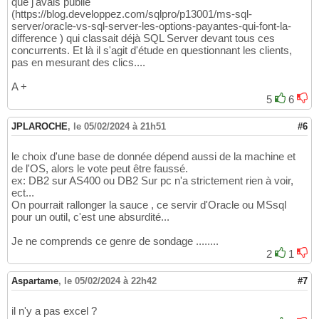
que j'avais publié
(https://blog.developpez.com/sqlpro/p13001/ms-sql-
server/oracle-vs-sql-server-les-options-payantes-qui-font-la-
difference ) qui classait déjà SQL Server devant tous ces
concurrents. Et là il s'agit d'étude en questionnant les clients,
pas en mesurant des clics....
A +
5
6
JPLAROCHE
,
le 05/02/2024 à 21h51
#6
le choix d'une base de donnée dépend aussi de la machine et
de l'OS, alors le vote peut être faussé.
ex: DB2 sur AS400 ou DB2 Sur pc n'a strictement rien à voir,
ect...
On pourrait rallonger la sauce , ce servir d'Oracle ou MSsql
pour un outil, c'est une absurdité...
Je ne comprends ce genre de sondage ........
2
1
Aspartame
,
le 05/02/2024 à 22h42
#7
il n'y a pas excel ?