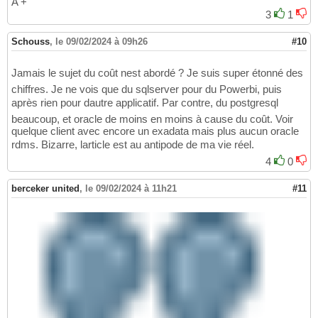
A +
3
1
Schouss
,
le 09/02/2024 à 09h26
#10
Jamais le sujet du coût nest abordé ? Je suis super étonné des
chiffres. Je ne vois que du sqlserver pour du Powerbi, puis
après rien pour dautre applicatif. Par contre, du postgresql
beaucoup, et oracle de moins en moins à cause du coût. Voir
quelque client avec encore un exadata mais plus aucun oracle
rdms. Bizarre, larticle est au antipode de ma vie réel.
4
0
berceker united
,
le 09/02/2024 à 11h21
#11