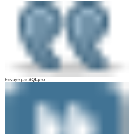
Envoyé par
SQLpro