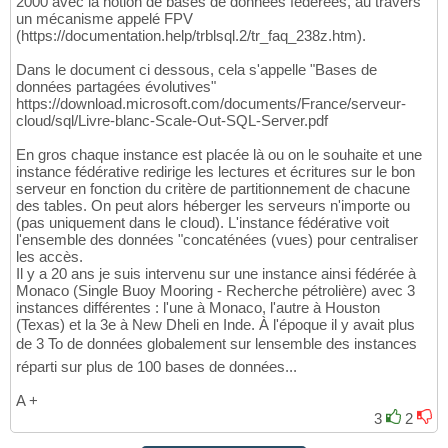
2000 avec la notion de bases de données fédérées, au travers
un mécanisme appelé FPV
(https://documentation.help/trblsql.2/tr_faq_238z.htm).
Dans le document ci dessous, cela s'appelle "Bases de
données partagées évolutives"
https://download.microsoft.com/documents/France/serveur-
cloud/sql/Livre-blanc-Scale-Out-SQL-Server.pdf
En gros chaque instance est placée là ou on le souhaite et une
instance fédérative redirige les lectures et écritures sur le bon
serveur en fonction du critère de partitionnement de chacune
des tables. On peut alors héberger les serveurs n'importe ou
(pas uniquement dans le cloud). L'instance fédérative voit
l'ensemble des données "concaténées (vues) pour centraliser
les accès.
Il y a 20 ans je suis intervenu sur une instance ainsi fédérée à
Monaco (Single Buoy Mooring - Recherche pétrolière) avec 3
instances différentes : l'une à Monaco, l'autre à Houston
(Texas) et la 3e à New Dheli en Inde. À l'époque il y avait plus
de 3 To de données globalement sur lensemble des instances
réparti sur plus de 100 bases de données...
A +
3
2