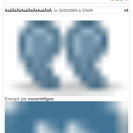
AaâÂäÄàAaâÂäÄàAaâÂäÄ
,
le 31/01/2024 à 17h04
#4
Envoyé par
escartefigue