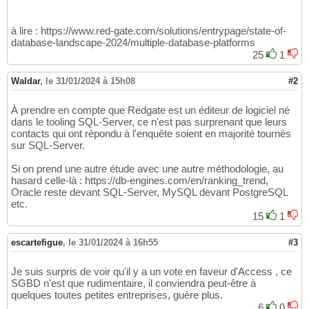
à lire : https://www.red-gate.com/solutions/entrypage/state-of-
database-landscape-2024/multiple-database-platforms
25
1
Waldar
,
le 31/01/2024 à 15h08
#2
À prendre en compte que Redgate est un éditeur de logiciel né
dans le tooling SQL-Server, ce n'est pas surprenant que leurs
contacts qui ont répondu à l'enquête soient en majorité tournés
sur SQL-Server.
Si on prend une autre étude avec une autre méthodologie, au
hasard celle-là : https://db-engines.com/en/ranking_trend,
Oracle reste devant SQL-Server, MySQL devant PostgreSQL
etc.
15
1
escartefigue
,
le 31/01/2024 à 16h55
#3
Je suis surpris de voir qu'il y a un vote en faveur d'Access , ce
SGBD n'est que rudimentaire, il conviendra peut-être à
quelques toutes petites entreprises, guère plus.
6
0