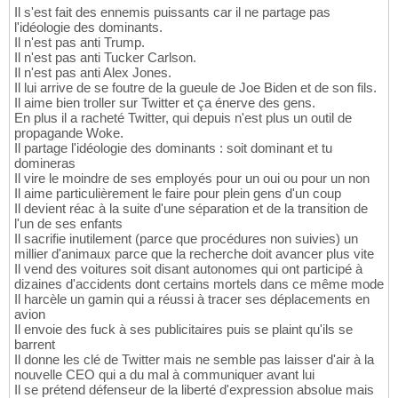
Il s'est fait des ennemis puissants car il ne partage pas
l'idéologie des dominants.
Il n'est pas anti Trump.
Il n'est pas anti Tucker Carlson.
Il n'est pas anti Alex Jones.
Il lui arrive de se foutre de la gueule de Joe Biden et de son fils.
Il aime bien troller sur Twitter et ça énerve des gens.
En plus il a racheté Twitter, qui depuis n'est plus un outil de
propagande Woke.
Il partage l'idéologie des dominants : soit dominant et tu
domineras
Il vire le moindre de ses employés pour un oui ou pour un non
Il aime particulièrement le faire pour plein gens d'un coup
Il devient réac à la suite d'une séparation et de la transition de
l'un de ses enfants
Il sacrifie inutilement (parce que procédures non suivies) un
millier d'animaux parce que la recherche doit avancer plus vite
Il vend des voitures soit disant autonomes qui ont participé à
dizaines d'accidents dont certains mortels dans ce même mode
Il harcèle un gamin qui a réussi à tracer ses déplacements en
avion
Il envoie des fuck à ses publicitaires puis se plaint qu'ils se
barrent
Il donne les clé de Twitter mais ne semble pas laisser d'air à la
nouvelle CEO qui a du mal à communiquer avant lui
Il se prétend défenseur de la liberté d'expression absolue mais