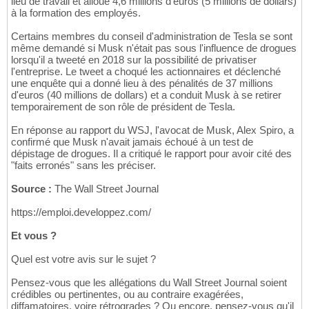
lieu de travail et alloue 4,6 millions d'euros (5 millions de dollars)
à la formation des employés.
Certains membres du conseil d'administration de Tesla se sont
même demandé si Musk n'était pas sous l'influence de drogues
lorsqu'il a tweeté en 2018 sur la possibilité de privatiser
l'entreprise. Le tweet a choqué les actionnaires et déclenché
une enquête qui a donné lieu à des pénalités de 37 millions
d'euros (40 millions de dollars) et a conduit Musk à se retirer
temporairement de son rôle de président de Tesla.
En réponse au rapport du WSJ, l'avocat de Musk, Alex Spiro, a
confirmé que Musk n'avait jamais échoué à un test de
dépistage de drogues. Il a critiqué le rapport pour avoir cité des
"faits erronés" sans les préciser.
Source :
The Wall Street Journal
https://emploi.developpez.com/
Et vous ?
Quel est votre avis sur le sujet ?
Pensez-vous que les allégations du Wall Street Journal soient
crédibles ou pertinentes, ou au contraire exagérées,
diffamatoires, voire rétrogrades ? Ou encore, pensez-vous qu'il