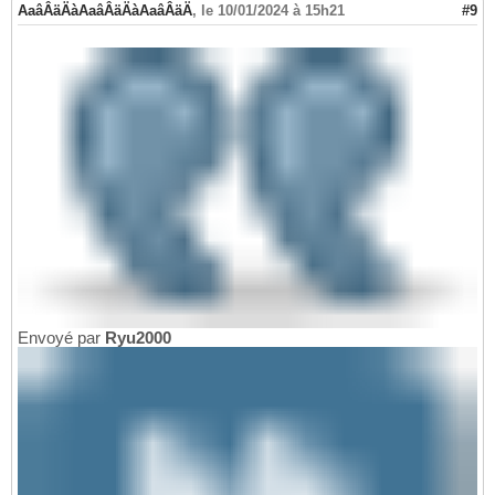
AaâÂäÄàAaâÂäÄàAaâÂäÄ
,
le 10/01/2024 à 15h21
#9
Envoyé par
Ryu2000