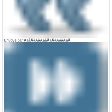
Envoyé par
AaâÂäÄàAaâÂäÄàAaâÂäÄ