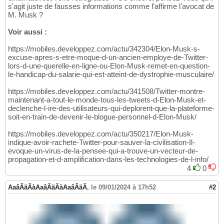
s'agit juste de fausses informations comme l'affirme l'avocat de
M. Musk ?
Voir aussi :
https://mobiles.developpez.com/actu/342304/Elon-Musk-s-
excuse-apres-s-etre-moque-d-un-ancien-employe-de-Twitter-
lors-d-une-querelle-en-ligne-ou-Elon-Musk-remet-en-question-
le-handicap-du-salarie-qui-est-atteint-de-dystrophie-musculaire/
https://mobiles.developpez.com/actu/341508/Twitter-montre-
maintenant-a-tout-le-monde-tous-les-tweets-d-Elon-Musk-et-
declenche-l-ire-des-utilisateurs-qui-deplorent-que-la-plateforme-
soit-en-train-de-devenir-le-blogue-personnel-d-Elon-Musk/
https://mobiles.developpez.com/actu/350217/Elon-Musk-
indique-avoir-rachete-Twitter-pour-sauver-la-civilisation-Il-
evoque-un-virus-de-la-pensee-qui-a-trouve-un-vecteur-de-
propagation-et-d-amplification-dans-les-technologies-de-l-info/
4
0
AaâÂäÄàAaâÂäÄàAaâÂäÄ
,
le 09/01/2024 à 17h52
#2