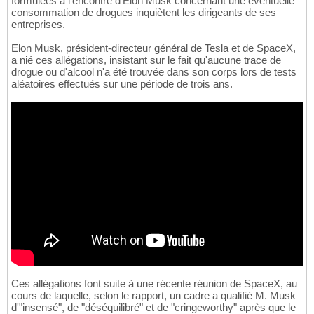
formulées à l'encontre d'Elon Musk concernant une éventuelle
consommation de drogues inquiètent les dirigeants de ses
entreprises.
Elon Musk, président-directeur général de Tesla et de SpaceX,
a nié ces allégations, insistant sur le fait qu'aucune trace de
drogue ou d'alcool n'a été trouvée dans son corps lors de tests
aléatoires effectués sur une période de trois ans.
Ces allégations font suite à une récente réunion de SpaceX, au
cours de laquelle, selon le rapport, un cadre a qualifié M. Musk
d'"insensé", de "déséquilibré" et de "cringeworthy" après que le