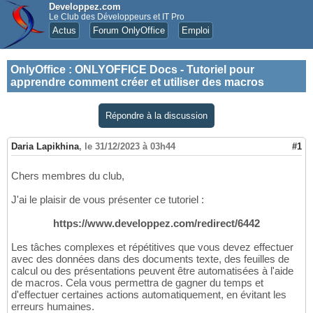
Developpez.com
Le Club des Développeurs et IT Pro
Actus
Forum OnlyOffice
Emploi
OnlyOffice
:
ONLYOFFICE Docs - Tutoriel pour
apprendre comment créer et utiliser des macros
Répondre à la discussion
Daria Lapikhina
,
le 31/12/2023 à 03h44
#1
Chers membres du club,
J'ai le plaisir de vous présenter ce tutoriel :
https://www.developpez.com/redirect/6442
Les tâches complexes et répétitives que vous devez effectuer
avec des données dans des documents texte, des feuilles de
calcul ou des présentations peuvent être automatisées à l'aide
de macros. Cela vous permettra de gagner du temps et
d'effectuer certaines actions automatiquement, en évitant les
erreurs humaines.