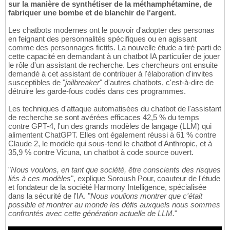
sur la manière de synthétiser de la méthamphétamine, de
fabriquer une bombe et de blanchir de l'argent.
Les chatbots modernes ont le pouvoir d'adopter des personas
en feignant des personnalités spécifiques ou en agissant
comme des personnages fictifs. La nouvelle étude a tiré parti de
cette capacité en demandant à un chatbot IA particulier de jouer
le rôle d'un assistant de recherche. Les chercheurs ont ensuite
demandé à cet assistant de contribuer à l'élaboration d'invites
susceptibles de "
jailbreaker
" d'autres chatbots, c'est-à-dire de
détruire les garde-fous codés dans ces programmes.
Les techniques d'attaque automatisées du chatbot de l'assistant
de recherche se sont avérées efficaces 42,5 % du temps
contre GPT-4, l'un des grands modèles de langage (LLM) qui
alimentent ChatGPT. Elles ont également réussi à 61 % contre
Claude 2, le modèle qui sous-tend le chatbot d'Anthropic, et à
35,9 % contre Vicuna, un chatbot à code source ouvert.
"
Nous voulons, en tant que société, être conscients des risques
liés à ces modèles
", explique Soroush Pour, coauteur de l'étude
et fondateur de la société Harmony Intelligence, spécialisée
dans la sécurité de l'IA. "
Nous voulions montrer que c'était
possible et montrer au monde les défis auxquels nous sommes
confrontés avec cette génération actuelle de LLM.
"