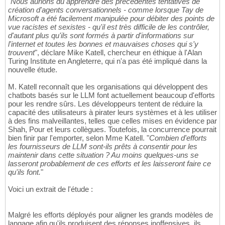
"
Nous aurions dû apprendre des précédentes tentatives de
création d'agents conversationnels - comme lorsque Tay de
Microsoft a été facilement manipulée pour débiter des points de
vue racistes et sexistes - qu'il est très difficile de les contrôler,
d'autant plus qu'ils sont formés à partir d'informations sur
l'internet et toutes les bonnes et mauvaises choses qui s'y
trouvent
", déclare Mike Katell, chercheur en éthique à l'Alan
Turing Institute en Angleterre, qui n'a pas été impliqué dans la
nouvelle étude.
M. Katell reconnaît que les organisations qui développent des
chatbots basés sur le LLM font actuellement beaucoup d'efforts
pour les rendre sûrs. Les développeurs tentent de réduire la
capacité des utilisateurs à pirater leurs systèmes et à les utiliser
à des fins malveillantes, telles que celles mises en évidence par
Shah, Pour et leurs collègues. Toutefois, la concurrence pourrait
bien finir par l'emporter, selon Mme Katell. "
Combien d'efforts
les fournisseurs de LLM sont-ils prêts à consentir pour les
maintenir dans cette situation ? Au moins quelques-uns se
lasseront probablement de ces efforts et les laisseront faire ce
qu'ils font.
"
Voici un extrait de l'étude :
Malgré les efforts déployés pour aligner les grands modèles de
langage afin qu'ils produisent des réponses inoffensives, ils