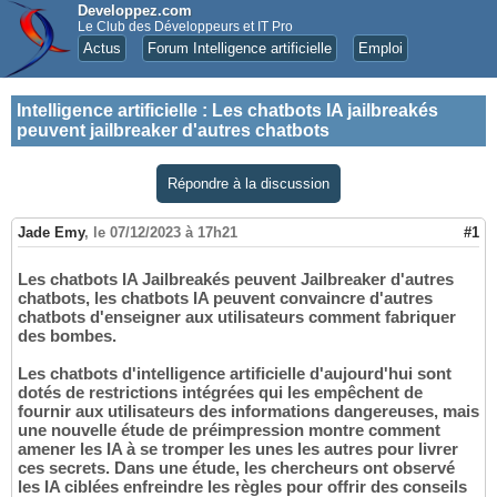
Developpez.com
Le Club des Développeurs et IT Pro
Actus
Forum Intelligence artificielle
Emploi
Intelligence artificielle
:
Les chatbots IA jailbreakés
peuvent jailbreaker d'autres chatbots
Répondre à la discussion
Jade Emy
,
le 07/12/2023 à 17h21
#1
Les chatbots IA Jailbreakés peuvent Jailbreaker d'autres
chatbots, les chatbots IA peuvent convaincre d'autres
chatbots d'enseigner aux utilisateurs comment fabriquer
des bombes.
Les chatbots d'intelligence artificielle d'aujourd'hui sont
dotés de restrictions intégrées qui les empêchent de
fournir aux utilisateurs des informations dangereuses, mais
une nouvelle étude de préimpression montre comment
amener les IA à se tromper les unes les autres pour livrer
ces secrets. Dans une étude, les chercheurs ont observé
les IA ciblées enfreindre les règles pour offrir des conseils