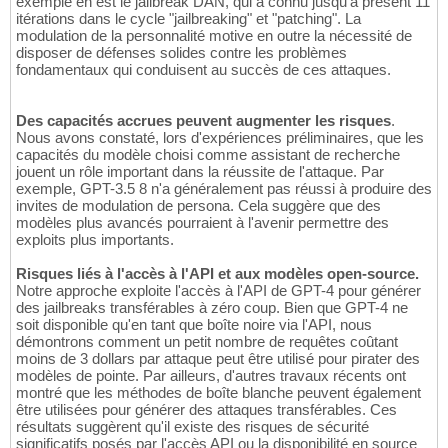
exemple en est le jailbreak DAN, qui a connu jusqu'à présent 11
itérations dans le cycle "jailbreaking" et "patching". La
modulation de la personnalité motive en outre la nécessité de
disposer de défenses solides contre les problèmes
fondamentaux qui conduisent au succès de ces attaques.
Des capacités accrues peuvent augmenter les risques
.
Nous avons constaté, lors d'expériences préliminaires, que les
capacités du modèle choisi comme assistant de recherche
jouent un rôle important dans la réussite de l'attaque. Par
exemple, GPT-3.5 8 n'a généralement pas réussi à produire des
invites de modulation de persona. Cela suggère que des
modèles plus avancés pourraient à l'avenir permettre des
exploits plus importants.
Risques liés à l'accès à l'API et aux modèles open-source.
Notre approche exploite l'accès à l'API de GPT-4 pour générer
des jailbreaks transférables à zéro coup. Bien que GPT-4 ne
soit disponible qu'en tant que boîte noire via l'API, nous
démontrons comment un petit nombre de requêtes coûtant
moins de 3 dollars par attaque peut être utilisé pour pirater des
modèles de pointe. Par ailleurs, d'autres travaux récents ont
montré que les méthodes de boîte blanche peuvent également
être utilisées pour générer des attaques transférables. Ces
résultats suggèrent qu'il existe des risques de sécurité
significatifs posés par l'accès API ou la disponibilité en source