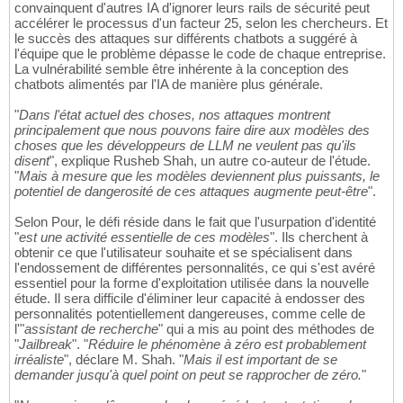
convainquent d'autres IA d'ignorer leurs rails de sécurité peut
accélérer le processus d'un facteur 25, selon les chercheurs. Et
le succès des attaques sur différents chatbots a suggéré à
l'équipe que le problème dépasse le code de chaque entreprise.
La vulnérabilité semble être inhérente à la conception des
chatbots alimentés par l'IA de manière plus générale.
"
Dans l'état actuel des choses, nos attaques montrent
principalement que nous pouvons faire dire aux modèles des
choses que les développeurs de LLM ne veulent pas qu'ils
disent
", explique Rusheb Shah, un autre co-auteur de l'étude.
"
Mais à mesure que les modèles deviennent plus puissants, le
potentiel de dangerosité de ces attaques augmente peut-être
".
Selon Pour, le défi réside dans le fait que l'usurpation d'identité
"
est une activité essentielle de ces modèles
". Ils cherchent à
obtenir ce que l'utilisateur souhaite et se spécialisent dans
l'endossement de différentes personnalités, ce qui s'est avéré
essentiel pour la forme d'exploitation utilisée dans la nouvelle
étude. Il sera difficile d'éliminer leur capacité à endosser des
personnalités potentiellement dangereuses, comme celle de
l'"
assistant de recherche
" qui a mis au point des méthodes de
"
Jailbreak
". "
Réduire le phénomène à zéro est probablement
irréaliste
", déclare M. Shah. "
Mais il est important de se
demander jusqu'à quel point on peut se rapprocher de zéro.
"