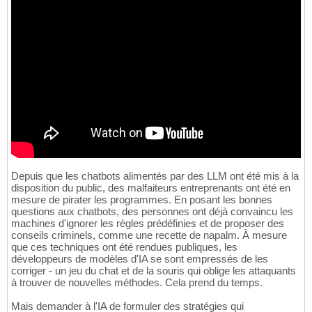
Depuis que les chatbots alimentés par des LLM ont été mis à la
disposition du public, des malfaiteurs entreprenants ont été en
mesure de pirater les programmes. En posant les bonnes
questions aux chatbots, des personnes ont déjà convaincu les
machines d'ignorer les règles prédéfinies et de proposer des
conseils criminels, comme une recette de napalm. À mesure
que ces techniques ont été rendues publiques, les
développeurs de modèles d'IA se sont empressés de les
corriger - un jeu du chat et de la souris qui oblige les attaquants
à trouver de nouvelles méthodes. Cela prend du temps.
Mais demander à l'IA de formuler des stratégies qui