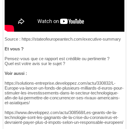
Source : https://stateofeuropeantech.com/executive-summary
Et vous ?
Pensez-vous que ce rapport est crédible ou pertinente ?
Quel est votre avis sur le sujet ?
Voir aussi :
https://solutions-entreprise.developpez.com/actu/330832/L-
Europe-va-lancer-un-fonds-de-plusieurs-milliards-d-euros-pour-
stimuler-les-investissements-dans-le-secteur-technologique-
afin-de-lui-permettre-de-concurrencer-ses-rivaux-americains-
et-asiatiques/
https://www.developpez.com/actu/308568/Les-geants-de-la-
technologie-sont-les-gagnants-de-la-crise-du-coronavirus-et-
devraient-payer-plus-d-impots-selon-un-responsable-europeen/