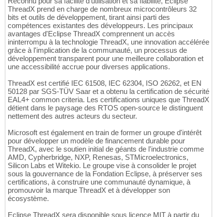
Reconnu pour sa facilité d'utilisation et sa fiabilité, Eclipse
ThreadX prend en charge de nombreux microcontrôleurs 32
bits et outils de développement, tirant ainsi parti des
compétences existantes des développeurs. Les principaux
avantages d'Eclipse ThreadX comprennent un accès
ininterrompu à la technologie ThreadX, une innovation accélérée
grâce à l'implication de la communauté, un processus de
développement transparent pour une meilleure collaboration et
une accessibilité accrue pour diverses applications.
ThreadX est certifié IEC 61508, IEC 62304, ISO 26262, et EN
50128 par SGS-TÜV Saar et a obtenu la certification de sécurité
EAL4+ common criteria. Les certifications uniques que ThreadX
détient dans le paysage des RTOS open-source le distinguent
nettement des autres acteurs du secteur.
Microsoft est également en train de former un groupe d'intérêt
pour développer un modèle de financement durable pour
ThreadX, avec le soutien initial de géants de l'industrie comme
AMD, Cypherbridge, NXP, Renesas, STMicroelectronics,
Silicon Labs et Witekio. Le groupe vise à consolider le projet
sous la gouvernance de la Fondation Eclipse, à préserver ses
certifications, à construire une communauté dynamique, à
promouvoir la marque ThreadX et à développer son
écosystème.
Eclipse ThreadX sera disponible sous licence MIT à partir du