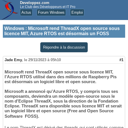
Developpez.com
Le Club des Développeurs et IT Pro
Actus
Forum Windows
Emploi
Windows
:
Microsoft rend ThreadX open source sous
licence MIT, Azure RTOS est désormais un FOSS
Répondre à la discussion
Jade Emy
,
le 29/11/2023 à 05h10
#1
Microsoft rend ThreadX open source sous licence MIT,
l'Azure RTOS utilisé dans des millions de Raspberry Pis
est désormais un logiciel libre et open source.
Microsoft a annoncé qu'Azure RTOS, y compris tous ses
composants, deviendra un modèle open-source sous le
nom d'Eclipse ThreadX, sous la direction de la Fondation
Eclipse. ThreadX sera disponible sous licence MIT et serait
un logiciel libre et open source (Free and Open Source
Software  FOSS).
Le nom ThreadX est dérivé des threads qui sont utilisés comme