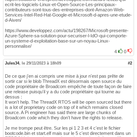
ecrit-les-logiciels-Linux-et-Open-Source-Les-principaux-
contributeurs-sont-tous-des-entreprises-dont-Amazon-Web-
Services-Intel-Red-Hat-Google-et-Microsoft-d-apres-une-etude-
d-Aiven/
https://www.developpez.com/actu/198267/Microsoft-presente-
Azure-Sphere-sa-solution-pour-securiser-l-IdO-qui-comporte-
un-systeme-d-exploitation-base-sur-un-noyau-Linux-
personnalise/
4
0
Jules34
,
le 29/11/2023 à 18h09
#2
De ce que j'en ai compris une mise à jour n'est pas prête de
sortir car si le blob ThreadX est désormais open source du
code propriétaire de Broadcom empêche de toute façon de faire
une release puisqu'il y a du code propriétaire qui tourne au
dessus :
It won't help. The ThreadX RTOS will be open sourced but there
is a lot of proprietary code on top of it which remains closed
source. A Pi engineer has said there are large chunks of
Broadcom code which they don't have the rights to release.
Je me trompe peut être. Sur les pi 1 2 3 et 4 c'est le fichier
bootcode.bin et start.elf mais sur le 5 c'est directement dans un