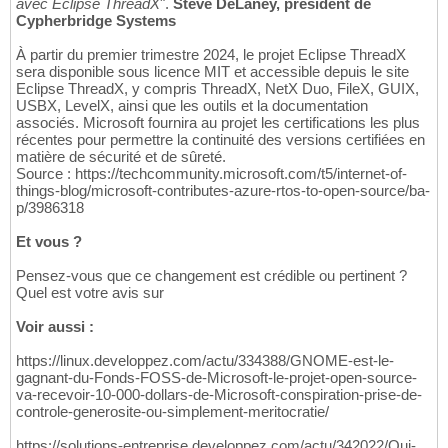
avec Eclipse ThreadX
".
Steve DeLaney, président de
Cypherbridge Systems
À partir du premier trimestre 2024, le projet Eclipse ThreadX
sera disponible sous licence MIT et accessible depuis le site
Eclipse ThreadX, y compris ThreadX, NetX Duo, FileX, GUIX,
USBX, LevelX, ainsi que les outils et la documentation
associés. Microsoft fournira au projet les certifications les plus
récentes pour permettre la continuité des versions certifiées en
matière de sécurité et de sûreté.
Source : https://techcommunity.microsoft.com/t5/internet-of-
things-blog/microsoft-contributes-azure-rtos-to-open-source/ba-
p/3986318
Et vous ?
Pensez-vous que ce changement est crédible ou pertinent ?
Quel est votre avis sur
Voir aussi :
https://linux.developpez.com/actu/334388/GNOME-est-le-
gagnant-du-Fonds-FOSS-de-Microsoft-le-projet-open-source-
va-recevoir-10-000-dollars-de-Microsoft-conspiration-prise-de-
controle-generosite-ou-simplement-meritocratie/
https://solutions-entreprise.developpez.com/actu/342022/Qui-