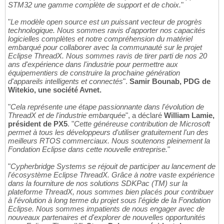
STM32 une gamme complète de support et de choix.
"
"
Le modèle open source est un puissant vecteur de progrès
technologique. Nous sommes ravis d'apporter nos capacités
logicielles complètes et notre compréhension du matériel
embarqué pour collaborer avec la communauté sur le projet
Eclipse ThreadX. Nous sommes ravis de tirer parti de nos 20
ans d'expérience dans l'industrie pour permettre aux
équipementiers de construire la prochaine génération
d'appareils intelligents et connectés
".
Samir Bounab, PDG de
Witekio, une société Avnet.
"
Cela représente une étape passionnante dans l'évolution de
ThreadX et de l'industrie embarquée
", a déclaré
William Lamie,
président de PX5
. "
Cette généreuse contribution de Microsoft
permet à tous les développeurs d'utiliser gratuitement l'un des
meilleurs RTOS commerciaux. Nous soutenons pleinement la
Fondation Eclipse dans cette nouvelle entreprise.
"
"
Cypherbridge Systems se réjouit de participer au lancement de
l'écosystème Eclipse ThreadX. Grâce à notre vaste expérience
dans la fourniture de nos solutions SDKPac (TM) sur la
plateforme ThreadX, nous sommes bien placés pour contribuer
à l'évolution à long terme du projet sous l'égide de la Fondation
Eclipse. Nous sommes impatients de nous engager avec de
nouveaux partenaires et d'explorer de nouvelles opportunités