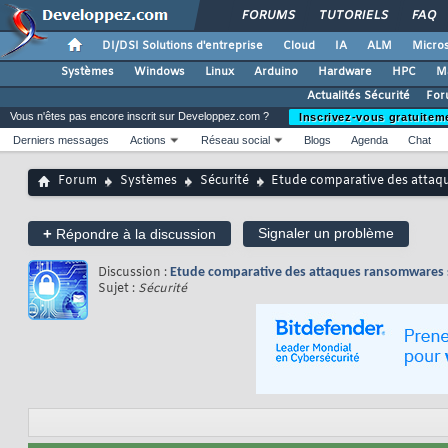
FORUMS
TUTORIELS
FAQ
DI/DSI Solutions d'entreprise
Cloud
IA
ALM
Micros
Systèmes
Windows
Linux
Arduino
Hardware
HPC
M
Actualités Sécurité
For
Vous n'êtes pas encore inscrit sur Developpez.com ?
Inscrivez-vous gratuitem
Derniers messages
Actions
Réseau social
Blogs
Agenda
Chat
Forum
Systèmes
Sécurité
Etude comparative des attaq
+
Signaler un problème
Répondre à la discussion
Discussion :
Etude comparative des attaques ransomwares s
Sujet :
Sécurité