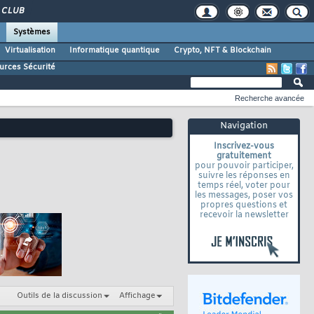
CLUB
Systèmes
Virtualisation
Informatique quantique
Crypto, NFT & Blockchain
urces Sécurité
Recherche avancée
Navigation
Inscrivez-vous
gratuitement
pour pouvoir participer,
suivre les réponses en
temps réel, voter pour
les messages, poser vos
propres questions et
recevoir la newsletter
Outils de la discussion
Affichage