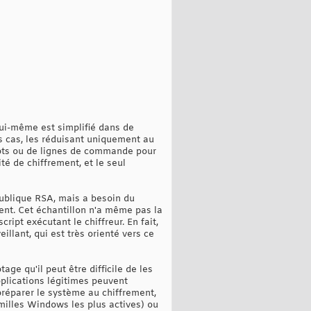
lui-même est simplifié dans de
s cas, les réduisant uniquement au
ripts ou de lignes de commande pour
té de chiffrement, et le seul
ublique RSA, mais a besoin du
ment. Cet échantillon n'a même pas la
cript exécutant le chiffreur. En fait,
illant, qui est très orienté vers ce
e qu'il peut être difficile de les
plications légitimes peuvent
réparer le système au chiffrement,
milles Windows les plus actives) ou