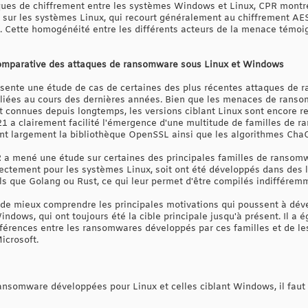
ques de chiffrement entre les systèmes Windows et Linux, CPR montre
ur les systèmes Linux, qui recourt généralement au chiffrement AES
. Cette homogénéité entre les différents acteurs de la menace témoi
comparative des attaques de ransomware sous Linux et Windows
sente une étude de cas de certaines des plus récentes attaques de 
ipliées au cours des dernières années. Bien que les menaces de ranso
connues depuis longtemps, les versions ciblant Linux sont encore re
1 a clairement facilité l'émergence d'une multitude de familles de 
isent largement la bibliothèque OpenSSL ainsi que les algorithmes C
 a mené une étude sur certaines des principales familles de ransomwa
ctement pour les systèmes Linux, soit ont été développés dans des 
s que Golang ou Rust, ce qui leur permet d'être compilés indiffére
t de mieux comprendre les principales motivations qui poussent à dé
ndows, qui ont toujours été la cible principale jusqu'à présent. Il a é
différences entre les ransomwares développés par ces familles et de
icrosoft.
ansomware développées pour Linux et celles ciblant Windows, il faut 