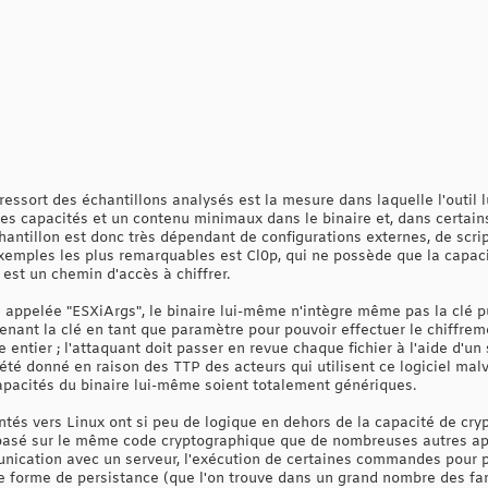
essort des échantillons analysés est la mesure dans laquelle l'outil 
es capacités et un contenu minimaux dans le binaire et, dans certain
échantillon est donc très dépendant de configurations externes, de sc
exemples les plus remarquables est Cl0p, qui ne possède que la capaci
est un chemin d'accès à chiffrer.
appelée "ESXiArgs", le binaire lui-même n'intègre même pas la clé p
enant la clé en tant que paramètre pour pouvoir effectuer le chiffre
 entier ; l'attaquant doit passer en revue chaque fichier à l'aide d'un s
été donné en raison des TTP des acteurs qui utilisent ce logiciel malve
apacités du binaire lui-même soient totalement génériques.
 vers Linux ont si peu de logique en dehors de la capacité de cryptag
t basé sur le même code cryptographique que de nombreuses autres ap
nication avec un serveur, l'exécution de certaines commandes pour p
ne forme de persistance (que l'on trouve dans un grand nombre des fa