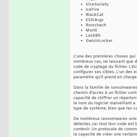
ViceSociety
IceFire
BlackCat
ESXiArgs
Rorschach
Monti
LockBit
GwisinLocker
L'une des premières choses qui r
nombreux cas, ne laissant que d
code de cryptage du fichier. L'
configurer ses cibles. L'un des 
paramètre qu'il prend en charge 
Dans la famille de ransomwares 
chemin d'accès à un fichier cont
capacité de chiffrer un répertoire
le nom du logiciel malveillant a 
type de système, bien que les c
De nombreux ransomwares orientés
détecter, car tout leur code es
contenir. Un protocole de commu
la capacité de créer une certai