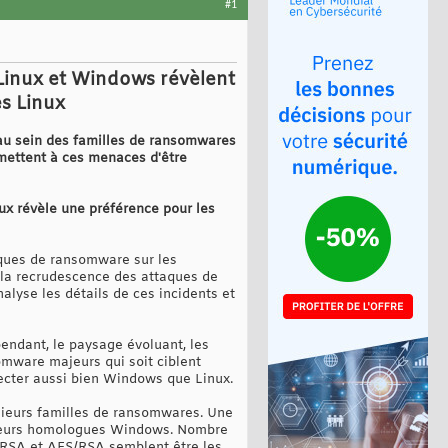
#1
 Linux et Windows révèlent
es Linux
 au sein des familles de ransomwares
rmettent à ces menaces d'être
x révèle une préférence pour les
ques de ransomware sur les
 la recrudescence des attaques de
lyse les détails de ces incidents et
ndant, le paysage évoluant, les
omware majeurs qui soit ciblent
fecter aussi bien Windows que Linux.
usieurs familles de ransomwares. Une
 à leurs homologues Windows. Nombre
/RSA et AES/RSA semblent être les