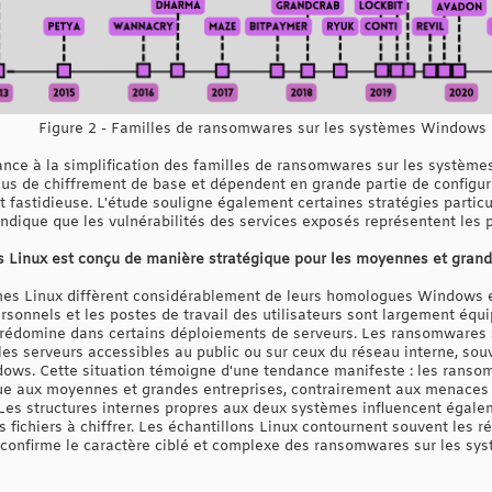
Figure 2 - Familles de ransomwares sur les systèmes Windows
nce à la simplification des familles de ransomwares sur les systèmes
us de chiffrement de base et dépendent en grande partie de configura
 et fastidieuse. L'étude souligne également certaines stratégies parti
ndique que les vulnérabilités des services exposés représentent les p
 Linux est conçu de manière stratégique pour les moyennes et grand
es Linux diffèrent considérablement de leurs homologues Windows en
rsonnels et les postes de travail des utilisateurs sont largement équ
prédomine dans certains déploiements de serveurs. Les ransomwares 
es serveurs accessibles au public ou sur ceux du réseau interne, souv
dows. Cette situation témoigne d'une tendance manifeste : les ranso
que aux moyennes et grandes entreprises, contrairement aux menaces
es structures internes propres aux deux systèmes influencent égale
s fichiers à chiffrer. Les échantillons Linux contournent souvent les r
i confirme le caractère ciblé et complexe des ransomwares sur les sy