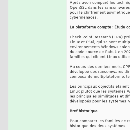
Après avoir comparé les techni
OpenSSL dans les ransomwares s
pour le chiffrement asymétrique
cybermenaces.
La plateforme compte : Étude 
Check Point Research (CPR) pré
Linux et ESXi, qui se sont mult
environnements Windows soient 
du code source de Babuk en 202
familles qui ciblent Linux util
Au cours des derniers mois, CPR
développé des ransomwares dire
composante multiplateforme, tel
Les principaux objectifs étaien
Linux plutôt que les systèmes Wi
les principales similitudes et 
développés pour les systèmes M
Bref historique
Pour comparer les familles de r
historique des deux systèmes.