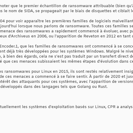
noter que le premier échantillon de ransomware attribuable (bien qu'
 le nom de SIDA, se propageait par le biais de disquettes et ciblait
04 pour voir apparaître les premières familles de logiciels malveilla
ujourd'hui lorsque nous parlons de ransomware. Toutes ces familles s
 menace des ransomwares a rapidement commencé à évoluer, avec p
ux d'Archiveus en 2006, ou l'apparition de Reveton en 2012 en tant
.Encoder.1, que les familles de ransomwares ont commencé à se conce
ent déjà très développées pour les systèmes Windows. Malgré le niv
, à bien des égards, cela ne s'est pas traduit par un transfert direct 
até que ces menaces subissaient les mêmes étapes d'évolution dans c
u des ransomwares pour Linux en 2015, ils sont restés relativement insi
 de ces menaces a commencé à se faire sentir. À partir de 2020 et jus
ntérêt des attaquants pour ces systèmes, avec l'apparition de version
 développés dans des langages tels que Golang ou Rust.
actuellement les systèmes d'exploitation basés sur Linux, CPR a analy