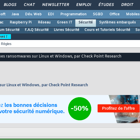
BLOGS
CHAT
NEWSLETTER
EMPLOI
ÉTUDES
DROIT
oft
Java
Dév. Web
EDI
Programmation
SGBD
Office
Mobiles
ac
Raspberry Pi
Réseau
Green IT
Sécurité
Systèmes embarqués
um Sécurité
F.A.Q Sécurité
Livres Sécurité
Cours et Tutoriels Sécurité
So
ent !
Règles
ues ransomwares sur Linux et Windows, par Check Point Research
ur Linux et Windows, par Check Point Research