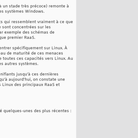
à un stade très précoce) remonte à
 les systèmes Windows.
nts qui ressemblent vraiment à ce que
e sont concentrées sur les
ar exemple des schémas de
 que premier RaaS.
ntrer spécifiquement sur Linux. À
eau de maturité de ces menaces
de toutes ces capacités vers Linux. Au
es autres systèmes.
gnifiants jusqu'à ces dernières
qu'à aujourd'hui, on constate une
s Linux des principaux RaaS et
sé quelques-unes des plus récentes :