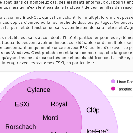
e sont, dans de nombreux cas, des éléments anormaux qui pourraient
ants, mais qui n'existent pas dans la plupart de ces familles de rans
ions, comme BlackCat, qui est un échantillon multiplateforme et poss
des copies d'ombre ou la recherche de dossiers partagés. Ou encore
 qui lui permet de fonctionner sans avoir besoin de paramètres et d'a
us notable est sans aucun doute l'intérêt particulier pour les systèmes
 attaquants peuvent avoir un impact considérable sur de multiples ser
se concentrant uniquement sur ce serveur ESXi au lieu d'essayer de pi
t sous Windows. C'est probablement la raison pour laquelle la grande
 qu'ayant très peu de capacités en dehors du chiffrement lui-même, 
nteragir avec les systèmes ESXi, en particulier :