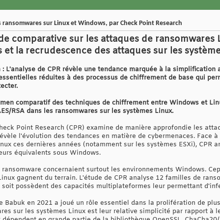
 ransomwares sur Linux et Windows, par Check Point Research
ude comparative sur les attaques de ransomwares
 et la recrudescence des attaques sur les systèm
n : L'analyse de CPR révèle une tendance marquée à la simplification
s essentielles réduites à des processus de chiffrement de base qui pe
ecter.
amen comparatif des techniques de chiffrement entre Windows et Linu
ES/RSA dans les ransomwares sur les systèmes Linux.
heck Point Research (CPR) examine de manière approfondie les atta
évèle l'évolution des tendances en matière de cybermenaces. Face à
ux ces dernières années (notamment sur les systèmes ESXi), CPR ana
leurs équivalents sous Windows.
 ransomware concernaient surtout les environnements Windows. Cepe
nux gagnent du terrain. L'étude de CPR analyse 12 familles de rans
 soit possèdent des capacités multiplateformes leur permettant d'in
e Babuk en 2021 a joué un rôle essentiel dans la prolifération de pl
res sur les systèmes Linux est leur relative simplicité par rapport
 dépendent en grande partie de la bibliothèque OpenSSL. ChaCha20