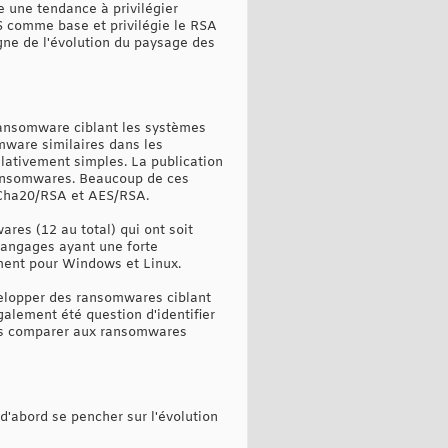
 une tendance à privilégier
 comme base et privilégie le RSA
gne de l'évolution du paysage des
ransomware ciblant les systèmes
mware similaires dans les
lativement simples. La publication
ransomwares. Beaucoup de ces
haCha20/RSA et AES/RSA.
res (12 au total) qui ont soit
langages ayant une forte
mment pour Windows et Linux.
velopper des ransomwares ciblant
galement été question d'identifier
 les comparer aux ransomwares
d'abord se pencher sur l'évolution