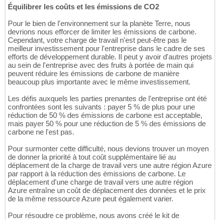
Équilibrer les coûts et les émissions de CO2
"duration"
: 
10
, 
// minutes from the 
17
"value"
: 
64.02293146
18
Pour le bien de l'environnement sur la planète Terre, nous
}
,

19
devrions nous efforcer de limiter les émissions de carbone.
      ...

20
Cependant, votre charge de travail n'est peut-être pas le
]
21
meilleur investissement pour l'entreprise dans le cadre de ses
}
22
efforts de développement durable. Il peut y avoir d'autres projets
]
23
au sein de l'entreprise avec des fruits à portée de main qui
peuvent réduire les émissions de carbone de manière
beaucoup plus importante avec le même investissement.
Les défis auxquels les parties prenantes de l'entreprise ont été
confrontées sont les suivants : payer 5 % de plus pour une
réduction de 50 % des émissions de carbone est acceptable,
mais payer 50 % pour une réduction de 5 % des émissions de
carbone ne l'est pas.
Pour surmonter cette difficulté, nous devions trouver un moyen
de donner la priorité à tout coût supplémentaire lié au
déplacement de la charge de travail vers une autre région Azure
par rapport à la réduction des émissions de carbone. Le
déplacement d'une charge de travail vers une autre région
Azure entraîne un coût de déplacement des données et le prix
de la même ressource Azure peut également varier.
Pour résoudre ce problème, nous avons créé le kit de