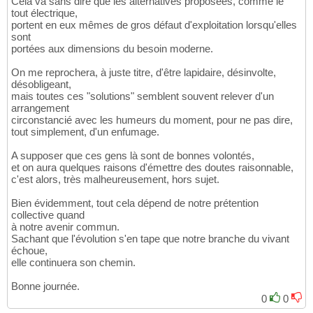
Cela va sans dire que les alternatives proposées, comme le
tout électrique,
portent en eux mêmes de gros défaut d'exploitation lorsqu'elles
sont
portées aux dimensions du besoin moderne.
On me reprochera, à juste titre, d'être lapidaire, désinvolte,
désobligeant,
mais toutes ces "solutions" semblent souvent relever d'un
arrangement
circonstancié avec les humeurs du moment, pour ne pas dire,
tout simplement, d'un enfumage.
A supposer que ces gens là sont de bonnes volontés,
et on aura quelques raisons d'émettre des doutes raisonnable,
c'est alors, très malheureusement, hors sujet.
Bien évidemment, tout cela dépend de notre prétention
collective quand
à notre avenir commun.
Sachant que l'évolution s'en tape que notre branche du vivant
échoue,
elle continuera son chemin.
Bonne journée.
0
0