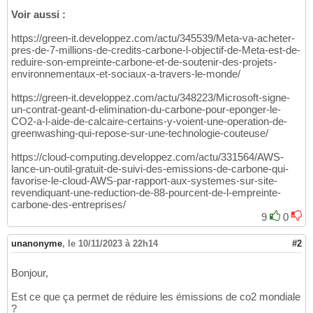
Voir aussi :
https://green-it.developpez.com/actu/345539/Meta-va-acheter-
pres-de-7-millions-de-credits-carbone-l-objectif-de-Meta-est-de-
reduire-son-empreinte-carbone-et-de-soutenir-des-projets-
environnementaux-et-sociaux-a-travers-le-monde/
https://green-it.developpez.com/actu/348223/Microsoft-signe-
un-contrat-geant-d-elimination-du-carbone-pour-eponger-le-
CO2-a-l-aide-de-calcaire-certains-y-voient-une-operation-de-
greenwashing-qui-repose-sur-une-technologie-couteuse/
https://cloud-computing.developpez.com/actu/331564/AWS-
lance-un-outil-gratuit-de-suivi-des-emissions-de-carbone-qui-
favorise-le-cloud-AWS-par-rapport-aux-systemes-sur-site-
revendiquant-une-reduction-de-88-pourcent-de-l-empreinte-
carbone-des-entreprises/
9
0
unanonyme
,
le 10/11/2023 à 22h14
#2
Bonjour,
Est ce que ça permet de réduire les émissions de co2 mondiale
?