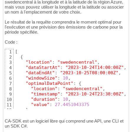
swedencentral à la longitude et à la latitude de la région Azure,
mais vous pouvez utiliser la longitude et la latitude ou associer
un nom à l'emplacement de votre choix.
Le résultat de la requête comprendra le moment optimal pour
l'exécution et une prévision des émissions de carbone pour la
période spécifiée.
Code :
[
1
{
2
"location"
: 
"swedencentral"
,

3
"dataStartAt"
: 
"2023-10-24T14:00:00Z"
,

4
"dataEndAt"
: 
"2023-10-25T08:00:00Z"
,

5
"windowSize"
: 
10
,

6
"optimalDataPoint"
: 
{
7
"location"
: 
"swedencentral"
,

8
"timestamp"
: 
"2023-10-24T23:30:00Z"
,

9
"duration"
: 
10
,

10
"value"
: 
27.4451043375
11
}
,

12
"forecastData"
: 
[
13
{
14
CA-SDK est un logiciel libre qui comprend une API, une CLI et
"location"
: 
"swedencentral"
,

un SDK C#.
15
"timestamp"
: 
"2023-10-24T14:00:00Z"
,

16