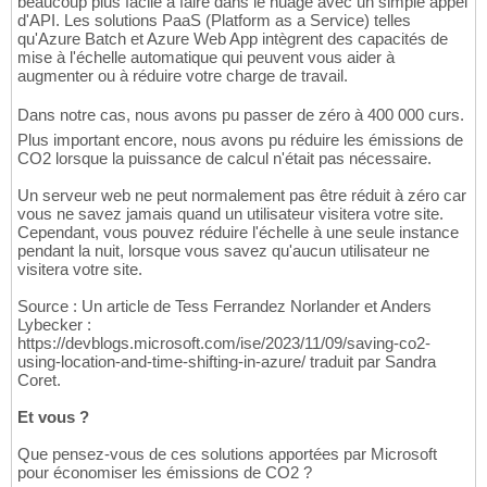
beaucoup plus facile à faire dans le nuage avec un simple appel
d'API. Les solutions PaaS (Platform as a Service) telles
qu'Azure Batch et Azure Web App intègrent des capacités de
mise à l'échelle automatique qui peuvent vous aider à
augmenter ou à réduire votre charge de travail.
Dans notre cas, nous avons pu passer de zéro à 400 000 curs.
Plus important encore, nous avons pu réduire les émissions de
CO2 lorsque la puissance de calcul n'était pas nécessaire.
Un serveur web ne peut normalement pas être réduit à zéro car
vous ne savez jamais quand un utilisateur visitera votre site.
Cependant, vous pouvez réduire l'échelle à une seule instance
pendant la nuit, lorsque vous savez qu'aucun utilisateur ne
visitera votre site.
Source : Un article de Tess Ferrandez Norlander et Anders
Lybecker :
https://devblogs.microsoft.com/ise/2023/11/09/saving-co2-
using-location-and-time-shifting-in-azure/ traduit par Sandra
Coret.
Et vous ?
Que pensez-vous de ces solutions apportées par Microsoft
pour économiser les émissions de CO2 ?