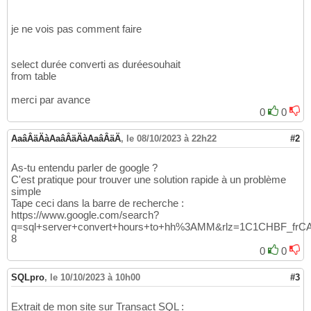
je ne vois pas comment faire
select durée converti as duréesouhait
from table
merci par avance
0
0
AaâÂäÄàAaâÂäÄàAaâÂäÄ
,
le 08/10/2023 à 22h22
#2
As-tu entendu parler de google ?
C'est pratique pour trouver une solution rapide à un problème
simple
Tape ceci dans la barre de recherche :
https://www.google.com/search?
q=sql+server+convert+hours+to+hh%3AMM&rlz=1C1CHBF_fr
8
0
0
SQLpro
,
le 10/10/2023 à 10h00
#3
Extrait de mon site sur Transact SQL :