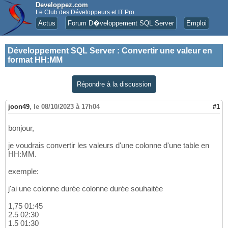
Developpez.com
Le Club des Développeurs et IT Pro
Actus
Forum D�veloppement SQL Server
Emploi
Développement SQL Server
:
Convertir une valeur en
format HH:MM
Répondre à la discussion
joon49
,
le 08/10/2023 à 17h04
#1
bonjour,
je voudrais convertir les valeurs d'une colonne d'une table en
HH:MM.
exemple:
j'ai une colonne durée colonne durée souhaitée
1,75 01:45
2.5 02:30
1.5 01:30