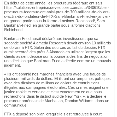
En début de cette année, les procureurs fédéraux ont saisi
https://solutions-entreprise.developpez.com/actu/340610/Les-
procureurs-federaux-ont-saisi-pres-de-700-millions-de-dollars-
d-actifs-du-fondateur-de-FTX-Sam-Bankman-Fried-en-janvier-
en-grande-partie-sous-la-forme-d-actions-Robinhood/, Sam
Bankman-Fried, en grande partie sous la forme d'actions
Robinhood.
Bankman-Fried aurait déclaré aux investisseurs que sa
seconde société Alameda Research devait environ 10 milliards
de dollars à FTX. Selon des sources au fait du dossier, FTX
aurait accordé des prêts à Alameda en utilisant l'argent que les
clients avaient déposé sur la bourse à des fins de négociation,
une décision que Bankman-Fried a décrite comme un mauvais
jugement.
« Ils ont ébranlé nos marchés financiers avec une fraude de
plusieurs milliards de dollars. Et ils ont corrompu nos politiques
avec des dizaines de millions de dollars de contributions
illégales aux campagnes électorales. Ces crimes exigent une
justice rapide et certaine et c'est exactement ce que nous
recherchons dans le district sud de New York », a déclaré le
procureur américain de Manhattan, Damian Williams, dans un
communiqué.
FTX a déposé son bilan lorsqu'elle s'est retrouvée à court