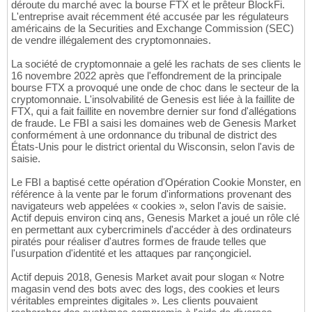
déroute du marché avec la bourse FTX et le prêteur BlockFi.
L'entreprise avait récemment été accusée par les régulateurs
américains de la Securities and Exchange Commission (SEC)
de vendre illégalement des cryptomonnaies.
La société de cryptomonnaie a gelé les rachats de ses clients le
16 novembre 2022 après que l'effondrement de la principale
bourse FTX a provoqué une onde de choc dans le secteur de la
cryptomonnaie. L'insolvabilité de Genesis est liée à la faillite de
FTX, qui a fait faillite en novembre dernier sur fond d'allégations
de fraude. Le FBI a saisi les domaines web de Genesis Market
conformément à une ordonnance du tribunal de district des
États-Unis pour le district oriental du Wisconsin, selon l'avis de
saisie.
Le FBI a baptisé cette opération d'Opération Cookie Monster, en
référence à la vente par le forum d'informations provenant des
navigateurs web appelées « cookies », selon l'avis de saisie.
Actif depuis environ cinq ans, Genesis Market a joué un rôle clé
en permettant aux cybercriminels d'accéder à des ordinateurs
piratés pour réaliser d'autres formes de fraude telles que
l'usurpation d'identité et les attaques par rançongiciel.
Actif depuis 2018, Genesis Market avait pour slogan « Notre
magasin vend des bots avec des logs, des cookies et leurs
véritables empreintes digitales ». Les clients pouvaient