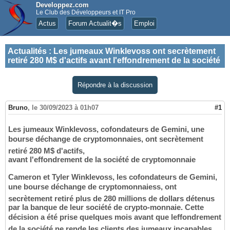
Developpez.com
Le Club des Développeurs et IT Pro
Actus
Forum Actualit�s
Emploi
Actualités
:
Les jumeaux Winklevoss ont secrètement
retiré 280 M$ d'actifs avant l'effondrement de la société
Répondre à la discussion
Bruno
,
le 30/09/2023 à 01h07
#1
Les jumeaux Winklevoss, cofondateurs de Gemini, une
bourse déchange de cryptomonnaies, ont secrètement
retiré 280 M$ d'actifs,
avant l'effondrement de la société de cryptomonnaie
Cameron et Tyler Winklevoss, les cofondateurs de Gemini,
une bourse déchange de cryptomonnaiess, ont
secrètement retiré plus de 280 millions de dollars détenus
par la banque de leur société de crypto-monnaie. Cette
décision a été prise quelques mois avant que leffondrement
de la société ne rende les clients des jumeaux incapables