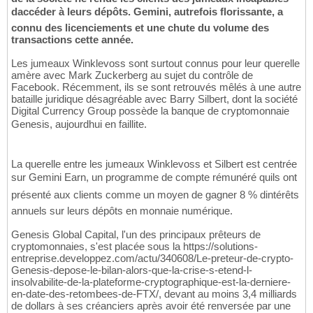
daccéder à leurs dépôts. Gemini, autrefois florissante, a
connu des licenciements et une chute du volume des
transactions cette année.
Les jumeaux Winklevoss sont surtout connus pour leur querelle
amère avec Mark Zuckerberg au sujet du contrôle de
Facebook. Récemment, ils se sont retrouvés mêlés à une autre
bataille juridique désagréable avec Barry Silbert, dont la société
Digital Currency Group possède la banque de cryptomonnaie
Genesis, aujourdhui en faillite.
La querelle entre les jumeaux Winklevoss et Silbert est centrée
sur Gemini Earn, un programme de compte rémunéré quils ont
présenté aux clients comme un moyen de gagner 8 % dintérêts
annuels sur leurs dépôts en monnaie numérique.
Genesis Global Capital, l'un des principaux prêteurs de
cryptomonnaies, s'est placée sous la https://solutions-
entreprise.developpez.com/actu/340608/Le-preteur-de-crypto-
Genesis-depose-le-bilan-alors-que-la-crise-s-etend-l-
insolvabilite-de-la-plateforme-cryptographique-est-la-derniere-
en-date-des-retombees-de-FTX/, devant au moins 3,4 milliards
de dollars à ses créanciers après avoir été renversée par une