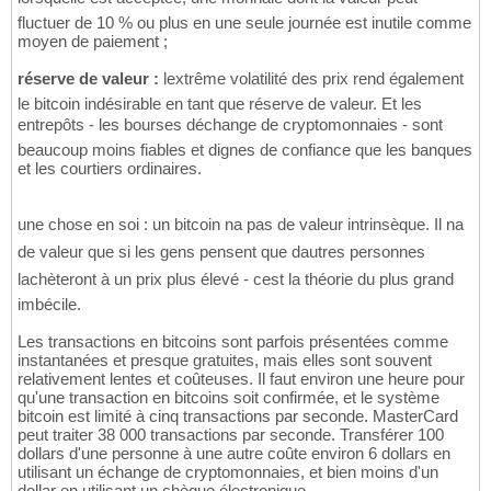
fluctuer de 10 % ou plus en une seule journée est inutile comme
moyen de paiement ;
réserve de valeur :
lextrême volatilité des prix rend également
le bitcoin indésirable en tant que réserve de valeur. Et les
entrepôts - les bourses déchange de cryptomonnaies - sont
beaucoup moins fiables et dignes de confiance que les banques
et les courtiers ordinaires.
une chose en soi : un bitcoin na pas de valeur intrinsèque. Il na
de valeur que si les gens pensent que dautres personnes
lachèteront à un prix plus élevé - cest la théorie du plus grand
imbécile.
Les transactions en bitcoins sont parfois présentées comme
instantanées et presque gratuites, mais elles sont souvent
relativement lentes et coûteuses. Il faut environ une heure pour
qu'une transaction en bitcoins soit confirmée, et le système
bitcoin est limité à cinq transactions par seconde. MasterCard
peut traiter 38 000 transactions par seconde. Transférer 100
dollars d'une personne à une autre coûte environ 6 dollars en
utilisant un échange de cryptomonnaies, et bien moins d'un
dollar en utilisant un chèque électronique.