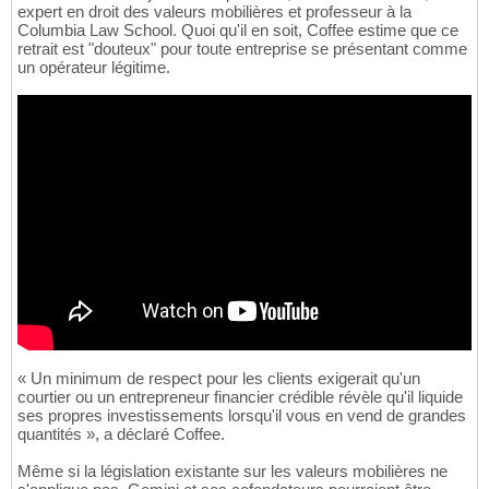
expert en droit des valeurs mobilières et professeur à la
Columbia Law School. Quoi qu'il en soit, Coffee estime que ce
retrait est "douteux" pour toute entreprise se présentant comme
un opérateur légitime.
« Un minimum de respect pour les clients exigerait qu'un
courtier ou un entrepreneur financier crédible révèle qu'il liquide
ses propres investissements lorsqu'il vous en vend de grandes
quantités », a déclaré Coffee.
Même si la législation existante sur les valeurs mobilières ne