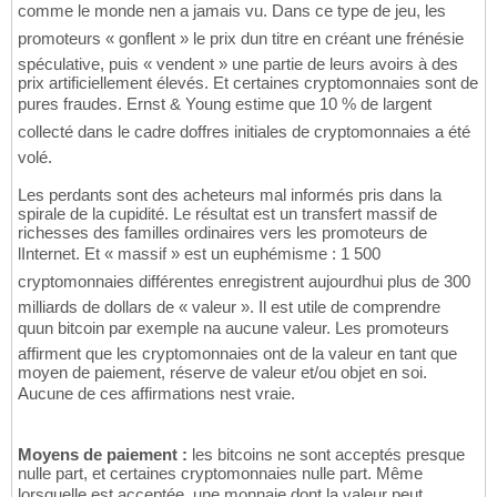
comme le monde nen a jamais vu. Dans ce type de jeu, les
promoteurs « gonflent » le prix dun titre en créant une frénésie
spéculative, puis « vendent » une partie de leurs avoirs à des
prix artificiellement élevés. Et certaines cryptomonnaies sont de
pures fraudes. Ernst & Young estime que 10 % de largent
collecté dans le cadre doffres initiales de cryptomonnaies a été
volé.
Les perdants sont des acheteurs mal informés pris dans la
spirale de la cupidité. Le résultat est un transfert massif de
richesses des familles ordinaires vers les promoteurs de
lInternet. Et « massif » est un euphémisme : 1 500
cryptomonnaies différentes enregistrent aujourdhui plus de 300
milliards de dollars de « valeur ». Il est utile de comprendre
quun bitcoin par exemple na aucune valeur. Les promoteurs
affirment que les cryptomonnaies ont de la valeur en tant que
moyen de paiement, réserve de valeur et/ou objet en soi.
Aucune de ces affirmations nest vraie.
Moyens de paiement :
les bitcoins ne sont acceptés presque
nulle part, et certaines cryptomonnaies nulle part. Même
lorsquelle est acceptée, une monnaie dont la valeur peut