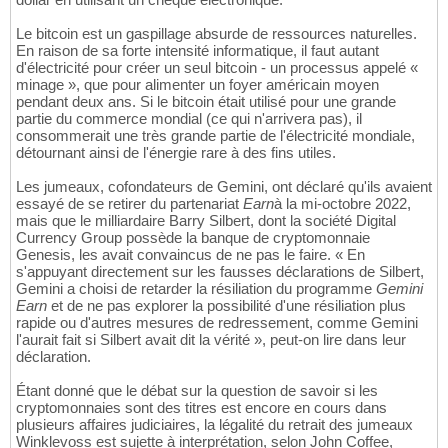
Le bitcoin est un gaspillage absurde de ressources naturelles.
En raison de sa forte intensité informatique, il faut autant
d'électricité pour créer un seul bitcoin - un processus appelé «
minage », que pour alimenter un foyer américain moyen
pendant deux ans. Si le bitcoin était utilisé pour une grande
partie du commerce mondial (ce qui n'arrivera pas), il
consommerait une très grande partie de l'électricité mondiale,
détournant ainsi de l'énergie rare à des fins utiles.
Les jumeaux, cofondateurs de Gemini, ont déclaré qu'ils avaient
essayé de se retirer du partenariat
Earn
à la mi-octobre 2022,
mais que le milliardaire Barry Silbert, dont la société Digital
Currency Group possède la banque de cryptomonnaie
Genesis, les avait convaincus de ne pas le faire. « En
s'appuyant directement sur les fausses déclarations de Silbert,
Gemini a choisi de retarder la résiliation du programme
Gemini
Earn
et de ne pas explorer la possibilité d'une résiliation plus
rapide ou d'autres mesures de redressement, comme Gemini
l'aurait fait si Silbert avait dit la vérité », peut-on lire dans leur
déclaration.
Étant donné que le débat sur la question de savoir si les
cryptomonnaies sont des titres est encore en cours dans
plusieurs affaires judiciaires, la légalité du retrait des jumeaux
Winklevoss est sujette à interprétation, selon John Coffee,