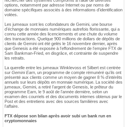
rechercher des systèmes compromis à l'aide de diverses
options, notamment par adresse Internet ou par noms de
domaine spécifiques associés à des informations d'identification
volées.
Les jumeaux sont les cofondateurs de Gemini, une bourse
d'échange de monnaies numériques autrefois florissante, qui a
connu cette année des licenciements et une chute du volume
des transactions. Quelque 900 millions de dollars de dépôts de
clients de Gemini ont été gelés le 16 novembre dernier, après
que Genesis a été exposée à l'effondrement de l'empire FTX de
Sam Bankman-Fried, en disgrâce, et contrainte de suspendre
les retraits.
La querelle entre les jumeaux Winklevoss et Silbert est centrée
sur
Gemini Earn
, un programme de compte rémunéré qu'ils ont
présenté aux clients comme un moyen de gagner 8 % d'intérêts
annuels sur leurs dépôts en monnaie numérique. La société des
jumeaux, Gemini, a retiré l'argent de Genesis, le prêteur du
programme Earn, le 9 août de l'année dernière, selon un
examen des courriels et des documents internes obtenus par le
Post et des entretiens avec des sources familières avec
l'affaire.
FTX dépose son bilan après avoir subi un bank run en
cryptomonnaies