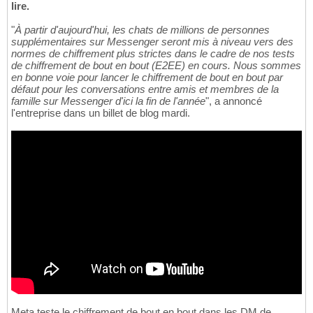
lire.
"
À partir d'aujourd'hui, les chats de millions de personnes
supplémentaires sur Messenger seront mis à niveau vers des
normes de chiffrement plus strictes dans le cadre de nos tests
de chiffrement de bout en bout (E2EE) en cours. Nous sommes
en bonne voie pour lancer le chiffrement de bout en bout par
défaut pour les conversations entre amis et membres de la
famille sur Messenger d'ici la fin de l'année
", a annoncé
l'entreprise dans un billet de blog mardi.
Meta teste le chiffrement de bout en bout dans les DM de