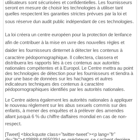
utilisateurs sont sécurisées et confidentielles. Les fournisseurs
seront en mesure de choisir les technologies à utiliser tant
quelles respectent les garanties strictes prévues par la loi et
sous réserve dun audit public indépendant de ces technologies.
La loi créera un centre européen pour la protection de lenfance
afin de contribuer à la mise en uvre des nouvelles règles et
daider les fournisseurs dinternet à détecter les contenus à
caractère pédopornographique. Il collectera, classera et
distribuera les rapports liés à ces contenus aux autorités
nationales compétentes et à Europol. Le Centre mettra au point
des technologies de détection pour les fournisseurs et tiendra à
jour une base de données sur les hachages et autres
indicateurs techniques des contenus à caractère
pédopornographiques identifiés par les autorités nationales.
Le Centre aidera également les autorités nationales à appliquer
le nouveau règlement sur les abus sexuels commis sur des
enfants, à mener des enquêtes et à prélever des amendes
allant jusquà 6 % du chiffre daffaires mondial en cas de non-
respect.
[Tweet] <blockquote class="twitter-tweet"><p lang="fr"
dir="ltr">&#9888;&#65039;Les prédateurs se cachent derrière