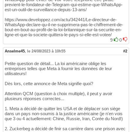
previent-le-fondateur-de-Telegram-qui-estime-que-WhatsApp-
est-un-outil-de-surveillance-depuis-13-ans/
https://www.developpez.com/actu/342441/Le-directeur-de-
WhatsApp-declare-qu-il-ne-supprimera-pas-le-chiffrement-de-
bout-en-bout-au-profit-de-la-loi-britannique-sur-la-securite-en-
ligne-et-que-la-societe-quittera-le-pays-si-elle-est-votee/
9
0
Anselme45
,
le 24/08/2023 à 10h55
#2
Petite question de détail... La loi américaine oblige les
entreprises telles que Meta à fournir les données de leur
utilisateurs!
Dès lors, cette annonce de Meta signifie quoi?
Attention QCM (question à choix multiple), il peut y avoir
plusieurs réponses correctes...
1. Meta a décidé de quitter les USA et de déplacer son siège
dans un pays non-soumis à la justice américaine (je n'en vois
que 3 ou 4 actuellement: Chine, Russie, Iran, Corée du Nord!)
2. Zuckerbeg a décidé de finir sa carrière dans une prison avec