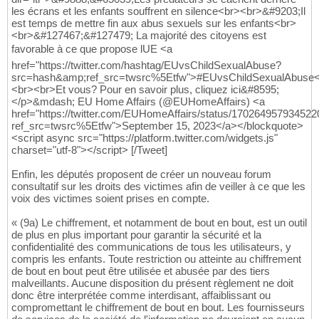
les écrans et les enfants souffrent en silence<br><br>&#9203;Il
est temps de mettre fin aux abus sexuels sur les enfants<br>
<br>&#127467;&#127479; La majorité des citoyens est
favorable à ce que propose lUE <a
href="https://twitter.com/hashtag/EUvsChildSexualAbuse?
src=hash&amp;ref_src=twsrc%5Etfw">#EUvsChildSexualAbuse<
<br><br>Et vous? Pour en savoir plus, cliquez ici&#8595;
</p>&mdash; EU Home Affairs (@EUHomeAffairs) <a
href="https://twitter.com/EUHomeAffairs/status/17026495793452
ref_src=twsrc%5Etfw">September 15, 2023</a></blockquote>
<script async src="https://platform.twitter.com/widgets.js"
charset="utf-8"></script> [/Tweet]
Enfin, les députés proposent de créer un nouveau forum
consultatif sur les droits des victimes afin de veiller à ce que les
voix des victimes soient prises en compte.
« (9a) Le chiffrement, et notamment de bout en bout, est un outil
de plus en plus important pour garantir la sécurité et la
confidentialité des communications de tous les utilisateurs, y
compris les enfants. Toute restriction ou atteinte au chiffrement
de bout en bout peut être utilisée et abusée par des tiers
malveillants. Aucune disposition du présent règlement ne doit
donc être interprétée comme interdisant, affaiblissant ou
compromettant le chiffrement de bout en bout. Les fournisseurs