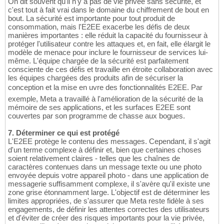
On dit souvent qu'il n'y a pas de vie privée sans sécurité, et
c'est tout à fait vrai dans le domaine du chiffrement de bout en
bout. La sécurité est importante pour tout produit de
consommation, mais l'E2EE exacerbe les défis de deux
manières importantes : elle réduit la capacité du fournisseur à
protéger l'utilisateur contre les attaques et, en fait, elle élargit le
modèle de menace pour inclure le fournisseur de services lui-
même. L'équipe chargée de la sécurité est parfaitement
consciente de ces défis et travaille en étroite collaboration avec
les équipes chargées des produits afin de sécuriser la
conception et la mise en uvre des fonctionnalités E2EE. Par
exemple, Meta a travaillé à l'amélioration de la sécurité de la
mémoire de ses applications, et les surfaces E2EE sont
couvertes par son programme de chasse aux bogues.
7. Déterminer ce qui est protégé
L'E2EE protège le contenu des messages. Cependant, il s'agit
d'un terme complexe à définir et, bien que certaines choses
soient relativement claires - telles que les chaînes de
caractères contenues dans un message texte ou une photo
envoyée depuis votre appareil photo - dans une application de
messagerie suffisamment complexe, il s'avère qu'il existe une
zone grise étonnamment large. L'objectif est de déterminer les
limites appropriées, de s'assurer que Meta reste fidèle à ses
engagements, de définir les attentes correctes des utilisateurs
et d'éviter de créer des risques importants pour la vie privée,