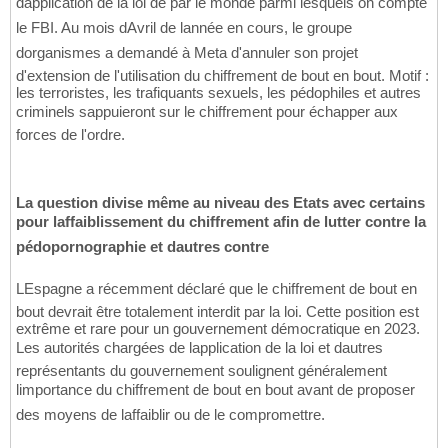
dapplication de la loi de par le monde parmi lesquels on compte
le FBI. Au mois dAvril de lannée en cours, le groupe
dorganismes a demandé à Meta d'annuler son projet
d'extension de l'utilisation du chiffrement de bout en bout. Motif :
les terroristes, les trafiquants sexuels, les pédophiles et autres
criminels sappuieront sur le chiffrement pour échapper aux
forces de l'ordre.
La question divise même au niveau des Etats avec certains
pour laffaiblissement du chiffrement afin de lutter contre la
pédopornographie et dautres contre
LEspagne a récemment déclaré que le chiffrement de bout en
bout devrait être totalement interdit par la loi. Cette position est
extrême et rare pour un gouvernement démocratique en 2023.
Les autorités chargées de lapplication de la loi et dautres
représentants du gouvernement soulignent généralement
limportance du chiffrement de bout en bout avant de proposer
des moyens de laffaiblir ou de le compromettre.