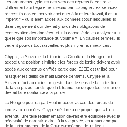
Les arguments typiques des services répressifs contre le
chiffrement sont également repris par lEspagne : les services
répressifs doivent pouvoir continuer à faire leur travail, il est «
impératif » quils aient accès aux données (pour lesquelles ils
disent également quil devrait y avoir des obligations de
conservation des données) et « la capacité de les analyser », «
quelle que soit limportance du volume ». En dautres termes, ils
veulent pouvoir tout surveiller, et plus il y en a, mieux cest.
Chypre, la Slovénie, la Lituanie, la Croatie et la Hongrie ont
adopté une position similaire : les forces de lordre doivent avoir
accès aux contenus chiffrés parce que lE2EE est utilisé pour
masquer les délits de maltraitance denfants. Chypre et la
Slovénie font au moins un geste dans le sens de la protection
de la vie privée, tandis que la Lituanie pense que tout le monde
devrait faire confiance à la police.
La Hongrie pour sa part veut imposer laccès des forces de
lordre aux données. Chypre déclare à ce propos que « bien
entendu, une telle réglementation devrait être équilibrée avec la
nécessité de garantir le droit à la vie privée, en tenant compte
de la jurisprudence de la Cour européenne de justice ».