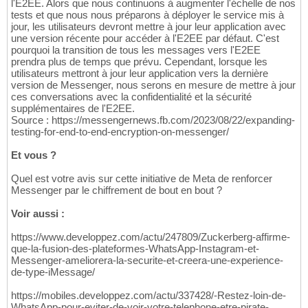
l'E2EE. Alors que nous continuons à augmenter l'échelle de nos
tests et que nous nous préparons à déployer le service mis à
jour, les utilisateurs devront mettre à jour leur application avec
une version récente pour accéder à l'E2EE par défaut. C'est
pourquoi la transition de tous les messages vers l'E2EE
prendra plus de temps que prévu. Cependant, lorsque les
utilisateurs mettront à jour leur application vers la dernière
version de Messenger, nous serons en mesure de mettre à jour
ces conversations avec la confidentialité et la sécurité
supplémentaires de l'E2EE.
Source : https://messengernews.fb.com/2023/08/22/expanding-
testing-for-end-to-end-encryption-on-messenger/
Et vous ?
Quel est votre avis sur cette initiative de Meta de renforcer
Messenger par le chiffrement de bout en bout ?
Voir aussi :
https://www.developpez.com/actu/247809/Zuckerberg-affirme-
que-la-fusion-des-plateformes-WhatsApp-Instagram-et-
Messenger-ameliorera-la-securite-et-creera-une-experience-
de-type-iMessage/
https://mobiles.developpez.com/actu/337428/-Restez-loin-de-
WhatsApp-pour-eviter-de-voir-votre-telephone-etre-pirate-