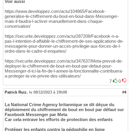
Voir aussi
https://www.developpez.com/actu/104865/Facebook-
generalise-le-chiffrement-du-bout-en-bout-dans-Messenger-
mais-il-faudra-l-activer-manuellement-dans-chaque-
conversation/
https://securite.developpez.com/actu/287208/Facebook-n-a-
pas-l-intention-d-affaiblir-le-chiffrement-de-ses-applications-de-
messagerie-pour-donner-un-acces-privilegie-aux-forces-de-l-
ordre-dans-le-cadre-d-enquetes/
https://securite.developpez.com/actu/347637/Meta-prevoit-de-
deployer-le-chiffrement-de-bout-en-bout-par-defaut-pour-
Messenger-d-ici-la-fin-de-l-annee-la-fonctionnalite-contribuera-
a-proteger-la-vie-privee-des-utilisateurs/
7
0
Patrick Ruiz
,
le 08/12/2023 à 19h08
#4
La National Crime Agency britannique se dit déçue du
déploiement du chiffrement de bout en bout par défaut sur
Facebook Messenger par Meta
Car cela entrave les efforts de protection des enfants
Protéger les enfants contre la pédophilie en ligne