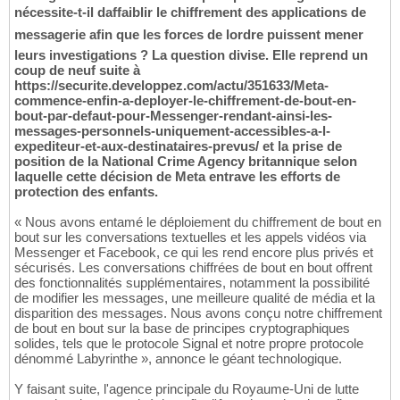
nécessite-t-il daffaiblir le chiffrement des applications de
messagerie afin que les forces de lordre puissent mener
leurs investigations ? La question divise. Elle reprend un
coup de neuf suite à
https://securite.developpez.com/actu/351633/Meta-
commence-enfin-a-deployer-le-chiffrement-de-bout-en-
bout-par-defaut-pour-Messenger-rendant-ainsi-les-
messages-personnels-uniquement-accessibles-a-l-
expediteur-et-aux-destinataires-prevus/ et la prise de
position de la National Crime Agency britannique selon
laquelle cette décision de Meta entrave les efforts de
protection des enfants.
« Nous avons entamé le déploiement du chiffrement de bout en
bout sur les conversations textuelles et les appels vidéos via
Messenger et Facebook, ce qui les rend encore plus privés et
sécurisés. Les conversations chiffrées de bout en bout offrent
des fonctionnalités supplémentaires, notamment la possibilité
de modifier les messages, une meilleure qualité de média et la
disparition des messages. Nous avons conçu notre chiffrement
de bout en bout sur la base de principes cryptographiques
solides, tels que le protocole Signal et notre propre protocole
dénommé Labyrinthe », annonce le géant technologique.
Y faisant suite, l'agence principale du Royaume-Uni de lutte