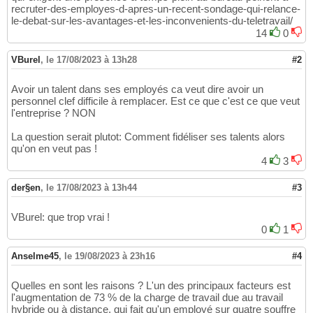
recruter-des-employes-d-apres-un-recent-sondage-qui-relance-
le-debat-sur-les-avantages-et-les-inconvenients-du-teletravail/
14
0
VBurel
,
le 17/08/2023 à 13h28
#2
Avoir un talent dans ses employés ca veut dire avoir un
personnel clef difficile à remplacer. Est ce que c'est ce que veut
l'entreprise ? NON
La question serait plutot: Comment fidéliser ses talents alors
qu'on en veut pas !
4
3
der§en
,
le 17/08/2023 à 13h44
#3
VBurel: que trop vrai !
0
1
Anselme45
,
le 19/08/2023 à 23h16
#4
Quelles en sont les raisons ? L'un des principaux facteurs est
l'augmentation de 73 % de la charge de travail due au travail
hybride ou à distance, qui fait qu'un employé sur quatre souffre