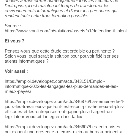
années à transformer numériquement tous les secteurs de
l'entreprise, il est maintenant temps de transformer les
environnements informatiques et d'aider les personnes qui
rendent toute cette transformation possible.
Source :
https://www.ivanti.com/lp/solutions/assets/s1/defending-it-talent
Et vous ?
Pensez-vous que cette étude est crédible ou pertinente ?
Selon vous, quel serait la solution pour pouvoir fidéliser ses
talents informatiques ?
Voir aussi :
https://emploi.developpez.com/actu/343151/Emploi-
informatique-2022-les-langages-les-plus-demandes-et-les-
mieux-payes/
https://emploi.developpez.com/actu/346876/La-semaine-de-4-
jours-les-travailleurs-qui-l-ont-teste-sont-plus-heureux-et-plus-
efficaces-et-les-entreprises-ont-gagne-plus-d-argent-un-
legislateur-voudrait-l-integrer-dans-la-loi/
https://emploi.developpez.com/actu/346607/Les-entreprises-
qui-exigent-une-presence-a-temps-plein-au-bureau-peinent-a-