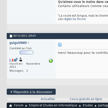
Qu’aimez-vous le moins dans ce
Certains utilisateurs comme ceux
"La route est longue, mais le chemin
Les
règles du forum
30/11/2011,
05h19
guigui0685
Candidat au Club
merci beaucoup pour ta contrib
Inscrit en
Novembre
2011
Messages
2
+
Répondre à la discussion
Actualités
Cours gratuits en ligne
Forum
Emploi et Etudes en Informatique
Etudes
partag