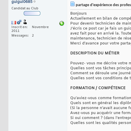
guigui0685
partage d'expérience des profes
Candidat au Club
Bonjours
Actuellement en bilan de compéte
Pour devenir technicien de mai
Inscrit en
Novembre
J’écris ce post car je fais un g
2011
avez fait pour en arrivé la. Tou
Messages
2
maintenance, technicien de rése
Merci d’avance pour votre parta
DESCRIPTION DU MÉTIER
Pouvez- vous me décrire votre m
Quelles sont vos tâches princip
Comment se déroule une journée 
Quelles sont vos conditions de t
FORMATION / COMPÉTENCE
Qu’aviez-vous comme formation
Quels sont en général les diplô
(Si la personne n’avait aucune
Avez-vous pu acquérir une format
Si oui comment ? (dans l’entrepr
Quelles sont les qualités person