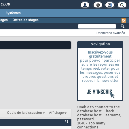
CLUB
Systèmes
tages
Offres de stages
Recherche avancée
Navigation
Inscrivez-vous
gratuitement
pour pouvoir participer,
suivre les réponses en
temps réel, voter pour
les messages, poser vos
propres questions et
recevoir la newsletter
Unable to connect to the
database host. Check
Outils de la discussion
Affichage
database host, username,
password.
#1
1040 - Too many
connections