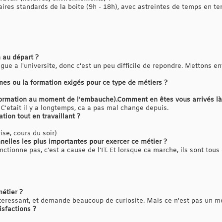
raires standards de la boite (9h - 18h), avec astreintes de temps en 
 au départ ?
ngue a l'universite, donc c'est un peu difficile de repondre. Mettons e
mes ou la formation exigés pour ce type de métiers ?
 formation au moment de l’embauche).Comment en êtes vous arrivés là
. C'etait il y a longtemps, ca a pas mal change depuis.
ion tout en travaillant ?
ise, cours du soir)
nelles les plus importantes pour exercer ce métier ?
nctionne pas, c'est a cause de l'IT. Et lorsque ca marche, ils sont tous
étier ?
teressant, et demande beaucoup de curiosite. Mais ce n'est pas un met
isfactions ?