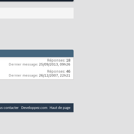
Réponses:
18
Dernier message:
25/09/2013,
09h26
Réponses:
46
Dernier message:
26/12/2007,
22h21
s contacter
Developpez.com
Haut de page