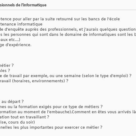
sionnels de l'informatique
nce pour aller par la suite retourné sur les bancs de l’école
ntenance informatique
uide d’enquête auprès des professionnels, et j’aurais quelques questio
tes les personnes qui sont dans le domaine de informatiques sont les 
aux etc.…)
ge d’expérience.
étier ?
ales ?
de travail par exemple, ou une semaine (selon le type d’emploi) ?
ravail (horaires, environnements) ?
 au départ ?
mes ou la formation exigés pour ce type de métiers ?
 formation au moment de l’embauche).Comment en êtes vous arrivés là
ion tout en travaillant ?
ise, cours du soir)
nelles les plus importantes pour exercer ce métier ?