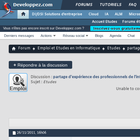
FORUMS
TUTORIELS
FAQ
DI/DSI Solutions d'entreprise
Cloud
IA
ALM
Micros
Accueil Etudes
Forums ét
Vous n'êtes pas encore inscrit sur Developpez.com ?
Inscrivez-vous gratuitem
Derniers messages
Actions
Réseau social
Blogs
Agenda
Chat
Forum
Emploi et Etudes en Informatique
Etudes
partag
+
Répondre à la discussion
Discussion :
partage d'expérience des professionnels de l'i
Sujet :
Etudes
Unable to co
26/11/2011,
16h06