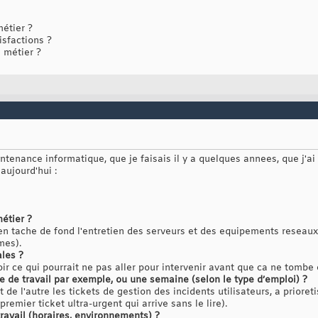
étier ?
isfactions ?
 métier ?
tenance informatique, que je faisais il y a quelques annees, que j'ai
 aujourd'hui :
étier ?
 en tache de fond l'entretien des serveurs et des equipements reseaux
mes).
ales ?
oir ce qui pourrait ne pas aller pour intervenir avant que ca ne tombe
de travail par exemple, ou une semaine (selon le type d’emploi) ?
t de l'autre les tickets de gestion des incidents utilisateurs, a prioret
premier ticket ultra-urgent qui arrive sans le lire).
ravail (horaires, environnements) ?