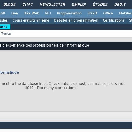
BLOGS
CHAT
NEWSLETTER
EMPLOI
ÉTUDES
DROIT
oft
Java
Dév. Web
EDI
Programmation
SGBD
Office
Mobiles
udes
Cours gratuits en ligne
Débuter en programmation
Certifications
S
ent !
Règles
e d'expérience des professionnels de l'informatique
nformatique
nnect to the database host. Check database host, username, password.
1040 - Too many connections