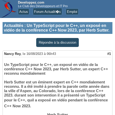
Developpez.com
Le Club des Développeurs et IT Pro
Actus
Forum Actualit�s
Emploi
Actualités
:
Un TypeScript pour le C++, un exposé en
vidéo de la conférence C++ Now 2023, par Herb Sutter.
Répondre à la discussion
Nancy Rey
,
le 16/08/2023 à 06h43
#1
Un TypeScript pour le C++, un exposé en vidéo de la
conférence C++ Now 2023, par Herb Sutter, un expert C++
reconnu mondialement
Herb Sutter est un éminent expert en C++ mondialement
reconnu. Il a été invité à prendre la parole cette année dans
la ville d'Aspen, au Colorado, lors de la conférence C++
2023. durant son intervention il a présenté un TypeScript
pour le C++, quil a exposé en vidéo pendant la conférence
C++ Now 2023.
Herb Sutter