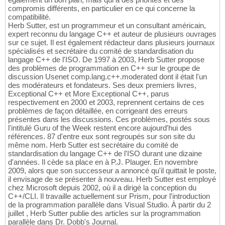
compromis différents, en particulier en ce qui concerne la
compatibilité.
Herb Sutter, est un programmeur et un consultant américain,
expert reconnu du langage C++ et auteur de plusieurs ouvrages
sur ce sujet. Il est également rédacteur dans plusieurs journaux
spécialisés et secrétaire du comité de standardisation du
langage C++ de l'ISO. De 1997 à 2003, Herb Sutter propose
des problèmes de programmation en C++ sur le groupe de
discussion Usenet comp.lang.c++.moderated dont il était l'un
des modérateurs et fondateurs. Ses deux premiers livres,
Exceptional C++ et More Exceptional C++, parus
respectivement en 2000 et 2003, reprennent certains de ces
problèmes de façon détaillée, en corrigeant des erreurs
présentes dans les discussions. Ces problèmes, postés sous
l'intitulé Guru of the Week restent encore aujourd'hui des
références. 87 d'entre eux sont regroupés sur son site du
même nom. Herb Sutter est secrétaire du comité de
standardisation du langage C++ de l'ISO durant une dizaine
d'années. Il cède sa place en à P.J. Plauger. En novembre
2009, alors que son successeur a annoncé qu'il quittait le poste,
il envisage de se présenter à nouveau. Herb Sutter est employé
chez Microsoft depuis 2002, où il a dirigé la conception du
C++/CLI. Il travaille actuellement sur Prism, pour l'introduction
de la programmation parallèle dans Visual Studio. À partir du 2
juillet , Herb Sutter publie des articles sur la programmation
parallèle dans Dr. Dobb's Journal.