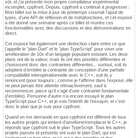
sûr, et j'ai présenté mon propre compilateur expérimental
incomplet, cppfront. Depuis, cppfront a continué à progresser :
Mon billet sur la mise à jour de printemps couvrait l'ajout de
types, d'une API de réflexion et de métafonctions, et cet exposé
a été donné une semaine après ce billet et montre ces
fonctionnalités avec des discussions et des démonstrations en
direct.
Cet exposé fait également une distinction claire entre ce que
j'appelle le "plan Dart" et le "plan TypeScript" pour viser une
amélioration de 10x d'un langage populaire existant. Les deux
plans ont de la valeur, mais ils ont des priorités différentes et
choisissent donc des contraintes différentes... surtout, soit ils
adoptent d'emblée la contrainte de conception d'une parfaite
compatibilité interopérationnelle avec le C++, soit ils y
renoncent (pour toujours ; comme je l'affirme dans l'exposé, elle
ne peut jamais être atteinte rétroactivement, sauf à
recommencer, parce qu'il s'agit d'une contrainte fondamentale
d'emblée). Personne d'autre n'a encore essayé le plan
TypeScript pour C++, et je vois l'intérêt de l'essayer, et c'est
donc le plan que je suis pour cppfront.
Quand on me demande en quoi cppfront est différent de tous
les autres projets qui tentent d'améliorer/remplacer le C++, je
réponds que cppfront suit le plan TypeScript. Tous les autres
projets passés et présents ont suivi le plan Dart, qui est
également un bon plan, mais qui a des priorités et des