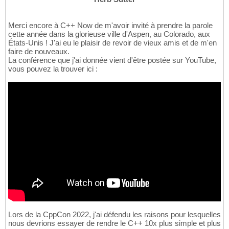
Merci encore à C++ Now de m'avoir invité à prendre la parole
cette année dans la glorieuse ville d'Aspen, au Colorado, aux
États-Unis ! J'ai eu le plaisir de revoir de vieux amis et de m'en
faire de nouveaux.
La conférence que j'ai donnée vient d'être postée sur YouTube,
vous pouvez la trouver ici :
Lors de la CppCon 2022, j'ai défendu les raisons pour lesquelles
nous devrions essayer de rendre le C++ 10x plus simple et plus