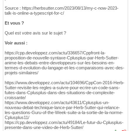
Source : https://herbsutter.com/2023/08/13/my-c-now-2023-
talk-is-online-a-typescript-for-c/
Et vous ?
Quel est votre avis sur le sujet ?
Voir aussi :
https://cpp.developpez.com/actu/336657/Cppfront-la-
proposition-de-nouvelle-syntaxe-Cplusplus-par-Herb-Sutter-
anime-les-debats-entre-developpeurs-sur-les-besoins-en-
termes-d-evolution-du-langage-et-les-comparaisons-avec-des-
projets-similaires/
https://www.developpez.com/actu/104696/CppCon-2016-Herb-
Sutter-revisite-les-regles-a-suivre-pour-ecrire-un-code-sans-
fuites-dans-Cplusplus-dans-des-situations-de-complexite-
croissante/
https://www.developpez.com/actu/43611/Cplusplus-un-
nouveau-debat-technique-lance-par-Herb-Sutter-qui-relance-
les-questions-Guru-of-the-Week-suite-a-la-sortie-de-la-norme-
Cplusplus11/
https://cpp.developpez.com/actu/49184/Le-futur-du-Cplusplus-
presente-dans-une-video-de-Herb-Sutter/