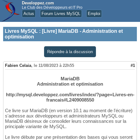
Developpez.com
Le Club des Développeurs et IT Pro
Actus
Forum Livres MySQL
Emploi
Livres MySQL
:
[Livre] MariaDB - Administration et
optimisation
Répondre à la discussion
Fabien Celaia
,
le 11/08/2023 à 22h55
#1
MariaDB
Administration et optimisation
http://mysql.developpez.com/livres/index/?page=Livres-en-
francais#L2409008550
Ce livre sur MariaDB (en version 10.1 au moment de l'écriture)
s'adresse aux développeurs et administrateurs MySQL ou
MariaDB désireux de consolider leurs connaissances sur la
principale variante de MySQL.
Le livre débute par une présentation des bases qui vous seront