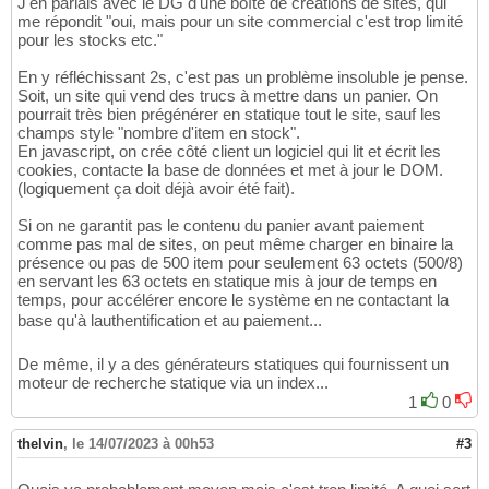
J'en parlais avec le DG d'une boîte de créations de sites, qui
me répondit "oui, mais pour un site commercial c'est trop limité
pour les stocks etc."
En y réfléchissant 2s, c'est pas un problème insoluble je pense.
Soit, un site qui vend des trucs à mettre dans un panier. On
pourrait très bien prégénérer en statique tout le site, sauf les
champs style "nombre d'item en stock".
En javascript, on crée côté client un logiciel qui lit et écrit les
cookies, contacte la base de données et met à jour le DOM.
(logiquement ça doit déjà avoir été fait).
Si on ne garantit pas le contenu du panier avant paiement
comme pas mal de sites, on peut même charger en binaire la
présence ou pas de 500 item pour seulement 63 octets (500/8)
en servant les 63 octets en statique mis à jour de temps en
temps, pour accélérer encore le système en ne contactant la
base qu'à lauthentification et au paiement...
De même, il y a des générateurs statiques qui fournissent un
moteur de recherche statique via un index...
1
0
thelvin
,
le 14/07/2023 à 00h53
#3