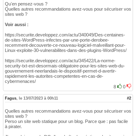
Qu'en pensez-vous ?
Quelles autres recommandations avez-vous pour sécuriser vos
sites web ?
Voir aussi :
https://securite.developpez.com/actu/340049/Des-centaines-
de-sites-WordPress-infectes-par-une-porte-derobee-
recemment-decouverte-ce-nouveau-logiciel-malveillant-pour-
Linux-exploite-30-vulnerabilites-dans-des-plugins-WordPress/
https://securite.developpez.com/actu/345422/La-norme-
security-txt-est-desormais-obligatoire-pour-les-sites-web-du-
gouvernement-neerlandais-le-dispositif-permet-d-avertir-
rapidement-les-autorites-competentes-en-cas-de-
cybermenaces/
8
0
Fagus
,
le 13/07/2023 à 00h11
#2
Quelles autres recommandations avez-vous pour sécuriser vos
sites web ?
Perso un site web statique pour un blog. Parce que : pas facile
à pirater.