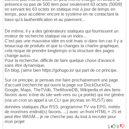
présence ou pas de 500 item pour seulement 63 octets (500/8)
en servant les 63 octets en statique mis à jour de temps en
temps, pour accélérer encore le système en ne contactant la
base qu'à lauthentification et au paiement...
De même, il y a des générateurs statiques qui fournissent un
moteur de recherche statique via un index...
C'est pas une mauvaise idée en soit mais si dans ton cas il y a
beaucoup de produits et que tu changes ta chartre graphique,
cela risque de prendre longtemps si la structure des pages
change aussi.
Pour la recherche, difficile de faire quelque chose d'avancé
sans être dynamique.
En blog, j'aime bien https://gohugo.io/ qui part de ce principe.
Sur ce principe, je pensais me faire prochainement une page
d'accueil (recherche qui ouvre la page sur DuckDuckGo,
Google, Maps, TheTVdb, TheMovieDB, Wikipedia et des liens
favoris avec icône du site web vers ou ça pointe) qui me génère
(via un cron un appel à un CLI que jécrirais en RUST) des
données statiques (flux RSS, programme TV via EPG, météo
de mon/mes endroit(s) favoris, ...) avec un front HTML + JS et
peut être WASM... je ne cherche pas du tout à recruter pour
mon projet
1
0