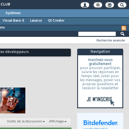
CLUB
Systèmes
Visual Basic 6
Lazarus
Qt Creator
ains
Recherche avancée
Navigation
 des développeurs
Inscrivez-vous
gratuitement
pour pouvoir participer,
suivre les réponses en
temps réel, voter pour
les messages, poser vos
propres questions et
recevoir la newsletter
Outils de la discussion
Affichage