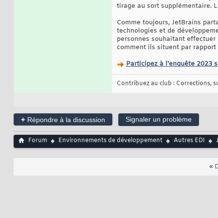
tirage au sort supplémentaire. L
Comme toujours, JetBrains parta
technologies et de développemen
personnes souhaitant effectuer 
comment ils situent par rappor
Participez à l'enquête 2023 
Contribuez au club : Corrections, sug
+
Signaler un problème
Répondre à la discussion
Forum
Environnements de développement
Autres EDI
«
D