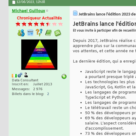
12/06/2023,
12h38
Michael Guilloux
JetBrains lance l'édition 2023 
Chroniqueur Actualités
JetBrains lance l'édit
Et vous invite à participer afin de recuei
Depuis 2017, JetBrains réalise 
apprendre plus sur la communau
vos attentes, et cette année ne 
La dernière édition, qui a enreg
JavaScript reste le langag
a pourtant presque triplé
Data Consultant
Les technologies les plus 
Inscrit en
Juillet 2013
JavaScript, Go, Kotlin et l
Messages
2 976
Les langages de programma
Billets dans le blog
2
TypeScript et Python.
Les langages de programma
Le télétravail reste un ch
50 % des développeurs pra
69 % des développeurs aya
salaire. L’aspect considér
d’accomplissement.
73 % des développeurs on