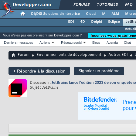
FORUMS
TUTORIELS
FAQ
DI/DSI Solutions d'entreprise
Cloud
IA
ALM
Micros
EDI
4D
Delphi
Eclipse
JetBr
Actual
Vous n'êtes pas encore inscrit sur Developpez.com ?
Inscrivez-vous gratuitem
Derniers messages
Actions
Réseau social
Blogs
Agenda
Chat
Forum
Environnements de développement
Autres EDI
+
Signaler un problème
Répondre à la discussion
Discussion :
JetBrains lance l'édition 2023 de son enquête 
Sujet :
JetBrains