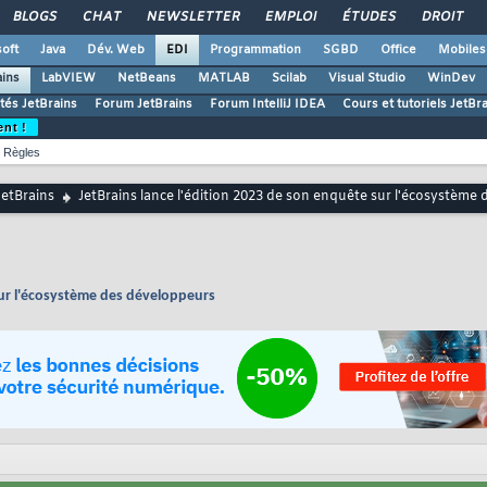
BLOGS
CHAT
NEWSLETTER
EMPLOI
ÉTUDES
DROIT
oft
Java
Dév. Web
EDI
Programmation
SGBD
Office
Mobiles
ains
LabVIEW
NetBeans
MATLAB
Scilab
Visual Studio
WinDev
ités JetBrains
Forum JetBrains
Forum IntelliJ IDEA
Cours et tutoriels JetBr
ent !
Règles
JetBrains
JetBrains lance l'édition 2023 de son enquête sur l'écosystème
sur l'écosystème des développeurs