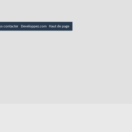
s contacter
Developpez.com
Haut de page