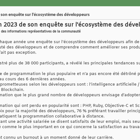
de son enquête sur l'écosystème des développeurs
ion 2023 de son enquête sur l'écosystème des dév
llir des informations représentatives de la communauté
chaque année une enquête sur l’écosystème des développeurs afin de 
té des développeurs et de comprendre comment améliorer ses produit
fait pas exception.
istré plus de 38 000 participants, a révélé les principales tendances s
e de programmation le plus populaire et n’a pas encore été détrôné par
 au cours des 6 dernières années.
prometteuses selon les développeurs sont : l’intelligence artificielle /
a Blockchain.
tion que le plus grand nombre de développeurs envisage d’adopter so
tion qui ont perdu en popularité sont : PHP, Ruby, Objective-C et Sc
oix pour la majorité des développeurs, 76 % préférant travailler princ
tiquent la programmation collaborative à distance.
nt une activité salariée se disent satisfaits de leur emploi, mais se
é comme le plus important en ce qui concerne la satisfaction au trava
t connu un burnout à un moment donné de leur carrière.