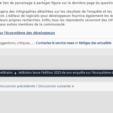
e lien de parrainage à partager figure sur la dernière page du questio
gera des infographies détaillées sur les résultats de l’enquête et le
t. L'éditeur de logiciels pour développeurs fournira également les 
leurs propres recherches. Enfin, tous les répondants recevront des i
t aux autres membres de la communauté.
sur l'écosystème des développeurs
gestions, critiques, ... :
Contactez le service news
et
Rédigez des actualités
JetBrains
JetBrains lance l'édition 2023 de son enquête sur l'écosystème
iscussion précédente
|
Discussion suivante
»