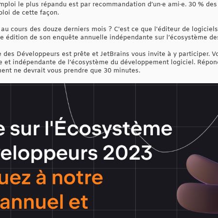
ploi le plus répandu est par recommandation d’un·e ami·e. 30 % des 
loi de cette façon.
u cours des douze derniers mois ? C'est ce que l'éditeur de logiciels 
le édition de son enquête annuelle indépendante sur l’écosystème de
des Développeurs est prête et JetBrains vous invite à y participer. Vo
e et indépendante de l’écosystème du développement logiciel. Répon
ent ne devrait vous prendre que 30 minutes.