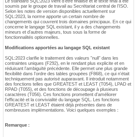
Le standard SQL:2023 vient d'être finalisé et le texte final a été
soumis par le groupe de travail au Secrétariat central de l'ISO.
Selon les notes de version disponibles actuellement sur
SQL:2023, la norme apporte un certain nombre de
changements qui couvrent trois domaines principaux. En ce qui
concerne le langage SQL existant, il y a des changements
mineurs et d'autres majeurs, tous sous la forme de
fonctionnalités optionnelles.
Modifications apportées au langage SQL existant
SQL:2023 clarifie le traitement des valeurs "null" dans les
contraintes uniques (F292), en le rendant plus explicite et en
réduisant l'ambiguïté précédente. Elle permet une plus grande
flexibilité dans l'ordre des tables groupées (F868), ce qui n'était
techniquement pas autorisé auparavant. Il introduit notamment
des fonctions telles que GREATEST et LEAST (T054), LPAD et
RPAD (T055), et des fonctions de découpage à plusieurs
caractères (T056). Ces fonctions promettent d'améliorer
l'efficacité et la convivialité du langage SQL. Les fonctions
GREATEST et LEAST étaient déjà présentes dans de
nombreuses implémentations. Voici quelques exemples :
Remarque :