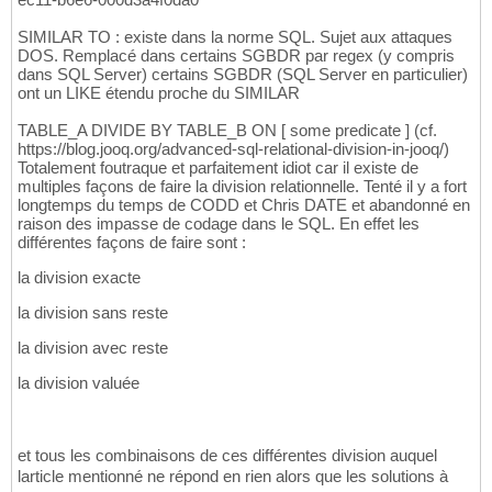
INSERT
INTO
 T_JOUE_JOU 
VALUES
269
(
(
SELECT
 $node_id 
FROM
 T_ACTEUR_ACT 
WHERE
 A
270
SIMILAR TO : existe dans la norme SQL. Sujet aux attaques
(
(
SELECT
 $node_id 
FROM
 T_ACTEUR_ACT 
WHERE
 A
271
DOS. Remplacé dans certains SGBDR par regex (y compris
272
dans SQL Server) certains SGBDR (SQL Server en particulier)
273
ont un LIKE étendu proche du SIMILAR
-- 19e film
274
TABLE_A DIVIDE BY TABLE_B ON [ some predicate ] (cf.
275
https://blog.jooq.org/advanced-sql-relational-division-in-jooq/)
INSERT
INTO
 T_FILM_FLM 
VALUES
276
Totalement foutraque et parfaitement idiot car il existe de
(
19
, 
'Pas de printemps pour Marnie'
, 
1964
)
;

277
multiples façons de faire la division relationnelle. Tenté il y a fort
278
longtemps du temps de CODD et Chris DATE et abandonné en
INSERT
INTO
 T_ACTEUR_ACT 
VALUES
279
raison des impasse de codage dans le SQL. En effet les
(
10040
, 
'Sean'
, 
'Connery'
)
;

280
différentes façons de faire sont :
281
INSERT
INTO
 T_JOUE_JOU 
VALUES
282
la division exacte
(
(
SELECT
 $node_id 
FROM
 T_ACTEUR_ACT 
WHERE
 A
283
(
(
SELECT
 $node_id 
FROM
 T_ACTEUR_ACT 
WHERE
 A
284
la division sans reste
285
la division avec reste
-- 20e film
286
287
la division valuée
INSERT
INTO
 T_FILM_FLM 
VALUES
288
(
20
, 
'Le rideau déchiré'
, 
1966
)
;

289
290
INSERT
INTO
 T_ACTEUR_ACT 
VALUES
291
et tous les combinaisons de ces différentes division auquel
(
10041
, 
'Paul'
, 
'Newman'
)
292
larticle mentionné ne répond en rien alors que les solutions à
(
10042
, 
'Julie'
, 
'Andrews'
)
;

293