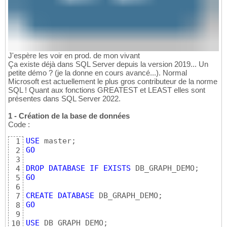
J'espère les voir en prod. de mon vivant
Ça existe déjà dans SQL Server depuis la version 2019... Un
petite démo ? (je la donne en cours avancé...). Normal
Microsoft est actuellement le plus gros contributeur de la norme
SQL ! Quant aux fonctions GREATEST et LEAST elles sont
présentes dans SQL Server 2022.
1 - Création de la base de données
Code :
USE
1
GO
2
3
DROP
DATABASE
IF
EXISTS
4
GO
5
6
CREATE
DATABASE
7
GO
8
9
USE
10