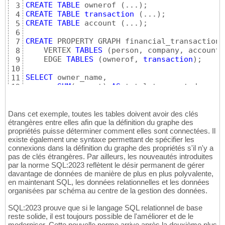
CREATE
TABLE
 ownerof 
(
...
)
3
CREATE
TABLE
transaction
(
...
)
4
CREATE
TABLE
 account 
(
...
)
;

5
6
CREATE
 PROPERTY GRAPH financial_transactions

7
    VERTEX 
TABLES
(
person, company, account
)
8
    EDGE 
TABLES
(
ownerof, 
transaction
)
;

9
10
SELECT
 owner_name,

11
SUM
(
amount
)
AS
12
FROM
 financial_transactions GRAPH_TABLE 
(
13
MATCH
(
p:person 
WHERE
 p.name = 
'Alice'
)
14
        -
[:ownerof]
-> 
(
:account
)
Dans cet exemple, toutes les tables doivent avoir des clés
15
étrangères entre elles afin que la définition du graphe des
        -
[t:transaction]
- 
(
:account
)
16
propriétés puisse déterminer comment elles sont connectées. Il
        <-
[:ownerof]
- 
(
owner
:person|company
)
17
existe également une syntaxe permettant de spécifier les
COLUMNS
(
owner
.name 
AS
 owner_name, t.amoun
18
connexions dans la définition du graphe des propriétés s'il n'y a
)
AS
19
pas de clés étrangères. Par ailleurs, les nouveautés introduites
GROUP
BY
 owner_name;
20
par la norme SQL:2023 reflètent le désir permanent de gérer
davantage de données de manière de plus en plus polyvalente,
en maintenant SQL, les données relationnelles et les données
organisées par schéma au centre de la gestion des données.
SQL:2023 prouve que si le langage SQL relationnel de base
reste solide, il est toujours possible de l'améliorer et de le
moderniser. Cette nouvelle norme arrive après la deuxième plus