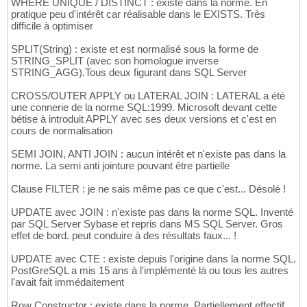
WHERE UNIQUE / DISTINCT : existe dans la norme. En
219
pratique peu d'intérêt car réalisable dans le EXISTS. Très
INSERT
INTO
 T_ACTEUR_ACT 
VALUES
220
difficile à optimiser
(
10032
, 
'Kim'
, 
'Novak'
)
;

221
222
SPLIT(String) : existe et est normalisé sous la forme de
INSERT
INTO
 T_JOUE_JOU 
VALUES
223
STRING_SPLIT (avec son homologue inverse
(
(
SELECT
 $node_id 
FROM
 T_ACTEUR_ACT 
WHERE
 A
224
STRING_AGG).Tous deux figurant dans SQL Server
(
(
SELECT
 $node_id 
FROM
 T_ACTEUR_ACT 
WHERE
 A
225
226
CROSS/OUTER APPLY ou LATERAL JOIN : LATERAL a été
-- 16e film
227
une connerie de la norme SQL:1999. Microsoft devant cette
228
bétise à introduit APPLY avec ses deux versions et c'est en
INSERT
INTO
 T_FILM_FLM 
VALUES
229
cours de normalisation
(
16
, 
'La Mort aux trousses'
, 
1959
)
;

230
231
SEMI JOIN, ANTI JOIN : aucun intérêt et n'existe pas dans la
INSERT
INTO
 T_ACTEUR_ACT 
VALUES
norme. La semi anti jointure pouvant être partielle
232
(
10033
, 
'Eva Marie'
, 
'Saint'
)
233
Clause FILTER : je ne sais même pas ce que c'est... Désolé !
(
10034
, 
'James'
, 
'Mason'
)
234
(
10035
, 
'Martin'
, 
'Landau'
)
;;

235
UPDATE avec JOIN : n'existe pas dans la norme SQL. Inventé
236
par SQL Server Sybase et repris dans MS SQL Server. Gros
INSERT
INTO
 T_JOUE_JOU 
VALUES
237
effet de bord. peut conduire à des résultats faux... !
(
(
SELECT
 $node_id 
FROM
 T_ACTEUR_ACT 
WHERE
 A
238
(
(
SELECT
 $node_id 
FROM
 T_ACTEUR_ACT 
WHERE
 A
239
UPDATE avec CTE : existe depuis l'origine dans la norme SQL.
(
(
SELECT
 $node_id 
FROM
 T_ACTEUR_ACT 
WHERE
 A
240
PostGreSQL a mis 15 ans à l'implémenté là ou tous les autres
(
(
SELECT
 $node_id 
FROM
 T_ACTEUR_ACT 
WHERE
 A
241
l'avait fait immédaitement
(
(
SELECT
 $node_id 
FROM
 T_ACTEUR_ACT 
WHERE
 A
242
(
(
SELECT
 $node_id 
FROM
 T_ACTEUR_ACT 
WHERE
 A
243
Row Constructor : existe dans la norme. Partiellement effectif