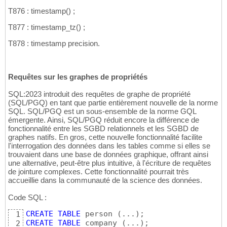
T876 : timestamp
(
)
;
T877 : timestamp_tz
(
)
;
T878 : timestamp precision.
Requêtes sur les graphes de propriétés
SQL:2023 introduit des requêtes de graphe de propriété
(SQL/PGQ) en tant que partie entièrement nouvelle de la norme
SQL. SQL/PGQ est un sous-ensemble de la norme GQL
émergente. Ainsi, SQL/PGQ réduit encore la différence de
fonctionnalité entre les SGBD relationnels et les SGBD de
graphes natifs. En gros, cette nouvelle fonctionnalité facilite
l'interrogation des données dans les tables comme si elles se
trouvaient dans une base de données graphique, offrant ainsi
une alternative, peut-être plus intuitive, à l'écriture de requêtes
de jointure complexes. Cette fonctionnalité pourrait très
accueillie dans la communauté de la science des données.
Code SQL :
CREATE
TABLE
 person 
(
...
)
1
CREATE
TABLE
 company 
(
...
)
2