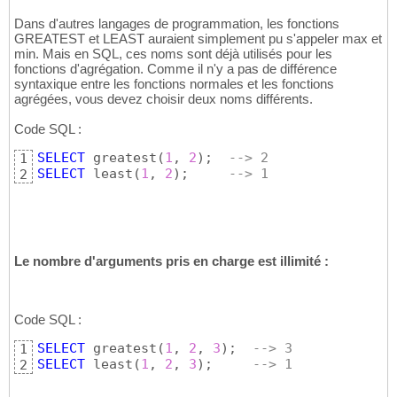
Dans d'autres langages de programmation, les fonctions
GREATEST et LEAST auraient simplement pu s'appeler max et
min. Mais en SQL, ces noms sont déjà utilisés pour les
fonctions d'agrégation. Comme il n'y a pas de différence
syntaxique entre les fonctions normales et les fonctions
agrégées, vous devez choisir deux noms différents.
Code SQL :
SELECT
 greatest
(
1
, 
2
)
;  
--> 2
1
SELECT
 least
(
1
, 
2
)
;     
--> 1
2
Le nombre d'arguments pris en charge est illimité :
Code SQL :
SELECT
 greatest
(
1
, 
2
, 
3
)
;  
--> 3
1
SELECT
 least
(
1
, 
2
, 
3
)
;     
--> 1
2