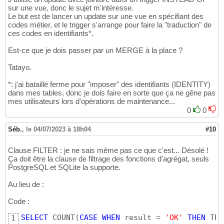
sur une vue, donc le sujet m'intéresse.
Le but est de lancer un update sur une vue en spécifiant des
codes métier, et le trigger s'arrange pour faire la "traduction" de
ces codes en identifiants*.
Est-ce que je dois passer par un MERGE à la place ?
Tatayo.
*: j'ai bataillé ferme pour "imposer" des identifiants (IDENTITY)
dans mes tables, donc je dois faire en sorte que ça ne gêne pas
mes utilisateurs lors d'opérations de maintenance...
0
0
Séb.
,
le 04/07/2023 à 18h04
#10
Clause FILTER : je ne sais même pas ce que c'est... Désolé !
Ça doit être la clause de filtrage des fonctions d'agrégat, seuls
PostgreSQL et SQLite la supporte.
Au lieu de :
Code :
SELECT
 COUNT
(
CASE
WHEN
 result = 
'OK'
THEN
 TRU
1