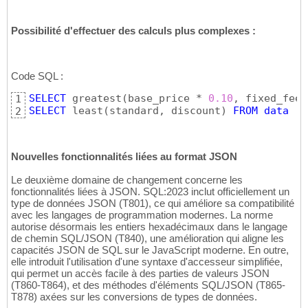
Possibilité d'effectuer des calculs plus complexes :
Code SQL :
SELECT
 greatest
(
base_price * 
0.10
, fixed_fee
)
1
SELECT
 least
(
standard, discount
)
FROM
data
 ..
2
Nouvelles fonctionnalités liées au format JSON
Le deuxième domaine de changement concerne les
fonctionnalités liées à JSON. SQL:2023 inclut officiellement un
type de données JSON (T801), ce qui améliore sa compatibilité
avec les langages de programmation modernes. La norme
autorise désormais les entiers hexadécimaux dans le langage
de chemin SQL/JSON (T840), une amélioration qui aligne les
capacités JSON de SQL sur le JavaScript moderne. En outre,
elle introduit l'utilisation d'une syntaxe d'accesseur simplifiée,
qui permet un accès facile à des parties de valeurs JSON
(T860-T864), et des méthodes d'éléments SQL/JSON (T865-
T878) axées sur les conversions de types de données.