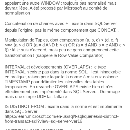
(
(
SELECT
 $node_id 
FROM
 T_ACTEUR_ACT 
WHERE
 A
194
appelant une autre WINDOW : toujours pas normalisé mais
(
(
SELECT
 $node_id 
FROM
 T_ACTEUR_ACT 
WHERE
 A
195
devrait l'être. A été proposé par Microsoft au comité de
(
(
SELECT
 $node_id 
FROM
 T_ACTEUR_ACT 
WHERE
 A
196
normalisation
(
(
SELECT
 $node_id 
FROM
 T_ACTEUR_ACT 
WHERE
 A
197
(
(
SELECT
 $node_id 
FROM
 T_ACTEUR_ACT 
WHERE
 A
198
Concaténation de chaînes avec + : existe dans SQL Server
(
(
SELECT
 $node_id 
FROM
 T_ACTEUR_ACT 
WHERE
 A
199
depuis l'origine. pas le même comportement que CONCAT...
200
-- 14e film
201
Manipulation de Tuples, dont comparaison (a, b, c) < (d, e, f)
202
<=> (a < d OR (a = d AND b < e) OR (a = d AND b = e AND c <
INSERT
INTO
 T_FILM_FLM 
VALUES
203
f)) : là je suis d'accord, mais peu de gens comprennent cette
(
14
, 
'L'
'Homme qui en savait trop'
, 
1956
)
;

204
transformation ! (sappelle le Row Value Comparator)
205
INSERT
INTO
 T_ACTEUR_ACT 
VALUES
206
INTERVAL et développements (OVERLAPS) : le type
(
10030
, 
'Doris'
, 
'Day'
)
207
INTERVAL n'existe pas dans la norme SQL. Il est inindexable
(
10031
, 
'Daniel'
, 
'Gélin'
)
;

208
en pratique, raison pour laquelle la norme à mis eux colonne
209
TIMESTAMP pour délimiter les intervalles des tables
INSERT
INTO
 T_JOUE_JOU 
VALUES
210
temporaires. En revanche OVERLAPS existe bien et n'est
(
(
SELECT
 $node_id 
FROM
 T_ACTEUR_ACT 
WHERE
 A
211
effectivement pas implémenté dans SQL Server... Dommage
(
(
SELECT
 $node_id 
FROM
 T_ACTEUR_ACT 
WHERE
 A
212
mais une simple UDF fait l'affaire
(
(
SELECT
 $node_id 
FROM
 T_ACTEUR_ACT 
WHERE
 A
213
214
IS DISTINCT FROM : existe dans la norme et est implémenté
-- 15e film
dans SQL Server
215
https://learn.microsoft.com/en-us/sql/t-sql/queries/is-distinct-
216
from-transact-sql?view=sql-server-ver16
INSERT
INTO
 T_FILM_FLM 
VALUES
217
(
15
, 
'Sueurs froides'
, 
1959
)
;

218