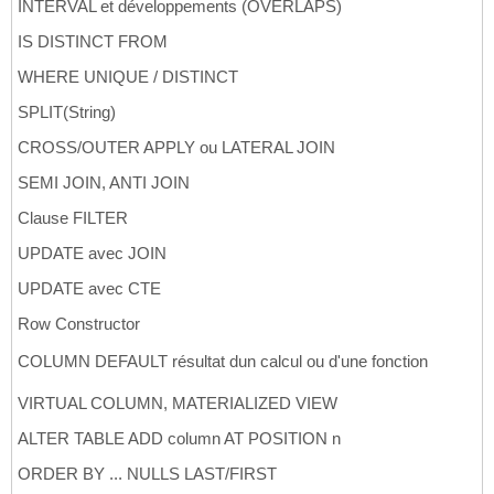
INTERVAL et développements (OVERLAPS)
(
(
SELECT
 $node_id 
FROM
 T_ACTEUR_ACT 
WHERE
 A
120
(
(
SELECT
 $node_id 
FROM
 T_ACTEUR_ACT 
WHERE
 A
121
IS DISTINCT FROM
122
WHERE UNIQUE / DISTINCT
123
-- 9e film
124
SPLIT(String)
125
INSERT
INTO
 T_FILM_FLM 
VALUES
126
CROSS/OUTER APPLY ou LATERAL JOIN
(
9
, 
'Les Amants du Capricorne'
, 
1949
)
;

127
128
SEMI JOIN, ANTI JOIN
INSERT
INTO
 T_JOUE_JOU 
VALUES
129
(
(
SELECT
 $node_id 
FROM
 T_ACTEUR_ACT 
WHERE
 A
Clause FILTER
130
(
(
SELECT
 $node_id 
FROM
 T_ACTEUR_ACT 
WHERE
 A
131
UPDATE avec JOIN
132
-- 10e film
133
UPDATE avec CTE
134
INSERT
INTO
 T_FILM_FLM 
VALUES
135
Row Constructor
(
10
, 
'L'
'Inconnu du Nord-Express'
, 
1951
)
;

136
137
COLUMN DEFAULT résultat dun calcul ou d'une fonction
INSERT
INTO
 T_ACTEUR_ACT 
VALUES
138
(
10021
, 
'Ruth'
, 
'Roman'
)
139
VIRTUAL COLUMN, MATERIALIZED VIEW
(
10022
, 
'Robert'
, 
'Walker'
)
140
(
10023
, 
'Patricia'
, 
'Hitchcock'
)
;

141
ALTER TABLE ADD column AT POSITION n
142
ORDER BY ... NULLS LAST/FIRST
INSERT
INTO
 T_JOUE_JOU 
VALUES
143