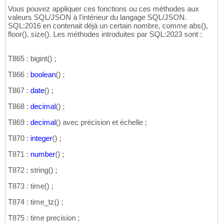
Vous pouvez appliquer ces fonctions ou ces méthodes aux
valeurs SQL/JSON à l'intérieur du langage SQL/JSON.
SQL:2016 en contenait déjà un certain nombre, comme abs
(
)
,
floor
(
)
, size
(
)
. Les méthodes introduites par SQL:2023 sont :
T865 : bigint
(
)
;
T866 :
boolean
(
)
;
T867 :
date
(
)
;
T868 :
decimal
(
)
;
T869 :
decimal
(
)
avec précision et échelle ;
T870 :
integer
(
)
;
T871 :
number
(
)
;
T872 : string
(
)
;
T873 : time
(
)
;
T874 : time_tz
(
)
;
T875 : time precision ;