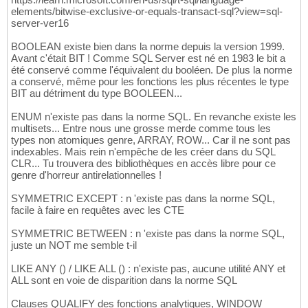
-- 12e film
169
elements/bitwise-exclusive-or-equals-transact-sql?view=sql-
170
server-ver16
INSERT
INTO
 T_FILM_FLM 
VALUES
171
(
12
, 
'Fenêtre sur cour'
, 
1954
)
;

172
BOOLEAN existe bien dans la norme depuis la version 1999.
173
Avant c'était BIT ! Comme SQL Server est né en 1983 le bit a
INSERT
INTO
 T_ACTEUR_ACT 
VALUES
174
été conservé comme l'équivalent du booléen. De plus la norme
(
10026
, 
'Raymond'
, 
'Burr'
)
;

175
a conservé, même pour les fonctions les plus récentes le type
176
BIT au détriment du type BOOLEEN...
INSERT
INTO
 T_JOUE_JOU 
VALUES
177
(
(
SELECT
 $node_id 
FROM
 T_ACTEUR_ACT 
WHERE
 A
178
ENUM n'existe pas dans la norme SQL. En revanche existe les
(
(
SELECT
 $node_id 
FROM
 T_ACTEUR_ACT 
WHERE
 A
179
multisets... Entre nous une grosse merde comme tous les
(
(
SELECT
 $node_id 
FROM
 T_ACTEUR_ACT 
WHERE
 A
180
types non atomiques genre, ARRAY, ROW... Car il ne sont pas
181
indexables. Mais rein n'empêche de les créer dans du SQL
-- 13e film
CLR... Tu trouvera des bibliothèques en accès libre pour ce
182
genre d'horreur antirelationnelles !
183
INSERT
INTO
 T_FILM_FLM 
VALUES
184
SYMMETRIC EXCEPT : n 'existe pas dans la norme SQL,
(
13
, 
'La Main au collet'
, 
1955
)
;

185
facile à faire en requêtes avec les CTE
186
INSERT
INTO
 T_ACTEUR_ACT 
VALUES
187
SYMMETRIC BETWEEN : n 'existe pas dans la norme SQL,
(
10027
, 
'Charles'
, 
'Vanel'
)
188
juste un NOT me semble t-il
(
10028
, 
'Brigitte'
, 
'Auber'
)
189
(
10029
, 
'Jessie'
, 
'Royce Landis'
)
;

190
LIKE ANY () / LIKE ALL () : n'existe pas, aucune utilité ANY et
191
ALL sont en voie de disparition dans la norme SQL
192
INSERT
INTO
 T_JOUE_JOU 
VALUES
193
Clauses QUALIFY des fonctions analytiques, WINDOW