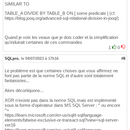
(
(
SELECT
 $node_id 
FROM
 T_ACTEUR_ACT 
WHERE
 A
144
SIMILAR TO
(
(
SELECT
 $node_id 
FROM
 T_ACTEUR_ACT 
WHERE
 A
145
(
(
SELECT
 $node_id 
FROM
 T_ACTEUR_ACT 
WHERE
 A
146
TABLE_A DIVIDE BY TABLE_B ON [ some predicate ] (cf.
(
(
SELECT
 $node_id 
FROM
 T_ACTEUR_ACT 
WHERE
 A
147
https://blog.jooq.org/advanced-sql-relational-division-in-jooq/)
(
(
SELECT
 $node_id 
FROM
 T_ACTEUR_ACT 
WHERE
 A
148
149
150
-- 11e film
151
Quand je vois les veaux que je dois coder et la simplification
qu'induirait certaines de ces commandes
152
INSERT
INTO
 T_FILM_FLM 
VALUES
153
1
0
(
11
, 
'Le crime était presque parfait'
, 
1954
154
155
SQLpro
,
le 04/07/2023 à 17h16
#8
INSERT
INTO
 T_ACTEUR_ACT 
VALUES
156
(
10015
, 
'Ray'
, 
'Milland'
)
157
Le problème est que certaines choses que vous affirmez ne
(
10016
, 
'Grace'
, 
'Kelly'
)
158
font pas partie de la norme SQL et d'autre sont totalement
(
10024
, 
'Robert'
, 
'Cummings'
)
159
fantaisistes...
(
10025
, 
'John'
, 
'Williams'
)
;

160
;

161
Alors décortiquons...
162
INSERT
INTO
 T_JOUE_JOU 
VALUES
163
XOR n'existe pas dans la norme SQL mais est implémenté
(
(
SELECT
 $node_id 
FROM
 T_ACTEUR_ACT 
WHERE
 A
164
sous la forme d'opérateur dans MS SQL Server : ^ ou encore
(
(
SELECT
 $node_id 
FROM
 T_ACTEUR_ACT 
WHERE
 A
^=
165
https://learn.microsoft.com/en-us/sql/t-sql/language-
(
(
SELECT
 $node_id 
FROM
 T_ACTEUR_ACT 
WHERE
 A
166
elements/bitwise-exclusive-or-transact-sql?view=sql-server-
(
(
SELECT
 $node_id 
FROM
 T_ACTEUR_ACT 
WHERE
 A
167
ver16
168
https://learn.microsoft.com/en-us/sql/t-sql/language-