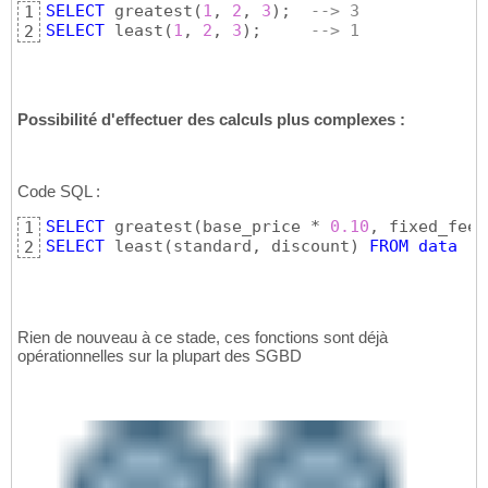
SELECT
 greatest
(
1
, 
2
, 
3
)
;  
--> 3
1
SELECT
 least
(
1
, 
2
, 
3
)
;     
--> 1
2
Possibilité d'effectuer des calculs plus complexes :
Code SQL :
SELECT
 greatest
(
base_price * 
0.10
, fixed_fee
)
1
SELECT
 least
(
standard, discount
)
FROM
data
 ..
2
Rien de nouveau à ce stade, ces fonctions sont déjà
opérationnelles sur la plupart des SGBD