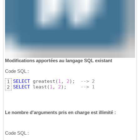
Modifications apportées au langage SQL existant
Code SQL :
SELECT
 greatest
(
1
, 
2
)
;  
--> 2
1
SELECT
 least
(
1
, 
2
)
;     
--> 1
2
Le nombre d'arguments pris en charge est illimité :
Code SQL :