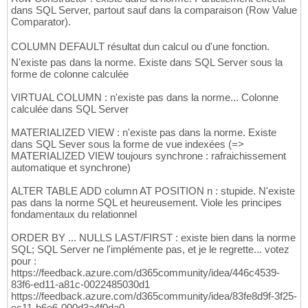
244
dans SQL Server, partout sauf dans la comparaison (Row Value
245
Comparator).
-- 17e film
246
247
COLUMN DEFAULT résultat dun calcul ou d'une fonction.
INSERT
INTO
 T_FILM_FLM 
VALUES
248
N'existe pas dans la norme. Existe dans SQL Server sous la
(
17
, 
'Psychose'
, 
1960
)
;

249
forme de colonne calculée
250
INSERT
INTO
 T_ACTEUR_ACT 
VALUES
251
VIRTUAL COLUMN : n'existe pas dans la norme... Colonne
(
10036
, 
'Antony'
, 
'Perkins'
)
252
calculée dans SQL Server
(
10037
, 
'Janet'
, 
'Leigh'
)
;

253
254
MATERIALIZED VIEW : n'existe pas dans la norme. Existe
INSERT
INTO
 T_JOUE_JOU 
VALUES
255
dans SQL Sever sous la forme de vue indexées (=>
(
(
SELECT
 $node_id 
FROM
 T_ACTEUR_ACT 
WHERE
 A
256
MATERIALIZED VIEW toujours synchrone : rafraichissement
(
(
SELECT
 $node_id 
FROM
 T_ACTEUR_ACT 
WHERE
 A
automatique et synchrone)
257
(
(
SELECT
 $node_id 
FROM
 T_ACTEUR_ACT 
WHERE
 A
258
ALTER TABLE ADD column AT POSITION n : stupide. N'existe
259
pas dans la norme SQL et heureusement. Viole les principes
-- 18e film
260
fondamentaux du relationnel
261
INSERT
INTO
 T_FILM_FLM 
VALUES
262
ORDER BY ... NULLS LAST/FIRST : existe bien dans la norme
(
18
, 
'Les oiseaux'
, 
1963
)
;

263
SQL; SQL Server ne l'implémente pas, et je le regrette... votez
264
pour :
INSERT
INTO
 T_ACTEUR_ACT 
VALUES
265
https://feedback.azure.com/d365community/idea/446c4539-
(
10038
, 
'Rod'
, 
'Taylor'
)
266
83f6-ed11-a81c-0022485030d1
(
10039
, 
'Tippi'
, 
'Hedren'
)
;

267
https://feedback.azure.com/d365community/idea/83fe8d9f-3f25-
268
ec11-b6e6-000d3a4f0da0