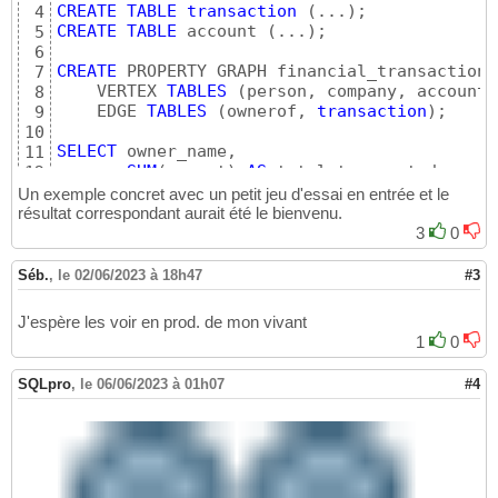
CREATE
TABLE
transaction
(
...
)
4
CREATE
TABLE
 account 
(
...
)
;

5
6
CREATE
 PROPERTY GRAPH financial_transactions

7
    VERTEX 
TABLES
(
person, company, account
)
8
    EDGE 
TABLES
(
ownerof, 
transaction
)
;

9
10
SELECT
 owner_name,

11
SUM
(
amount
)
AS
12
FROM
 financial_transactions GRAPH_TABLE 
(
13
Un exemple concret avec un petit jeu d'essai en entrée et le
MATCH
(
p:person 
WHERE
 p.name = 
'Alice'
)
14
résultat correspondant aurait été le bienvenu.
        -
[:ownerof]
-> 
(
:account
)
15
3
0
        -
[t:transaction]
- 
(
:account
)
16
        <-
[:ownerof]
- 
(
owner
:person|company
)
17
Séb.
,
le 02/06/2023 à 18h47
#3
COLUMNS
(
owner
.name 
AS
 owner_name, t.amoun
18
)
AS
19
J'espère les voir en prod. de mon vivant
GROUP
BY
 owner_name;
20
1
0
SQLpro
,
le 06/06/2023 à 01h07
#4