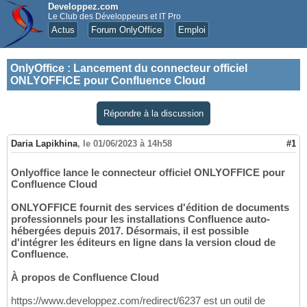
Developpez.com
Le Club des Développeurs et IT Pro
Actus
Forum OnlyOffice
Emploi
OnlyOffice
:
Lancement du connecteur officiel
ONLYOFFICE pour Confluence Cloud
Répondre à la discussion
Daria Lapikhina
,
le 01/06/2023 à 14h58
#1
Onlyoffice lance le connecteur officiel ONLYOFFICE pour
Confluence Cloud
ONLYOFFICE fournit des services d'édition de documents
professionnels pour les installations Confluence auto-
hébergées depuis 2017. Désormais, il est possible
d'intégrer les éditeurs en ligne dans la version cloud de
Confluence.
À propos de Confluence Cloud
https://www.developpez.com/redirect/6237 est un outil de