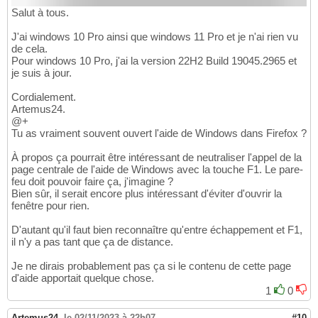
Salut à tous.
J'ai windows 10 Pro ainsi que windows 11 Pro et je n'ai rien vu
de cela.
Pour windows 10 Pro, j'ai la version 22H2 Build 19045.2965 et
je suis à jour.
Cordialement.
Artemus24.
@+
Tu as vraiment souvent ouvert l'aide de Windows dans Firefox ?
À propos ça pourrait être intéressant de neutraliser l'appel de la
page centrale de l'aide de Windows avec la touche F1. Le pare-
feu doit pouvoir faire ça, j'imagine ?
Bien sûr, il serait encore plus intéressant d'éviter d'ouvrir la
fenêtre pour rien.
D'autant qu'il faut bien reconnaître qu'entre échappement et F1,
il n'y a pas tant que ça de distance.
Je ne dirais probablement pas ça si le contenu de cette page
d'aide apportait quelque chose.
1
0
Artemus24
,
le 02/11/2023 à 22h07
#10