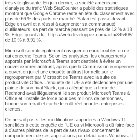
très vite glissante. En juin dernier, la société américaine
d'analyse du trafic Web StatCounter a publié des statistiques
montrant que Google Chrome reste en tête du classement avec
plus de 66 % des parts de marché. Safari est passé devant
Edge en avril et a réussi à augmenter sa communauté
d'utilisateurs, sa part de marché passant de près de 12 % à 13
%. Edge, quant à lui, https://web.developpez.com/actu/345408/
de 10 % à 9,91 %.
Microsoft semble également naviguer en eaux troubles en ce
qui concerne Teams. Selon les analystes, les changements
apportés par Microsoft à Teams sont destinés à éviter un
nouvel examen antitrust, après que la Commission européenne
a ouvert en juillet une enquête antitrust formelle sur le
regroupement par Microsoft de Teams avec la suite de
productivité Office. L'enquête de l'UE a été déclenchée par une
plainte de son rival Slack, qui a allégué que la firme de
Redmond avait illégalement lié son produit Microsoft Teams à
Office et l'installe de force pour des millions de personnes,
bloque son retrait et cache le coût réel pour les entreprises
clientes.
On ne sait pas si les modifications apportées à Windows 11
sont liées à cette enquête de l'UE ou si Microsoft a dû faire face
à d'autres plaintes de la part de ses rivaux concernant le
comportement de ses applications par défaut dans Windows. Il