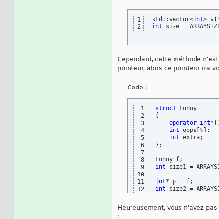
std::vector<
int
> v
(
1
int
 size = ARRAYSIZ
2
Cependant, cette méthode n'est pa
pointeur, alors ce pointeur ira vo
Code :
struct
1
{
2
operator
int
*
(
3
int
 oops
[
5
]
;

4
int
5
}
;

6
7
8
int
 size1 = ARRAYS
9
10
int
11
int
 size2 = ARRAYS
12
Heureusement, vous n'avez pas 
: