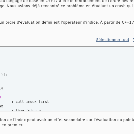
u langage de base en C++17 a été le renforcement de l'ordre des rè
e. Nous avions déjà rencontré ce problème en étudiant un crash qui
un ordre d'évaluation défini est l'opérateur d'indice. À partir de C++1
Sélectionner tout
-
(
)
]
14
0
     ; call index first

x

     ; then fetch p

rax + rcx * 
4
]
ion de l'index peut avoir un effet secondaire sur l'évaluation du point
0
é en premier.
17