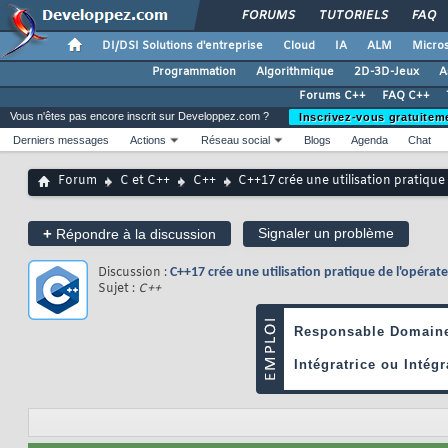
FORUMS
TUTORIELS
FAQ
DI/DSI Solutions d'entreprise
Cloud
IA
ALM
Micros
Programmation
Algorithmique
2D-3D-Jeux
A
Forums C++
FAQ C++
Vous n'êtes pas encore inscrit sur Developpez.com ?
Inscrivez-vous gratuitem
Derniers messages
Actions
Réseau social
Blogs
Agenda
Chat
Forum
C et C++
C++
C++17 crée une utilisation pratiqu
+
Signaler un problème
Répondre à la discussion
Discussion :
C++17 crée une utilisation pratique de l'opéra
Sujet :
C++