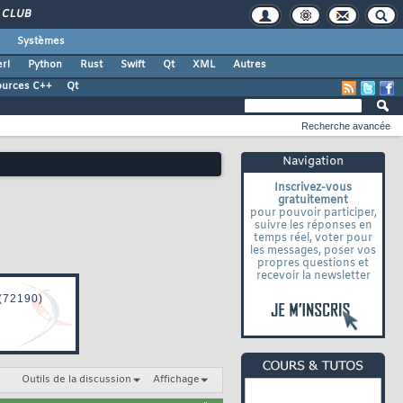
CLUB
Systèmes
rl
Python
Rust
Swift
Qt
XML
Autres
ources C++
Qt
Recherche avancée
Navigation
Inscrivez-vous
gratuitement
pour pouvoir participer,
suivre les réponses en
temps réel, voter pour
les messages, poser vos
propres questions et
recevoir la newsletter
Outils de la discussion
Affichage