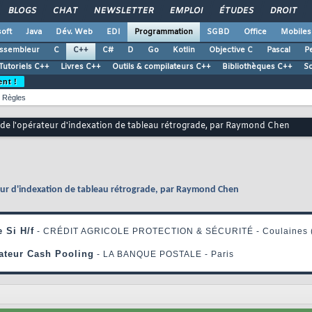
BLOGS
CHAT
NEWSLETTER
EMPLOI
ÉTUDES
DROIT
oft
Java
Dév. Web
EDI
Programmation
SGBD
Office
Mobiles
ssembleur
C
C++
C#
D
Go
Kotlin
Objective C
Pascal
Pe
Tutoriels C++
Livres C++
Outils & compilateurs C++
Bibliothèques C++
S
ent !
Règles
e de l'opérateur d'indexation de tableau rétrograde, par Raymond Chen
teur d'indexation de tableau rétrograde, par Raymond Chen