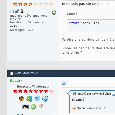
Je ne suis pas sûr de bien comp
Code :
Ingénieur développement
logiciels
Inscrit en
Septembre
return
 index
(
)
[
p
]
;
2019
Messages
325
Va être une écriture valide ? C'es
Sinon, les décideurs derrière la 
la lisibilité ?
06/06/2023,
21h33
Bousk
Rédacteur/Modérateur
Envoyé par
Raymond Chen
Et vous ?
Qu'en pensez-vous ?