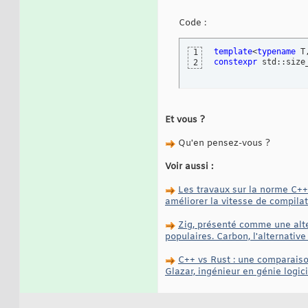
Code :
template
<
typename
1
constexpr
 std::size
2
Et vous ?
Qu'en pensez-vous ?
Voir aussi :
Les travaux sur la norme C++
améliorer la vitesse de compilat
Zig, présenté comme une alter
populaires. Carbon, l'alternativ
C++ vs Rust : une comparaiso
Glazar, ingénieur en génie logici