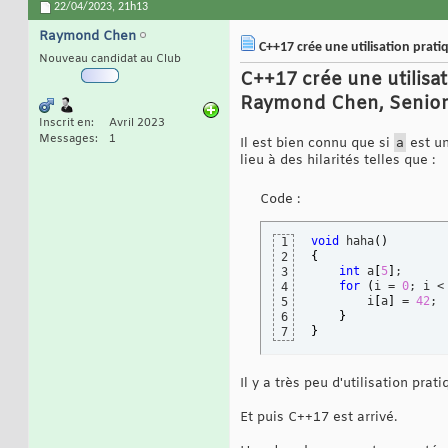
22/04/2023,
21h13
Raymond Chen
C++17 crée une utilisation prat
Nouveau candidat au Club
C++17 crée une utilisat
Raymond Chen, Senior 
Inscrit en
Avril 2023
Messages
1
Il est bien connu que si
a
est un
lieu à des hilarités telles que :
Code :
void
 haha
(
)
1
{
2
int
 a
[
5
]
;

3
for
(
i = 
0
; i <
4
        i
[
a
]
 = 
42
;

5
}
6
}
7
Il y a très peu d'utilisation pra
Et puis C++17 est arrivé.