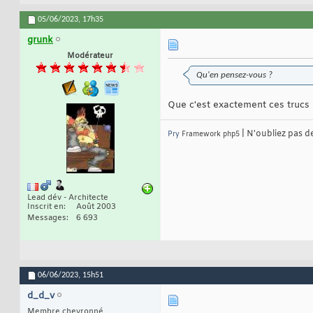
05/06/2023,
17h35
grunk
Modérateur
Qu'en pensez-vous ?
Que c'est exactement ces trucs
| N'oubliez pas d
Pry
Framework php5
Lead dév - Architecte
Inscrit en
Août 2003
Messages
6 693
06/06/2023,
15h51
d_d_v
Membre chevronné