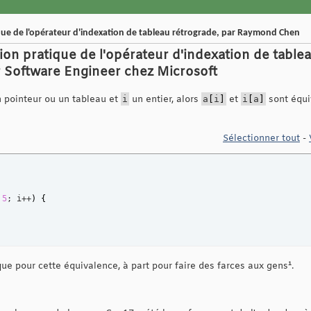
ique de l'opérateur d'indexation de tableau rétrograde, par Raymond Chen
ion pratique de l'opérateur d'indexation de table
Software Engineer chez Microsoft
 pointeur ou un tableau et
i
un entier, alors
a
[
i
]
et
i
[
a
]
sont équi
Sélectionner tout
-
 
5
; i++
)
{
tique pour cette équivalence, à part pour faire des farces aux gens¹.