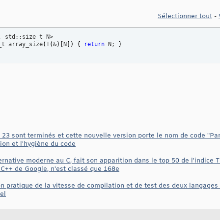
Sélectionner tout
-
_t array_size
(
T
(
&
)
[
N
]
)
{
return
 N; 
}
 23 sont terminés et cette nouvelle version porte le nom de code "Pa
ion et l'hygiène du code
native moderne au C, fait son apparition dans le top 50 de l'indice 
e C++ de Google, n'est classé que 168e
n pratique de la vitesse de compilation et de test des deux langag
el