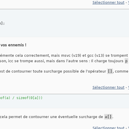
Sélectionner tout
-
2
     ; fetch p first

     ; then call index

p
]
x

rbx + rcx * 
4
]
2
 vos ennemis !
émente cela correctement, mais msvc (v19) et gcc (v13) se trompent 
son, icc se trompe aussi, mais dans l'autre sens : Il charge toujours
p
 est de contourner toute surcharge possible de l'opérateur
[
]
, comme 
Sélectionner tout
-
eof(a) / sizeof(0[a]))
 cela permet de contourner une éventuelle surcharge de
a
[
]
.
Sélectionner tout
-