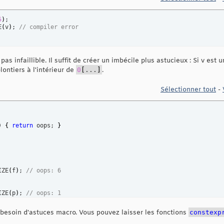
5
)
E
(
v
)
; 
// compiler error
s infaillible. Il suffit de créer un imbécile plus astucieux : Si v est 
lontiers à l'intérieur de
0
[
...
]
.
Sélectionner tout
-
)
{
return
 oops; 
}
IZE
(
f
)
; 
// oops: 6
IZE
(
p
)
; 
// oops: 1
besoin d'astuces macro. Vous pouvez laisser les fonctions
constexp