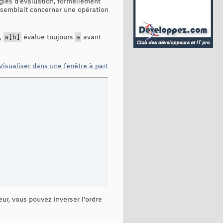
gles d'évaluation, formellement
 semblait concerner une opération
7,
a
[
b
]
évalue toujours
a
avant
Visualiser dans une fenêtre à part
eur, vous pouvez inverser l'ordre