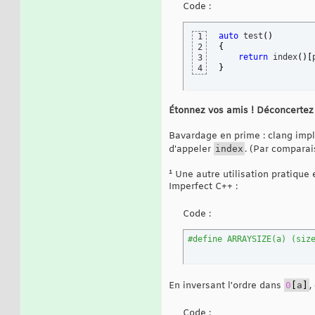
Code :
20
    push    rbx

21
    sub     rsp, 
3
22
auto
 test
(
)
1
    mov     rbx, p 
23
{
2
    call    index  
24
return
 index
(
)
[
3
    movsxd  rcx, ra
25
}
4
    mov     eax, 
[
26
    add     rsp, 
3
27
    pop     rbx

28
    ret
29
Étonnez vos amis ! Déconcertez
Bavardage en prime : clang impl
d'appeler
index
. (Par comparai
¹ Une autre utilisation pratique
Imperfect C++ :
Code :
#define ARRAYSIZE(a) (siz
En inversant l'ordre dans
0
[
a
]
,
Code :