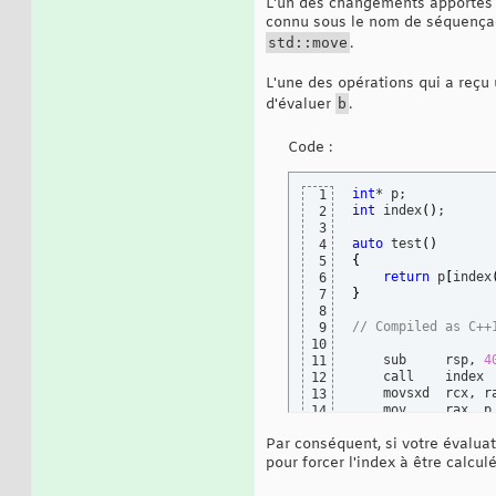
L'un des changements apportés a
connu sous le nom de séquençag
std::move
.
L'une des opérations qui a reçu 
d'évaluer
b
.
Code :
int
1
int
 index
(
)
;

2
3
auto
 test
(
)
4
{
5
return
 p
[
index
6
}
7
8
// Compiled as C++
9
10
    sub     rsp, 
4
11
    call    index  
12
    movsxd  rcx, ra
13
    mov     rax, p 
14
    mov     eax, 
[
15
Par conséquent, si votre évaluat
    add     rsp, 
4
16
    ret

17
pour forcer l'index à être calcul
18
// Compiled as c++
19