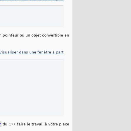
un pointeur ou un objet convertible en
Visualiser dans une fenêtre à part
r
du C++ faire le travail à votre place