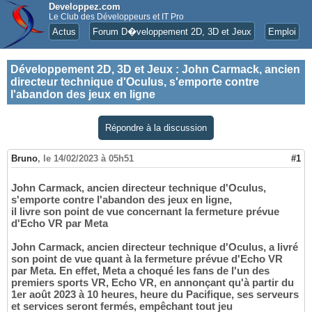
Developpez.com
Le Club des Développeurs et IT Pro
Actus
Forum D�veloppement 2D, 3D et Jeux
Emploi
Développement 2D, 3D et Jeux
:
John Carmack, ancien
directeur technique d'Oculus, s'emporte contre
l'abandon des jeux en ligne
Répondre à la discussion
Bruno
,
le 14/02/2023 à 05h51
#1
John Carmack, ancien directeur technique d'Oculus,
s'emporte contre l'abandon des jeux en ligne,
il livre son point de vue concernant la fermeture prévue
d'Echo VR par Meta
John Carmack, ancien directeur technique d'Oculus, a livré
son point de vue quant à la fermeture prévue d'Echo VR
par Meta. En effet, Meta a choqué les fans de l'un des
premiers sports VR, Echo VR, en annonçant qu'à partir du
1er août 2023 à 10 heures, heure du Pacifique, ses serveurs
et services seront fermés, empêchant tout jeu