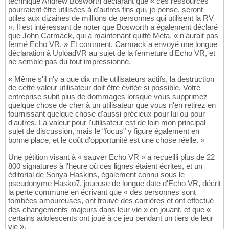
technique Andrew Bosworth déclarant que « ces ressources
pourraient être utilisées à d'autres fins qui, je pense, seront
utiles aux dizaines de millions de personnes qui utilisent la RV
». Il est intéressant de noter que Bosworth a également déclaré
que John Carmack, qui a maintenant quitté Meta, « n'aurait pas
fermé Echo VR. » Et comment. Carmack a envoyé une longue
déclaration à UploadVR au sujet de la fermeture d'Echo VR, et
ne semble pas du tout impressionné.
« Même s'il n'y a que dix mille utilisateurs actifs, la destruction
de cette valeur utilisateur doit être évitée si possible. Votre
entreprise subit plus de dommages lorsque vous supprimez
quelque chose de cher à un utilisateur que vous n'en retirez en
fournissant quelque chose d'aussi précieux pour lui ou pour
d'autres. La valeur pour l'utilisateur est de loin mon principal
sujet de discussion, mais le "focus" y figure également en
bonne place, et le coût d'opportunité est une chose réelle. »
Une pétition visant à « sauver Echo VR » a recueilli plus de 22
800 signatures à l'heure où ces lignes étaient écrites, et un
éditorial de Sonya Haskins, également connu sous le
pseudonyme Hasko7, joueuse de longue date d'Echo VR, décrit
la perte commune en écrivant que « des personnes sont
tombées amoureuses, ont trouvé des carrières et ont effectué
des changements majeurs dans leur vie » en jouant, et que «
certains adolescents ont joué à ce jeu pendant un tiers de leur
vie ».