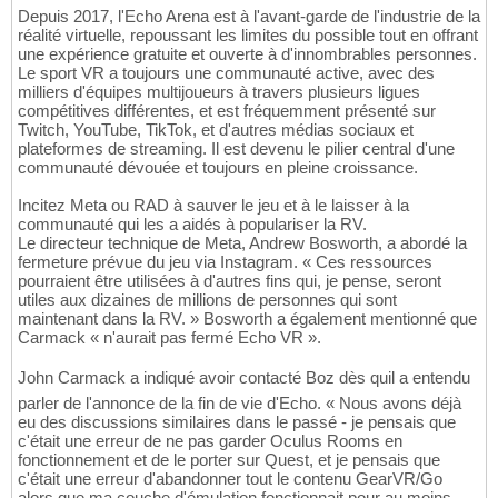
Depuis 2017, l'Echo Arena est à l'avant-garde de l'industrie de la
réalité virtuelle, repoussant les limites du possible tout en offrant
une expérience gratuite et ouverte à d'innombrables personnes.
Le sport VR a toujours une communauté active, avec des
milliers d'équipes multijoueurs à travers plusieurs ligues
compétitives différentes, et est fréquemment présenté sur
Twitch, YouTube, TikTok, et d'autres médias sociaux et
plateformes de streaming. Il est devenu le pilier central d'une
communauté dévouée et toujours en pleine croissance.
Incitez Meta ou RAD à sauver le jeu et à le laisser à la
communauté qui les a aidés à populariser la RV.
Le directeur technique de Meta, Andrew Bosworth, a abordé la
fermeture prévue du jeu via Instagram. « Ces ressources
pourraient être utilisées à d'autres fins qui, je pense, seront
utiles aux dizaines de millions de personnes qui sont
maintenant dans la RV. » Bosworth a également mentionné que
Carmack « n'aurait pas fermé Echo VR ».
John Carmack a indiqué avoir contacté Boz dès quil a entendu
parler de l'annonce de la fin de vie d'Echo. « Nous avons déjà
eu des discussions similaires dans le passé - je pensais que
c'était une erreur de ne pas garder Oculus Rooms en
fonctionnement et de le porter sur Quest, et je pensais que
c'était une erreur d'abandonner tout le contenu GearVR/Go
alors que ma couche d'émulation fonctionnait pour au moins