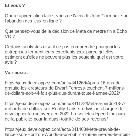
Et vous ?
Quelle appréciation faites-vous de l'avis de John Carmack sur
l'abandon des jeux en ligne ?
Que pensez-vous de la décision de Meta de mettre fin à Echo
VR ?
Certains analystes disent ne pas comprendre pourquoi les
entreprises ferment leurs excellents jeux parce qu'elles
estiment qu'elles ne peuvent plus les soutenir, quel est votre
avis ?
Voir aussi :
https://jeux.developpez.com/actu/341269/Apres-16-ans-de-
gratuite-les-createurs-de-Dwarf-Fortress-touchent-7-millions-
de-dollars-soit-44-fois-plus-que-durant-toute-l-annee-2022/
https://jeux.developpez.com/actu/341122/Meta-a-perdu-13-7-
milliards-de-dollars-sur-Reality-Labs-sa-division-chargee-de-
developper-le-metavers-en-2022-La-societe-depend-toujours-
de-la-publicite-pour-la-quasi-totalite-de-ses-revenus/
https://jeux.developpez.com/actu/341463/Meta-prevoit-de-
lancer-son-Horizon-Worlds-a-un-public-plus-jeune-des-le-mois-