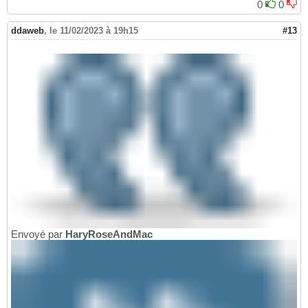
0
0
ddaweb
,
le 11/02/2023 à 19h15
#13
Envoyé par
HaryRoseAndMac