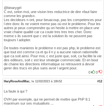
@binarygirl
C est, selon moi, une vision tres reductrice de dire «faut faire
comme les grands».
Les decideurs n ont, pour beuacoup, pas les competences pour
l etre donc ils ne voient meme pas où est le probleme. Pour les
autres je peux comprendre qu on hesite à mettre en place une
vraie chaine qualité car ca coute tres tres tres cher. Donc
meme s ils savent que c est la solution ils ne peuvent pas
toujours l adopter.
De toutes manieres le probleme n est pas php, le probleme est
que tout est comme ca et qu il n y a aucune raison rationnelle
que ca soit ainsi. Pour moi, c est juste que, soit, ca facilite la vie
des editeurs, soit c est leur strategie commerciale. Et en bout
de chaine les directions informatique se retrouvent à devoir
gerer des trucs en plus sans avoir l argent pour.
0
0
HaryRoseAndMac
,
le 11/02/2023 à 18h52
#12
La faute à qui ?
OVH par exemple, qui ne permet de mettre que PhP 8.1
maximum sur ses mutualisés ...