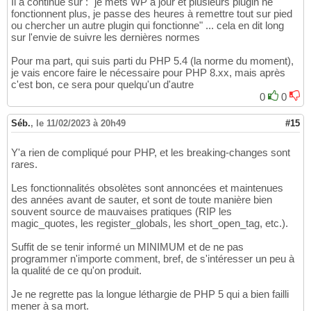
Il a continué sur : "je mets WP à jour et plusieurs plugin ne
fonctionnent plus, je passe des heures à remettre tout sur pied
ou chercher un autre plugin qui fonctionne" ... cela en dit long
sur l'envie de suivre les dernières normes
Pour ma part, qui suis parti du PHP 5.4 (la norme du moment),
je vais encore faire le nécessaire pour PHP 8.xx, mais après
c'est bon, ce sera pour quelqu'un d'autre
0
0
Séb.
,
le 11/02/2023 à 20h49
#15
Y'a rien de compliqué pour PHP, et les breaking-changes sont
rares.
Les fonctionnalités obsolètes sont annoncées et maintenues
des années avant de sauter, et sont de toute manière bien
souvent source de mauvaises pratiques (RIP les
magic_quotes, les register_globals, les short_open_tag, etc.).
Suffit de se tenir informé un MINIMUM et de ne pas
programmer n'importe comment, bref, de s'intéresser un peu à
la qualité de ce qu'on produit.
Je ne regrette pas la longue léthargie de PHP 5 qui a bien failli
mener à sa mort.