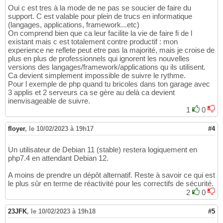
Oui c est tres à la mode de ne pas se soucier de faire du
support. C est valable pour plein de trucs en informatique
(langages, applications, framework...etc)
On comprend bien que ca leur facilite la vie de faire fi de l
existant mais c est totalement contre productif : mon
experience ne reflete peut etre pas la majorité, mais je croise de
plus en plus de professionnels qui ignorent les nouvelles
versions des langages/framework/applications qu ils utilisent.
Ca devient simplement impossible de suivre le rythme.
Pour l exemple de php quand tu bricoles dans ton garage avec
3 applis et 2 serveurs ca se gère au delà ca devient
inenvisageable de suivre.
1
0
floyer
,
le 10/02/2023 à 19h17
#4
Un utilisateur de Debian 11 (stable) restera logiquement en
php7.4 en attendant Debian 12.
A moins de prendre un dépôt alternatif. Reste à savoir ce qui est
le plus sûr en terme de réactivité pour les correctifs de sécurité.
2
0
23JFK
,
le 10/02/2023 à 19h18
#5