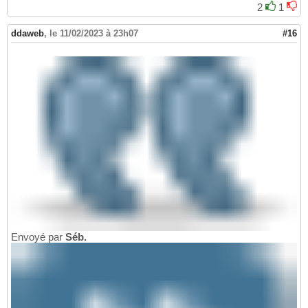
2
1
ddaweb
,
le 11/02/2023 à 23h07
#16
Envoyé par
Séb.