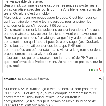
inenvisageable de suivre.
Ben on fait, comme les grands, on entretient ses systèmes et
on automatise avec des outils comme Ansible, et des suites de
tests. Ou alors c'est un hobby.
Mais oui, un upgrade peut casser le code. C'est bien pour ça
qu'il faut faire de la veille technologique, pour anticiper les
changements qui s'imposeront tôt ou tard.
Donc manifestement, les solutions qui sont vendues n'incluent
pas de maintenance, ou bien le client ne veut pas payer pour.
Pour se prémunir des "breaking changes" il y a des solutions de
containerisation qu'il faudrait peut-être envisager (ex: Docker).
Donc tout ça me fait penser que les apps PHP qui sont
commandées ont été pensées sans vision à long terme et donc
probablement sans analyse sérieuse.
Il faut aussi se poser la question de la maturité de PHP en tant
que plateforme de développement. Je ne prends pas parti sur le
sujet, mais...
1
0
smarties
,
le 11/02/2023 à 09h06
#9
Sur mon NAS ARMbian, ça a été une horreur pour passer de
PHP 7.x à 8.1 et dès que j'aurais compris comment installer
correctement OwnClound Infinite Scale (surtout la
configuration), je n'aurais plus besoin de NextCloud donc de
PHP (qui est lent) sur mon NAS.