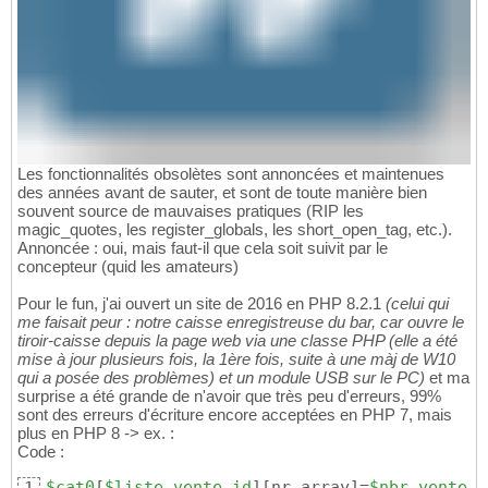
Les fonctionnalités obsolètes sont annoncées et maintenues
des années avant de sauter, et sont de toute manière bien
souvent source de mauvaises pratiques (RIP les
magic_quotes, les register_globals, les short_open_tag, etc.).
Annoncée : oui, mais faut-il que cela soit suivit par le
concepteur (quid les amateurs)
Pour le fun, j'ai ouvert un site de 2016 en PHP 8.2.1
(celui qui
me faisait peur : notre caisse enregistreuse du bar, car ouvre le
tiroir-caisse depuis la page web via une classe PHP (elle a été
mise à jour plusieurs fois, la 1ère fois, suite à une màj de W10
qui a posée des problèmes) et un module USB sur le PC)
et ma
surprise a été grande de n'avoir que très peu d'erreurs, 99%
sont des erreurs d'écriture encore acceptées en PHP 7, mais
plus en PHP 8 -> ex. :
Code :
$cat0
[
$liste_vente_id
]
[
nr_array
]
=
$nbr_vente_l