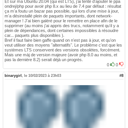
Et sur ma Ubuntu 20.04 (qui est LTS), j'ai tenté d'ajouter le ppa
ondrej/php pour avoir php 8.x au lieu de 7.4 par défaut : résultat
ça m'a foutu un bazar pas possible, qui lors d'une mise à jour,
m'a désinstallé plein de paquets importants, dont network-
manager ! J'ai bien galéré pour le remettre en place afin de le
supprimer (au moins j'ai appris des trucs, notamment qu'il y a
plein de dépendances, dont certaines impossibles à résoudre
car... paquets plus disponibles ).
Bref il faut faire bien gaffe quand on n'est pas à jour, et qu'on
veut utiliser des moyens "alternatifs". Le problème c'est que les
systèmes LTS conservent des versions obsolètes, forcément.
Mais une màj de version majeure (avoir php 8.0 au moins, et
pas la dernière 8.2) serait déjà un progrès.
0
0
binarygirl
,
le 10/02/2023 à 23h03
#8