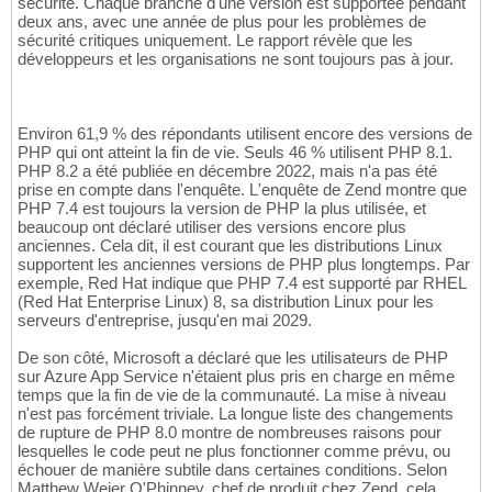
sécurité. Chaque branche d'une version est supportée pendant
deux ans, avec une année de plus pour les problèmes de
sécurité critiques uniquement. Le rapport révèle que les
développeurs et les organisations ne sont toujours pas à jour.
Environ 61,9 % des répondants utilisent encore des versions de
PHP qui ont atteint la fin de vie. Seuls 46 % utilisent PHP 8.1.
PHP 8.2 a été publiée en décembre 2022, mais n'a pas été
prise en compte dans l'enquête. L'enquête de Zend montre que
PHP 7.4 est toujours la version de PHP la plus utilisée, et
beaucoup ont déclaré utiliser des versions encore plus
anciennes. Cela dit, il est courant que les distributions Linux
supportent les anciennes versions de PHP plus longtemps. Par
exemple, Red Hat indique que PHP 7.4 est supporté par RHEL
(Red Hat Enterprise Linux) 8, sa distribution Linux pour les
serveurs d'entreprise, jusqu'en mai 2029.
De son côté, Microsoft a déclaré que les utilisateurs de PHP
sur Azure App Service n'étaient plus pris en charge en même
temps que la fin de vie de la communauté. La mise à niveau
n'est pas forcément triviale. La longue liste des changements
de rupture de PHP 8.0 montre de nombreuses raisons pour
lesquelles le code peut ne plus fonctionner comme prévu, ou
échouer de manière subtile dans certaines conditions. Selon
Matthew Weier O'Phinney, chef de produit chez Zend, cela