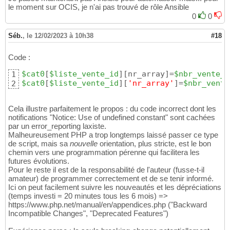
le moment sur OCIS, je n'ai pas trouvé de rôle Ansible
0
0
Séb.
,
le 12/02/2023 à 10h38
#18
Code :
$cat0
[
$liste_vente_id
]
[
nr_array
]
=
$nbr_vente_l
1
$cat0
[
$liste_vente_id
]
[
'nr_array'
]
=
$nbr_vente
2
Cela illustre parfaitement le propos : du code incorrect dont les
notifications "Notice: Use of undefined constant" sont cachées
par un error_reporting laxiste.
Malheureusement PHP a trop longtemps laissé passer ce type
de script, mais sa
nouvelle
orientation, plus stricte, est le bon
chemin vers une programmation pérenne qui facilitera les
futures évolutions.
Pour le reste il est de la responsabilité de l'auteur (fusse-t-il
amateur) de programmer correctement et de se tenir informé.
Ici on peut facilement suivre les nouveautés et les dépréciations
(temps investi = 20 minutes tous les 6 mois) =>
https://www.php.net/manual/en/appendices.php ("Backward
Incompatible Changes", "Deprecated Features")