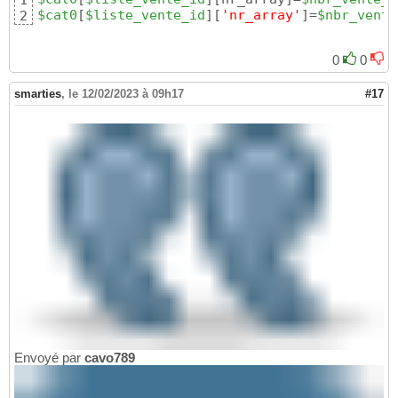
1
$cat0
[
$liste_vente_id
]
[
'nr_array'
]
=
$nbr_vente
2
0
0
smarties
,
le 12/02/2023 à 09h17
#17
Envoyé par
cavo789