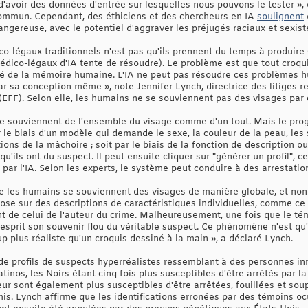
 d'avoir des données d'entrée sur lesquelles nous pouvons le tester »
ommun. Cependant, des éthiciens et des chercheurs en IA
soulignent
dangereuse, avec le potentiel d'aggraver les préjugés raciaux et sexist
o-légaux traditionnels n'est pas qu'ils prennent du temps à produire 
dico-légaux d'IA tente de résoudre). Le problème est que tout croqu
ité de la mémoire humaine. L'IA ne peut pas résoudre ces problèmes 
 sa conception même », note Jennifer Lynch, directrice des litiges rel
 (EFF). Selon elle, les humains ne se souviennent pas des visages par 
e souviennent de l'ensemble du visage comme d'un tout. Mais le pr
 le biais d'un modèle qui demande le sexe, la couleur de la peau, les so
ions de la mâchoire ; soit par le biais de la fonction de description ou
u'ils ont du suspect. Il peut ensuite cliquer sur "générer un profil", 
 par l'IA. Selon les experts, le système peut conduire à des arrestation
 les humains se souviennent des visages de manière globale, et non c
ose sur des descriptions de caractéristiques individuelles, comme ce 
de celui de l'auteur du crime. Malheureusement, une fois que le témoi
esprit son souvenir flou du véritable suspect. Ce phénomène n'est q
p plus réaliste qu'un croquis dessiné à la main », a déclaré Lynch.
 de profils de suspects hyperréalistes ressemblant à des personnes in
atinos, les Noirs étant cinq fois plus susceptibles d'être arrêtés par 
ur sont également plus susceptibles d'être arrêtées, fouillées et s
is. Lynch affirme que les identifications erronées par des témoins oc