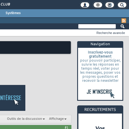
CLUB
Systèmes
Recherche avancée
Navigation
Inscrivez-vous
gratuitement
pour pouvoir participer,
suivre les réponses en
temps réel, voter pour
les messages, poser vos
propres questions et
recevoir la newsletter
Outils de la discussion
Affichage
#1