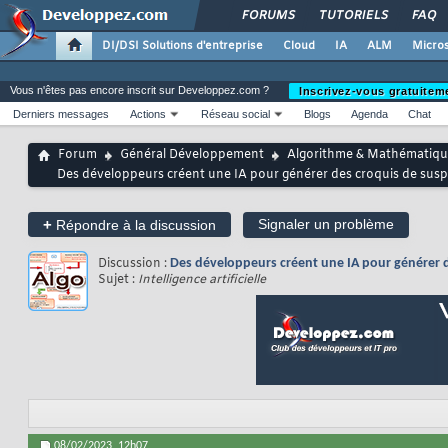
FORUMS
TUTORIELS
FAQ
DI/DSI Solutions d'entreprise
Cloud
IA
ALM
Micros
Vous n'êtes pas encore inscrit sur Developpez.com ?
Inscrivez-vous gratuitem
Derniers messages
Actions
Réseau social
Blogs
Agenda
Chat
Forum
Général Développement
Algorithme & Mathématiqu
Des développeurs créent une IA pour générer des croquis de suspec
+
Signaler un problème
Répondre à la discussion
Discussion :
Des développeurs créent une IA pour générer de
Sujet :
Intelligence artificielle
08/02/2023,
12h07