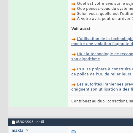
Quel est votre avis sur le suj
Que pensez-vous du système 
Selon vous, quelle est l'utili
À votre avis, peut-on arriver
Voir aussi
L'utilisation de la technolog
montré une violation flagrante 
UK : la technologie de reconn
son algorithme
L'UE se prépare à construire
de police de l'UE de relier leu
Les autorités iraniennes prévo
craignent son utilisation à des 
Contribuez au club : corrections, sug
08/02/2023,
14h18
maxtal