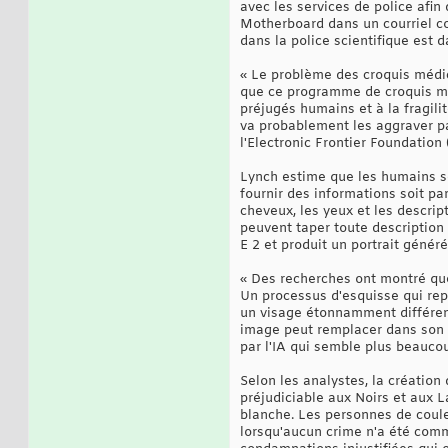
avec les services de police afin
Motherboard dans un courriel c
dans la police scientifique est 
« Le problème des croquis médic
que ce programme de croquis mé
préjugés humains et à la fragil
va probablement les aggraver par
l'Electronic Frontier Foundation
Lynch estime que les humains s
fournir des informations soit par
cheveux, les yeux et les descript
peuvent taper toute description q
E 2 et produit un portrait généré
« Des recherches ont montré que
Un processus d'esquisse qui rep
un visage étonnamment différent 
image peut remplacer dans son 
par l'IA qui semble plus beaucou
Selon les analystes, la création
préjudiciable aux Noirs et aux L
blanche. Les personnes de coule
lorsqu'aucun crime n'a été comm