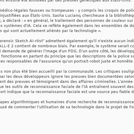
ont ensuite été annulées par des preuves génétiques aux États-Unis.
médico-légales fausses ou trompeuses - y compris les croquis de polic
njustifiées aux États-Unis. Sasha Luciano, chercheuse à la bibliothè
 a déclaré : « en général, le traitement des personnes de couleur sur I
es systèmes d'IA. Cela se reflète également dans les ensembles de don
 qui sont actuellement aliénés par la technologie ».
Forensic Sketch AI-rtist" admettent également qu'il n'existe aucun in
ALL-E 2 contient de nombreux biais. Par exemple, le système serait c
 demande de générer l'image d'un PDG. D'un autre côté, les développe
fonctionne en partant du principe que les descriptions de la police s
les responsables de l'assurance qu'un portrait-robot juste et honnête 
s non plus été bien accueilli par la communauté. Les critiques soulig
 par les deux développeurs ignore les preuves bien documentées selon
ent des preuves et témoignent dans des affaires criminelles. L'année
e les outils de reconnaissance faciale de l'IA entraînent souvent des 
ort indique que la reconnaissance faciale est une source peu fiable d
tapes algorithmiques et humaines d'une recherche de reconnaissance
fusé de commenter l'utilisation de sa technologie dans le projet de F