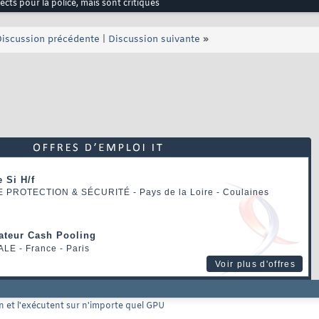
ts pour la police, mais sont critiqués
iscussion précédente
|
Discussion suivante
»
 Si H/f
E PROTECTION & SÉCURITÉ
- Pays de la Loire - Coulaines
rateur Cash Pooling
ALE
- France - Paris
Voir plus d'offres
n et l'exécutent sur n'importe quel GPU