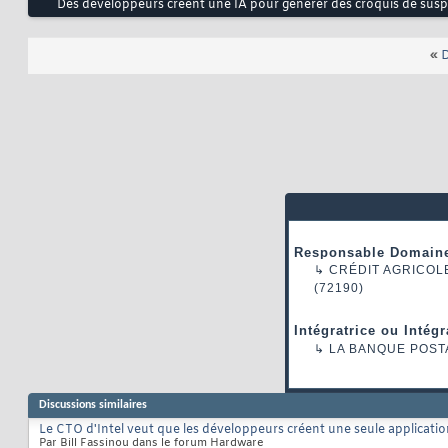
Des développeurs créent une IA pour générer des croquis de suspec
«
D
Responsable Domaine
↳
CRÉDIT AGRICOL
(72190)
Intégratrice ou Intég
↳
LA BANQUE POST
Discussions similaires
Le CTO d'Intel veut que les développeurs créent une seule applicatio
Par Bill Fassinou dans le forum Hardware