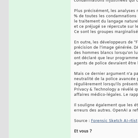
condamnations injustifiées qui 
Plus précisément, les analyses 
% de toutes les condamnations i
le traitement du langage naturel,
et ce préjugé se répercute sur l
Ce sont les groupes marginalisés
En outre, les développeurs de "
précision de l'image générée. D
des hommes blancs lorsqu'on lui
ont déclaré que leur programme 
agents de police devraient être 
Mais ce dernier argument n'a pa
neutralité de la police avancée
régulièrement lorsqu'ils présent
Privacy & Technology a révélé qu
affaires médico-légales. Le rapp
Il souligne également que les é
erreurs des autres. OpenAI a re
Source :
Forensic Sketch AI-rtist
Et vous ?