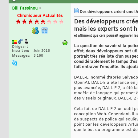
Bill Fassinou
Des développeurs créent une IA 
Chroniqueur Actualités
Des développeurs créen
mais les experts sont h
et affirment que cela pourrait aggraver les
La question de savoir si la polic
Dirigeant
Inscrit en
Juin 2016
effet, deux développeurs ont ut
Messages
3 160
portrait très réaliste d'un suspe
considérablement le temps d'esq
fait entraver l'enquête. Ils ajou
DALL-E, nommé d'après Salvador
OpenAI. DALL-E a été lancé en ja
plus avancée, DALL-E 2, a été la
modèle de langage qui permet à 
des visuels originaux. DALL-E 2 
Cela fait de DALL-E 2 un outil p
conception Web. Cependant, il 
de suspects de police qui soulè
point par les développeurs Artu
que le but du programme est de 