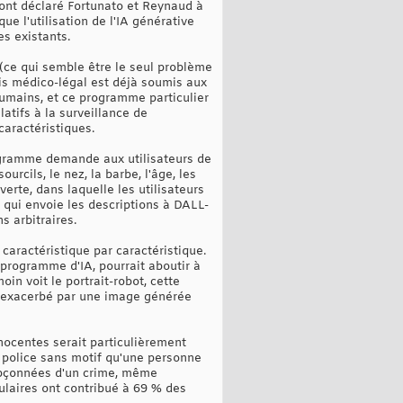
, ont déclaré Fortunato et Reynaud à
que l'utilisation de l'IA générative
es existants.
(ce qui semble être le seul problème
is médico-légal est déjà soumis aux
humains, et ce programme particulier
atifs à la surveillance de
caractéristiques.
ogramme demande aux utilisateurs de
urcils, le nez, la barbe, l'âge, les
verte, dans laquelle les utilisateurs
ce qui envoie les descriptions à DALL-
s arbitraires.
aractéristique par caractéristique.
programme d'IA, pourrait aboutir à
n voit le portrait-robot, cette
u'exacerbé par une image générée
nocentes serait particulièrement
la police sans motif qu'une personne
oupçonnées d'un crime, même
ulaires ont contribué à 69 % des