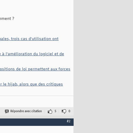
omment ?
es, trois cas d'utilisation ont
 à l'amélioration du logiciel et de
ositions de loi permettent aux forces
r le hijab, alors que des critiques
Répondre avec citation
5
0
#2