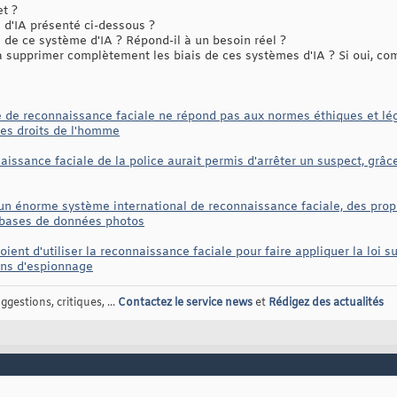
et ?
d'IA présenté ci-dessous ?
té de ce système d'IA ? Répond-il à un besoin réel ?
 à supprimer complètement les biais de ces systèmes d'IA ? Si oui, c
ie de reconnaissance faciale ne répond pas aux normes éthiques et légal
des droits de l'homme
aissance faciale de la police aurait permis d'arrêter un suspect, grâce
 un énorme système international de reconnaissance faciale, des prop
rs bases de données photos
ient d'utiliser la reconnaissance faciale pour faire appliquer la loi su
fins d'espionnage
gestions, critiques, ...
Contactez le service news
et
Rédigez des actualités