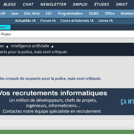
BLOGS
CHAT
NEWSLETTER
EMPLOI
ÉTUDES
DROIT
oft
Java
Dév. Web
EDI
Programmation
SGBD
Office
Mobiles
Actualités IA
Forum IA
Cours et tutoriels IA
Livres IA
ent !
Règles
es
Intelligence artificielle
ts pour la police, mais sont critiqués
s croquis de suspects pour la police, mais sont critiqués