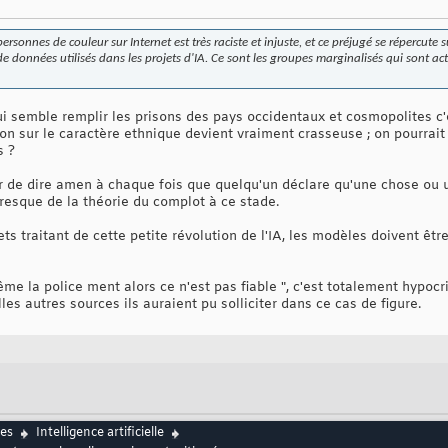
ersonnes de couleur sur Internet est très raciste et injuste, et ce préjugé se répercute s
 données utilisés dans les projets d'IA. Ce sont les groupes marginalisés qui sont ac
ui semble remplir les prisons des pays occidentaux et cosmopolites c'
n sur le caractère ethnique devient vraiment crasseuse ; on pourrait 
s ?
ter de dire amen à chaque fois que quelqu'un déclare qu'une chose ou 
resque de la théorie du complot à ce stade.
s traitant de cette petite révolution de l'IA, les modèles doivent être
ême la police ment alors ce n'est pas fiable ", c'est totalement hypocr
es autres sources ils auraient pu solliciter dans ce cas de figure.
es
Intelligence artificielle