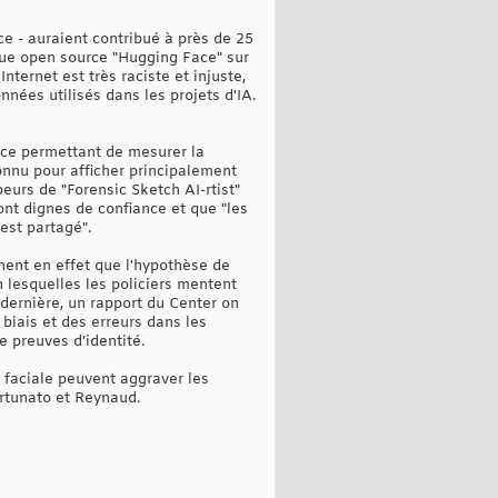
e - auraient contribué à près de 25
que open source "Hugging Face" sur
nternet est très raciste et injuste,
nées utilisés dans les projets d'IA.
dice permettant de mesurer la
onnu pour afficher principalement
urs de "Forensic Sketch AI-rtist"
ont dignes de confiance et que "les
est partagé".
nent en effet que l'hypothèse de
 lesquelles les policiers mentent
 dernière, un rapport du Center on
biais et des erreurs dans les
e preuves d'identité.
 faciale peuvent aggraver les
ortunato et Reynaud.