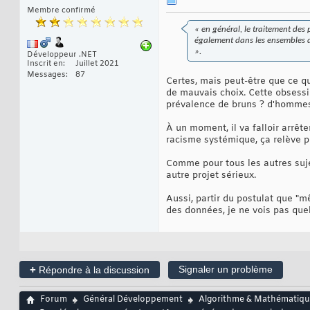
Membre confirmé
« en général, le traitement des p
également dans les ensembles de
».
Développeur .NET
Inscrit en
Juillet 2021
Messages
87
Certes, mais peut-être que ce q
de mauvais choix. Cette obsessio
prévalence de bruns ? d'homme
À un moment, il va falloir arrê
racisme systémique, ça relève p
Comme pour tous les autres sujet
autre projet sérieux.
Aussi, partir du postulat que "m
des données, je ne vois pas quell
+
Signaler un problème
Répondre à la discussion
Forum
Général Développement
Algorithme & Mathématiqu