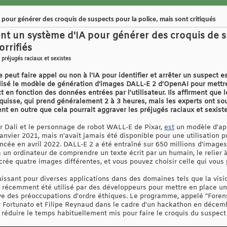
pour générer des croquis de suspects pour la police, mais sont critiqués
t un système d'IA pour générer des croquis de su
orrifiés
 préjugés raciaux et sexistes
e peut faire appel ou non à l'IA pour identifier et arrêter un suspect 
ilisé le modèle de génération d'images DALL-E 2 d'OpenAI pour mett
ct en fonction des données entrées par l'utilisateur. Ils affirment que
uisse, qui prend généralement 2 à 3 heures, mais les experts ont sou
tent en outre que cela pourrait aggraver les préjugés raciaux et sexist
 Dali et le personnage de robot WALL-E de Pixar,
est
un modèle d'ap
nvier 2021, mais n'avait jamais été disponible pour une utilisation p
ncée en avril 2022. DALL-E 2 a été entraîné sur 650 millions d'image
un ordinateur de comprendre un texte écrit par un humain, le relier à
crée quatre images différentes, et vous pouvez choisir celle qui vous p
uissant pour diverses applications dans des domaines tels que la visio
a récemment été utilisé par des développeurs pour mettre en place u
ve des préoccupations d'ordre éthiques. Le programme, appelé "Forensi
r Fortunato et Filipe Reynaud dans le cadre d'un hackathon en décem
réduire le temps habituellement mis pour faire le croquis du suspect 