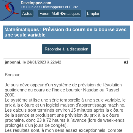
Developpez.com
Le Club des Développeurs et IT Pro
Actus
Forum Math�matiques
Emploi
Mathématiques
:
Prévision du cours de la bourse avec
une seule variable
Répondre à la discussion
jmbonni
,
le 24/01/2023 à 22h42
#1
Bonjour,
Je suis développeur d'un système de prévision de l'évolution
quotidienne du cours de l'indice boursier Nasdaq ou Russel
2000.
Le système utilise une série temporelle à une seule variable, le
prix à la clôture et un logiciel maison d'apprentissage machine.
Les calculs sont terminés environ 15 minutes après la clôture
de la séance et produisent une prévision du prix à la clôture
prochaine, donc 23 à 72 heures à l'avance (lors de week-ends
prolongés d'un jours de congés).
Les résultats sont, à mon sens assez exceptionnels, compte