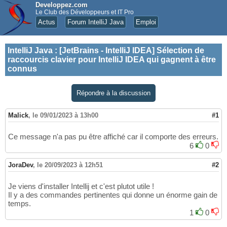
Developpez.com
Le Club des Développeurs et IT Pro
Actus
Forum IntelliJ Java
Emploi
IntelliJ Java
:
[JetBrains - IntelliJ IDEA] Sélection de
raccourcis clavier pour IntelliJ IDEA qui gagnent à être
connus
Répondre à la discussion
Malick
,
le 09/01/2023 à 13h00
#1
Ce message n'a pas pu être affiché car il comporte des erreurs.
6
0
JoraDev
,
le 20/09/2023 à 12h51
#2
Je viens d'installer Intellij et c'est plutot utile !
Il y a des commandes pertinentes qui donne un énorme gain de
temps.
1
0