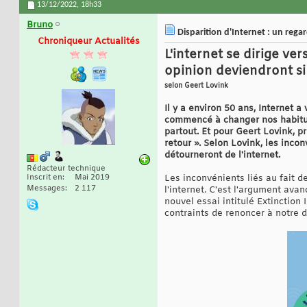
13/12/2022,
18h33
Bruno
Disparition d'Internet : un rega
Chroniqueur Actualités
L'internet se dirige ve
opinion deviendront si
selon Geert Lovink
Il y a environ 50 ans, Internet 
commencé à changer nos habitud
partout. Et pour Geert Lovink, p
retour ». Selon Lovink, les inco
détourneront de l'internet.
Rédacteur technique
Inscrit en
Mai 2019
Les inconvénients liés au fait d
Messages
2 117
l'internet. C'est l'argument av
nouvel essai intitulé Extinction
contraints de renoncer à notre 