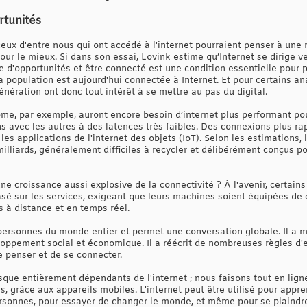
rtunités
ceux d'entre nous qui ont accédé à l'internet pourraient penser à une 
ur le mieux. Si dans son essai, Lovink estime qu’Internet se dirige ve
 d'opportunités et être connecté est une condition essentielle pour 
a population est aujourd'hui connectée à Internet. Et pour certains a
génération ont donc tout intérêt à se mettre au pas du digital.
me, par exemple, auront encore besoin d’internet plus performant pour
 avec les autres à des latences très faibles. Des connexions plus ra
les applications de l'internet des objets (IoT). Selon les estimations
illiards, généralement difficiles à recycler et délibérément conçus 
ne croissance aussi explosive de la connectivité ? À l'avenir, certain
 sur les services, exigeant que leurs machines soient équipées de c
s à distance et en temps réel.
s personnes du monde entier et permet une conversation globale. Il a m
oppement social et économique. Il a réécrit de nombreuses règles d'e
 penser et de se connecter.
que entièrement dépendants de l'internet ; nous faisons tout en lig
, grâce aux appareils mobiles. L'internet peut être utilisé pour apprend
rsonnes, pour essayer de changer le monde, et même pour se plaindr