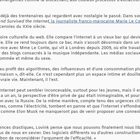
 émergentes comme la blockchain, aux coûteux processus d'extraction
 a déjà des trentenaires qui regardent avec nostalgie le passé. Dans son
nd Survived the Internet
,
la journaliste franco-marocaine Marie Le Con
ennies du XXIe siècle.
toire culturelle du web. Elle compare l'internet à un vieux bar qui dev
. Elle se rend toujours dans ce bar, mais s'assoit désormais dans un 
ence avec Mme Le Conte, qui vit à Londres depuis 2009, où elle travai
r des blogs consacrés à la musique indépendante. Les médias sociau
enommée et même du sexe.
 au profit des algorithmes, des influenceurs et d'une consommation p
 maison », dit-elle. Ce n'est cependant plus un espace intime et douill
 vraie vie. Maintenant, il l'est.
Internet peut sembler inconcevable, surtout pour les jeunes, mais il
 y a un an, la perspective d'être privé de gaz était inimaginable, et pou
ion avec la Russie. De la même manière, compte tenu des urgences cli
res, comme l'électricité, tombent en panne et que l'internet s'effond
 comme Elon Musk ne manqueront pas de venir proposer une connexion 
ces drastiques, Lovink pense que nous pouvons finalement nous libére
us de nous en sevrer. Des logiciels différents ou d'autres constructio
bon de reconsidérer l'argument de l'efficacité. »