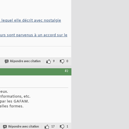
 lequel elle décrit avec nostalgie
eurs sont parvenus à un accord sur le
Répondre avec citation
9
0
#2
 eux.
nformations, etc.
é par les GAFAM.
elles formes.
Répondre avec citation
17
1