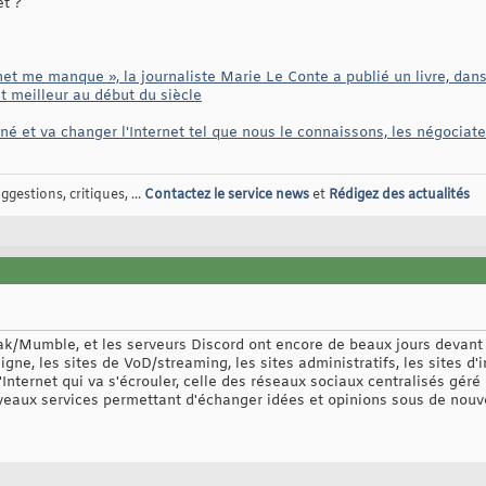
et ?
rnet me manque », la journaliste Marie Le Conte a publié un livre, dans
 meilleur au début du siècle
iné et va changer l'Internet tel que nous le connaissons, les négociat
gestions, critiques, ...
Contactez le service news
et
Rédigez des actualités
k/Mumble, et les serveurs Discord ont encore de beaux jours devant
ne, les sites de VoD/streaming, les sites administratifs, les sites d'i
d'Internet qui va s'écrouler, celle des réseaux sociaux centralisés gér
veaux services permettant d'échanger idées et opinions sous de nouv