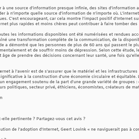
 à une source d'information presque infinie, des sites d'information a
r à n'importe quelle source d'information de n'importe où. L'internet
ques. C'est encourageant, car cela montre l'impact positif d'Internet su
rnet plus rapides et moins chères peut contribuer à faire tomber des 
utes les informations disponibles ont été numérisées et rendues acce
îné une transformation complète de la communication, de la disponib
tude a démontré que les personnes de plus de 60 ans qui passent le pl
s mentalement et de souffrir moins de dépression. Selon cette étude, 
 âge de prendre des décisions concernant leur santé, une fois qu'el
ternet à l'avenir est de s'assurer que le matériel et les infrastructure
gnificative à la construction d'une économie circulaire et équitable. 
 un engagement soutenu de la part d'une grande variété de groupes : 
eurs politiques, secteur privé, éthiciens, économistes, créateurs de ma
am
-elle pertinente ? Partagez-vous cet avis ?
tion de l'adoption d'Internet, Geert Lovink « ne naviguerait pas à co