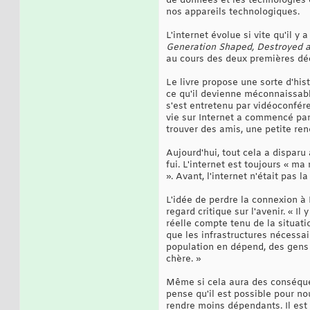
de données et les technologies
nos appareils technologiques.
L'internet évolue si vite qu'il y
Generation Shaped, Destroyed a
au cours des deux premières déc
Le livre propose une sorte d'his
ce qu'il devienne méconnaissable
s'est entretenu par vidéoconfér
vie sur Internet a commencé pa
trouver des amis, une petite r
Aujourd'hui, tout cela a disparu
fui. L'internet est toujours « ma
». Avant, l'internet n'était pas la
L'idée de perdre la connexion à 
regard critique sur l'avenir. « Il
réelle compte tenu de la situat
que les infrastructures nécessai
population en dépend, des gens
chère. »
Même si cela aura des conséquen
pense qu'il est possible pour no
rendre moins dépendants. Il est 