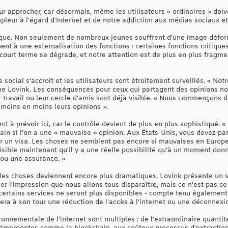
ur approcher, car désormais, même les utilisateurs « ordinaires » doiv
eur à l'égard d'Internet et de notre addiction aux médias sociaux et
gique. Non seulement de nombreux jeunes souffrent d'une image défo
nt à une externalisation des fonctions : certaines fonctions critique
court terme se dégrade, et notre attention est de plus en plus fragme
social s'accroît et les utilisateurs sont étroitement surveillés. « Not
irme Lovink. Les conséquences pour ceux qui partagent des opinions no
travail ou leur cercle d'amis sont déjà visible. « Nous commençons dé
 moins en moins leurs opinions ».
à prévoir ici, car le contrôle devient de plus en plus sophistiqué. « E
in si l'on a une « mauvaise » opinion. Aux États-Unis, vous devez pa
 un visa. Les choses ne semblent pas encore si mauvaises en Europe 
visible maintenant qu'il y a une réelle possibilité qu'à un moment don
 ou une assurance. »
, les choses deviennent encore plus dramatiques. Lovink présente un sc
ner l'impression que nous allons tous disparaître, mais ce n'est pas ce 
ertains services ne seront plus disponibles - compte tenu également 
nera à son tour une réduction de l'accès à l'internet ou une déconnexio
ronnementale de l'internet sont multiples : de l'extraordinaire quantit