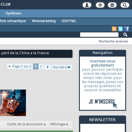
CLUB
Systèmes
Web sémantique
Webmarketing
(X)HTML
Recherche avancée
Navigation
péril de la Chine a la France
Inscrivez-vous
gratuitement
Page 1 sur 2
1
2
Dernière
pour pouvoir participer,
suivre les réponses en
temps réel, voter pour
les messages, poser vos
propres questions et
recevoir la newsletter
Outils de la discussion
Affichage