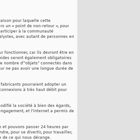
raison pour laquelle cette
rs un « point de non-retour », pour
participer à la communauté
nalystes, avec autant de personnes en
 fonctionner, car ils devront être en
pides seront également obligatoires
, le nombre d'"objets" connectés dans
pour ne pas avoir une longue durée de
s fabricants pourraient adopter un
onnexions à très haut débit pour
odifié la société à bien des égards,
ngagement, et l'internet a permis de
ne et pouvons passer 24 heures par
re, pour se divertir, pour travailler,
e de ce qui nous dérange.