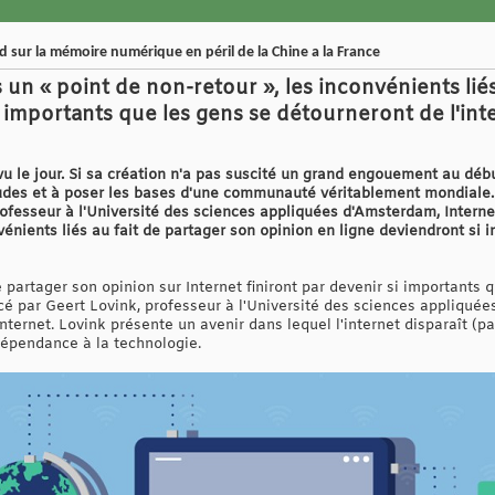
rd sur la mémoire numérique en péril de la Chine a la France
rs un « point de non-retour », les inconvénients lié
 importants que les gens se détourneront de l'int
a vu le jour. Si sa création n'a pas suscité un grand engouement au débu
es et à poser les bases d'une communauté véritablement mondiale. A
rofesseur à l'Université des sciences appliquées d'Amsterdam, Internet
nvénients liés au fait de partager son opinion en ligne deviendront si
e partager son opinion sur Internet finiront par devenir si importants
ancé par Geert Lovink, professeur à l'Université des sciences appliq
 Internet. Lovink présente un avenir dans lequel l'internet disparaît 
dépendance à la technologie.