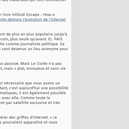
 des matériaux qui font fonctionner
 livre intitulé Escape :
How a
te déplore l'évolution de l'internet
ient de plus en plus populaire jusqu'à
coin, plus seule qu'avant. EL PAÍS
lle comme journaliste politique. Sa
x sont devenus un lieu anonyme pour
lus passive. Mais Le Conte n'a pas
et, mais « plat, ennuyeux et sans vie
 est nécessaire que nous ayons un
rtant, c'est aujourd'hui une possibilité
matiques, il est également possible
re avec elle. Comme toute la
par satellite exclusive et très
r des griffes d'Internet. « Je
ns pourraient apparaître et nous