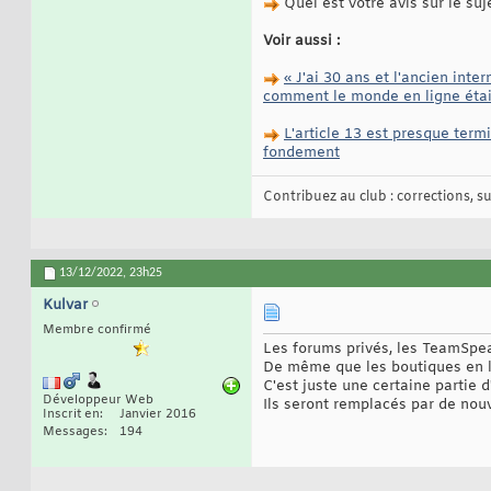
Quel est votre avis sur le suj
Voir aussi :
« J'ai 30 ans et l'ancien inte
comment le monde en ligne était
L'article 13 est presque term
fondement
Contribuez au club : corrections, sug
13/12/2022,
23h25
Kulvar
Membre confirmé
Les forums privés, les TeamSpea
De même que les boutiques en lig
C'est juste une certaine partie 
Développeur Web
Ils seront remplacés par de nou
Inscrit en
Janvier 2016
Messages
194