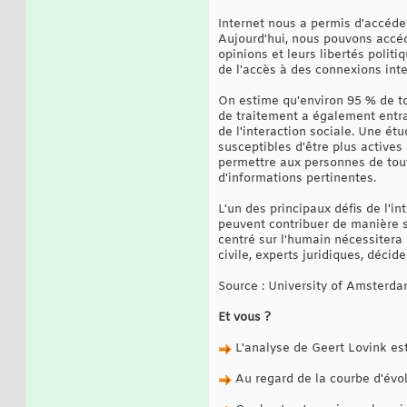
Internet nous a permis d'accéder
Aujourd'hui, nous pouvons accéde
opinions et leurs libertés politi
de l'accès à des connexions inte
On estime qu'environ 95 % de to
de traitement a également entra
de l'interaction sociale. Une é
susceptibles d'être plus active
permettre aux personnes de tout
d'informations pertinentes.
L'un des principaux défis de l'in
peuvent contribuer de manière si
centré sur l'humain nécessitera
civile, experts juridiques, décid
Source : University of Amsterd
Et vous ?
L'analyse de Geert Lovink est
Au regard de la courbe d'évolu