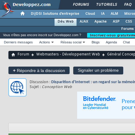
FORUMS
TUTORIELS
FAQ
DI/DSI Solutions d'entreprise
Cloud
IA
ALM
Micros
Dév. Web
AJAX
Apache
ASP
CSS
Forums
Vous n'êtes pas encore inscrit sur Developpez.com ?
Inscrivez-vous gratuitem
Derniers messages
Actions
Réseau social
Blogs
Agenda
Chat
Forum
Webmasters - Développement Web
Général Conce
+
Signaler un problème
Répondre à la discussion
Discussion :
Disparition d'Internet : un regard sur la mémoi
Sujet :
Conception Web