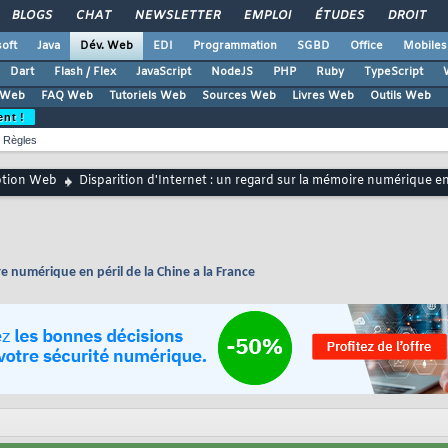
BLOGS
CHAT
NEWSLETTER
EMPLOI
ÉTUDES
DROIT
oft
Java
Dév. Web
EDI
Programmation
SGBD
Office
Mobiles
Dart
Flash / Flex
JavaScript
NodeJS
PHP
Ruby
TypeScript
 Web
FAQ Web
Tutoriels Web
Sources Web
Livres Web
Outils Web
ent !
Règles
ption Web
Disparition d'Internet : un regard sur la mémoire numérique en 
re numérique en péril de la Chine a la France