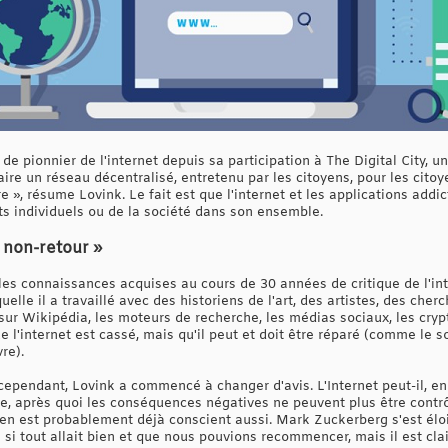
e pionnier de l'internet depuis sa participation à The Digital City, un
ire un réseau décentralisé, entretenu par les citoyens, pour les cito
e », résume Lovink. Le fait est que l'internet et les applications addi
ts individuels ou de la société dans son ensemble.
e non-retour »
les connaissances acquises au cours de 30 années de critique de l'int
elle il a travaillé avec des historiens de l'art, des artistes, des cher
 sur Wikipédia, les moteurs de recherche, les médias sociaux, les cr
que l'internet est cassé, mais qu'il peut et doit être réparé (comme le
re).
ependant, Lovink a commencé à changer d'avis. L'Internet peut-il, en fa
e, après quoi les conséquences négatives ne peuvent plus être contrôl
h en est probablement déjà conscient aussi. Mark Zuckerberg s'est él
i tout allait bien et que nous pouvions recommencer, mais il est clai