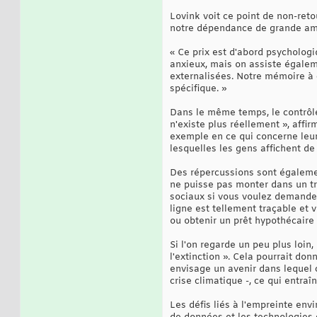
Lovink voit ce point de non-reto
notre dépendance de grande ampl
« Ce prix est d'abord psycholo
anxieux, mais on assiste égaleme
externalisées. Notre mémoire à 
spécifique. »
Dans le même temps, le contrôle 
n'existe plus réellement », aff
exemple en ce qui concerne leur 
lesquelles les gens affichent de
Des répercussions sont également 
ne puisse pas monter dans un tra
sociaux si vous voulez demander
ligne est tellement traçable et 
ou obtenir un prêt hypothécaire
Si l'on regarde un peu plus loin
l'extinction ». Cela pourrait don
envisage un avenir dans lequel c
crise climatique -, ce qui entraî
Les défis liés à l'empreinte envi