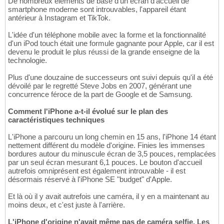
De nombreux éléments de base d'un écran d'accueil de
smartphone moderne sont introuvables, l'appareil étant
antérieur à Instagram et TikTok.
L'idée d'un téléphone mobile avec la forme et la fonctionnalité
d'un iPod touch était une formule gagnante pour Apple, car il est
devenu le produit le plus réussi de la grande enseigne de la
technologie.
Plus d'une douzaine de successeurs ont suivi depuis qu'il a été
dévoilé par le regretté Steve Jobs en 2007, générant une
concurrence féroce de la part de Google et de Samsung.
Comment l'iPhone a-t-il évolué sur le plan des
caractéristiques techniques
L'iPhone a parcouru un long chemin en 15 ans, l'iPhone 14 étant
nettement différent du modèle d'origine. Finies les immenses
bordures autour du minuscule écran de 3,5 pouces, remplacées
par un seul écran mesurant 6,1 pouces. Le bouton d'accueil
autrefois omniprésent est également introuvable - il est
désormais réservé à l'iPhone SE "budget" d'Apple.
Et là où il y avait autrefois une caméra, il y en a maintenant au
moins deux, et c'est juste à l'arrière.
L'iPhone d'origine n'avait même pas de caméra selfie. Les