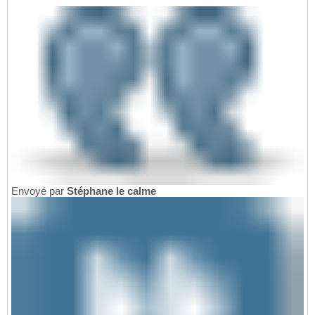
Envoyé par
Stéphane le calme