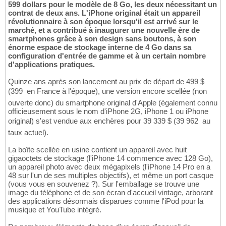
599 dollars pour le modèle de 8 Go, les deux nécessitant un
contrat de deux ans. L'iPhone original était un appareil
révolutionnaire à son époque lorsqu'il est arrivé sur le
marché, et a contribué à inaugurer une nouvelle ère de
smartphones grâce à son design sans boutons, à son
énorme espace de stockage interne de 4 Go dans sa
configuration d'entrée de gamme et à un certain nombre
d'applications pratiques.
Quinze ans après son lancement au prix de départ de 499 $
(399  en France à l'époque), une version encore scellée (non
ouverte donc) du smartphone original d'Apple (également connu
officieusement sous le nom d'iPhone 2G, iPhone 1 ou iPhone
original) s'est vendue aux enchères pour 39 339 $ (39 962  au
taux actuel).
La boîte scellée en usine contient un appareil avec huit
gigaoctets de stockage (l'iPhone 14 commence avec 128 Go),
un appareil photo avec deux mégapixels (l'iPhone 14 Pro en a
48 sur l'un de ses multiples objectifs), et même un port casque
(vous vous en souvenez ?). Sur l'emballage se trouve une
image du téléphone et de son écran d'accueil vintage, arborant
des applications désormais disparues comme l'iPod pour la
musique et YouTube intégré.