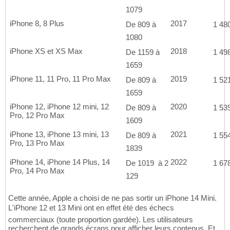
1079
iPhone 8, 8 Plus
2017
De 809 à
1 480
1080
iPhone XS et XS Max
2018
De 1159 à
1 498
1659
iPhone 11, 11 Pro, 11 Pro Max
2019
De 809 à
1 521
1659
iPhone 12, iPhone 12 mini, 12
2020
De 809 à
1 539
Pro, 12 Pro Max
1609
iPhone 13, iPhone 13 mini, 13
2021
De 809 à
1 554
Pro, 13 Pro Max
1839
iPhone 14, iPhone 14 Plus, 14
2022
De 1019  à 2
1 678
Pro, 14 Pro Max
129 
Cette année, Apple a choisi de ne pas sortir un iPhone 14 Mini.
L'iPhone 12 et 13 Mini ont en effet été des échecs
commerciaux (toute proportion gardée). Les utilisateurs
recherchent de grands écrans pour afficher leurs contenus. Et