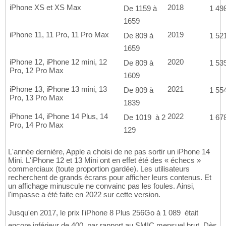
iPhone XS et XS Max
2018
De 1159 à
1 498
1659
iPhone 11, 11 Pro, 11 Pro Max
2019
De 809 à
1 521
1659
iPhone 12, iPhone 12 mini, 12
2020
De 809 à
1 539
Pro, 12 Pro Max
1609
iPhone 13, iPhone 13 mini, 13
2021
De 809 à
1 554
Pro, 13 Pro Max
1839
iPhone 14, iPhone 14 Plus, 14
2022
De 1019  à 2
1 678
Pro, 14 Pro Max
129 
L'année dernière, Apple a choisi de ne pas sortir un iPhone 14
Mini. L'iPhone 12 et 13 Mini ont en effet été des « échecs »
commerciaux (toute proportion gardée). Les utilisateurs
recherchent de grands écrans pour afficher leurs contenus. Et
un affichage minuscule ne convainc pas les foules. Ainsi,
l'impasse a été faite en 2022 sur cette version.
Jusqu'en 2017, le prix l'iPhone 8 Plus 256Go à 1 089  était
encore inférieur de 400  par rapport au SMIC mensuel brut. Dès