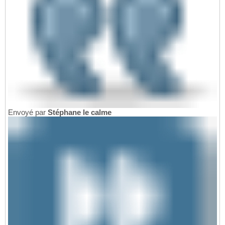
Envoyé par
Stéphane le calme