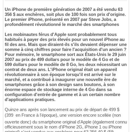
Un iPhone de première génération de 2007 a été vendu 63
356 $ aux enchères, soit plus de 100 fois son prix d'origine.
Le premier iPhone, présenté en 2007 par Steve Jobs, a
profondément révolutionné le marché des smartphones
Les mobinautes férus d'Apple sont probablement tous
habitués à payer des prix élevés pour un nouvel iPhone au
fil des ans. Mais que diraient-ils s'ils devaient dépenser une
somme à cinq chiffres pour faire l'acquisition d'un ancien ?
Pour mémoire, le smartphone sort aux États-Unis le 29 juin
2007 au prix de 499 dollars pour le modèle de 4 Go et de
599 dollars pour le modèle de 8 Go, les deux nécessitant un
contrat de deux ans. L'iPhone original était un appareil
révolutionnaire à son époque lorsqu'il est arrivé sur le
marché, et a contribué à inaugurer une nouvelle ère de
smartphones grâce à son design sans boutons, à son
énorme espace de stockage interne de 4 Go dans sa
configuration d'entrée de gamme et à un certain nombre
d'applications pratiques.
Quinze ans après son lancement au prix de départ de 499 $
(399  en France à l'époque), une version encore scellée (non
ouverte donc) du smartphone original d'Apple (également connu
officieusement sous le nom d'iPhone 2G, iPhone 1 ou iPhone
original) s'est vendue aux enchères pour 63 356,40 $ (59