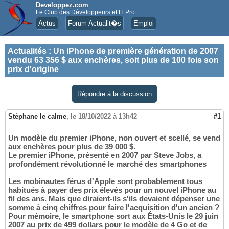
Developpez.com
Le Club des Développeurs et IT Pro
Actus
Forum Actualit�s
Emploi
Actualités
:
Un iPhone de première génération de 2007
vendu 63 356 $ aux enchères, soit plus de 100 fois son
prix d'origine
Répondre à la discussion
Stéphane le calme
,
le 18/10/2022 à 13h42
#1
Un modèle du premier iPhone, non ouvert et scellé, se vend
aux enchères pour plus de 39 000 $.
Le premier iPhone, présenté en 2007 par Steve Jobs, a
profondément révolutionné le marché des smartphones
Les mobinautes férus d'Apple sont probablement tous
habitués à payer des prix élevés pour un nouvel iPhone au
fil des ans. Mais que diraient-ils s'ils devaient dépenser une
somme à cinq chiffres pour faire l'acquisition d'un ancien ?
Pour mémoire, le smartphone sort aux États-Unis le 29 juin
2007 au prix de 499 dollars pour le modèle de 4 Go et de