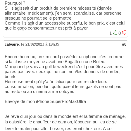
Pourquoi ?
S'il s'agissait d'un produit de première nécessité (denrée
alimentaire, médicament), j'en serai scandalisé, car personne
presque ne pourrait se le permettre.
Comme il s'agit d'un accessoire superflu, le bon prix, c'est celui
que le
gogo
consommateur est prêt à payer.
1
0
calvaire
,
le 21/02/2023 à 19h35
#8
Encore heureux, un smicard posséder un iphone c'est comme
si la classe moyenne avait une Bugatti ou une Rolex.
Moi quand je vais au golf le weekend c'est pour être avec mes
paires pas avec ceux qui ne sont rien/les derniers de cordée,
beurk
Heureusement qu'il y'a l'inflation pour restreindre leurs
consommation; pendant qu'ils paient leurs gaz ils ne sont pas
au resto ou au cinéma à me côtoyer.
Envoyé de mon iPhone SuperProMaxUltra
Je rêve d'un jour ou dans le monde entier la femme de ménage,
la caissière, le chauffeur de camion, léboueur, au lieu de se
lever le matin pour aller bosser, resteront chez eux. A ce