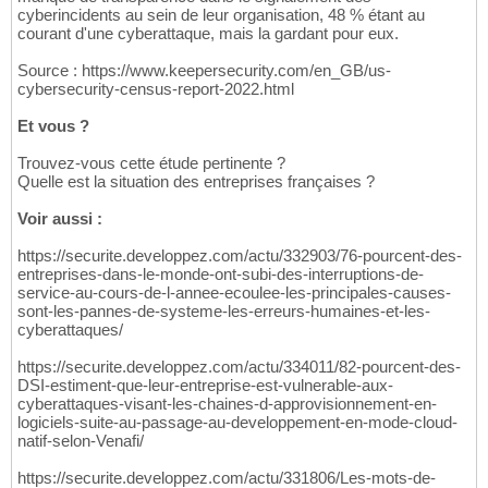
cyberincidents au sein de leur organisation, 48 % étant au
courant d'une cyberattaque, mais la gardant pour eux.
Source : https://www.keepersecurity.com/en_GB/us-
cybersecurity-census-report-2022.html
Et vous ?
Trouvez-vous cette étude pertinente ?
Quelle est la situation des entreprises françaises ?
Voir aussi :
https://securite.developpez.com/actu/332903/76-pourcent-des-
entreprises-dans-le-monde-ont-subi-des-interruptions-de-
service-au-cours-de-l-annee-ecoulee-les-principales-causes-
sont-les-pannes-de-systeme-les-erreurs-humaines-et-les-
cyberattaques/
https://securite.developpez.com/actu/334011/82-pourcent-des-
DSI-estiment-que-leur-entreprise-est-vulnerable-aux-
cyberattaques-visant-les-chaines-d-approvisionnement-en-
logiciels-suite-au-passage-au-developpement-en-mode-cloud-
natif-selon-Venafi/
https://securite.developpez.com/actu/331806/Les-mots-de-