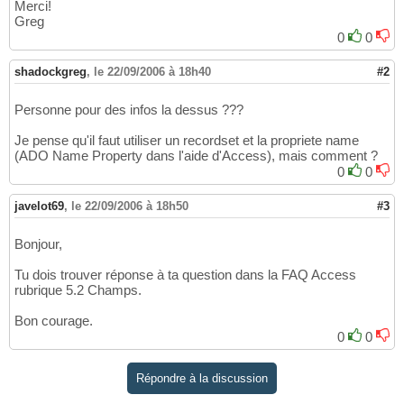
Merci!
Greg
0
0
shadockgreg
,
le 22/09/2006 à 18h40
#2
Personne pour des infos la dessus ???
Je pense qu'il faut utiliser un recordset et la propriete name
(ADO Name Property dans l'aide d'Access), mais comment ?
0
0
javelot69
,
le 22/09/2006 à 18h50
#3
Bonjour,
Tu dois trouver réponse à ta question dans la FAQ Access
rubrique 5.2 Champs.
Bon courage.
0
0
Répondre à la discussion