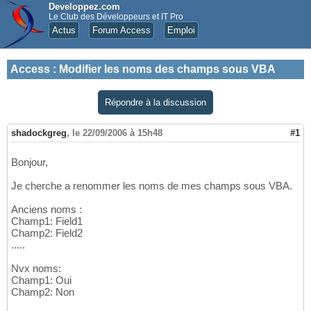
Developpez.com
Le Club des Développeurs et IT Pro
Actus
Forum Access
Emploi
Access
:
Modifier les noms des champs sous VBA
Répondre à la discussion
shadockgreg
,
le 22/09/2006 à 15h48
#1
Bonjour,
Je cherche a renommer les noms de mes champs sous VBA.
Anciens noms :
Champ1: Field1
Champ2: Field2
.....
Nvx noms:
Champ1: Oui
Champ2: Non