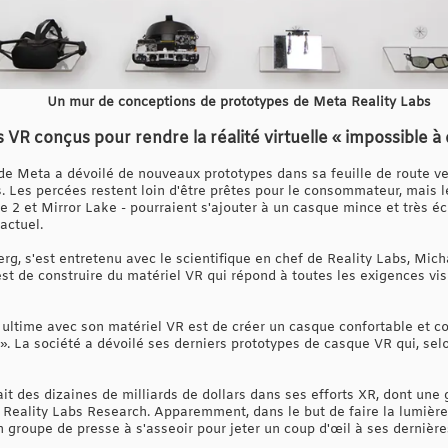
Un mur de conceptions de prototypes de Meta Reality Labs
R conçus pour rendre la réalité virtuelle « impossible à d
s de Meta a dévoilé de nouveaux prototypes dans sa feuille de route v
es. Les percées restent loin d'être prêtes pour le consommateur, mais
e 2 et Mirror Lake - pourraient s'ajouter à un casque mince et très éc
actuel.
, s'est entretenu avec le scientifique en chef de Reality Labs, Mich
e est de construire du matériel VR qui répond à toutes les exigences v
 ultime avec son matériel VR est de créer un casque confortable et co
é ». La société a dévoilé ses derniers prototypes de casque VR qui, sel
it des dizaines de milliards de dollars dans ses efforts XR, dont une
n Reality Labs Research. Apparemment, dans le but de faire la lumièr
un groupe de presse à s'asseoir pour jeter un coup d'œil à ses dernièr