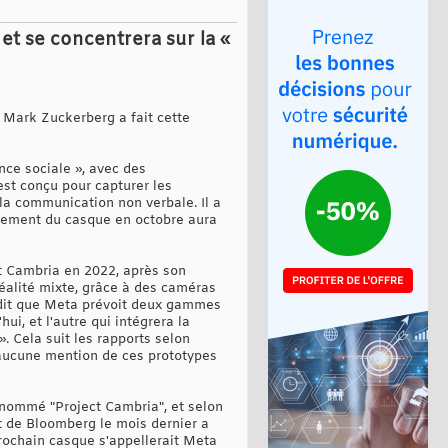
t se concentrera sur la «
 Mark Zuckerberg a fait cette
nce sociale », avec des
 est conçu pour capturer les
 la communication non verbale. Il a
cement du casque en octobre aura
t Cambria en 2022, après son
réalité mixte, grâce à des caméras
g dit que Meta prévoit deux gammes
i, et l'autre qui intégrera la
. Cela suit les rapports selon
, aucune mention de ces prototypes
nommé "Project Cambria", et selon
rt de Bloomberg le mois dernier a
rochain casque s'appellerait Meta