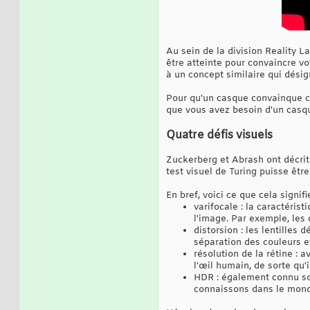
Au sein de la division Reality La
être atteinte pour convaincre vo
à un concept similaire qui désig
Pour qu'un casque convainque co
que vous avez besoin d'un casque
Quatre défis visuels
Zuckerberg et Abrash ont décrit
test visuel de Turing puisse être 
En bref, voici ce que cela signifie
varifocale : la caractéris
l'image. Par exemple, les 
distorsion : les lentilles
séparation des couleurs et
résolution de la rétine : 
l'œil humain, de sorte qu'
HDR : également connu sou
connaissons dans le monde