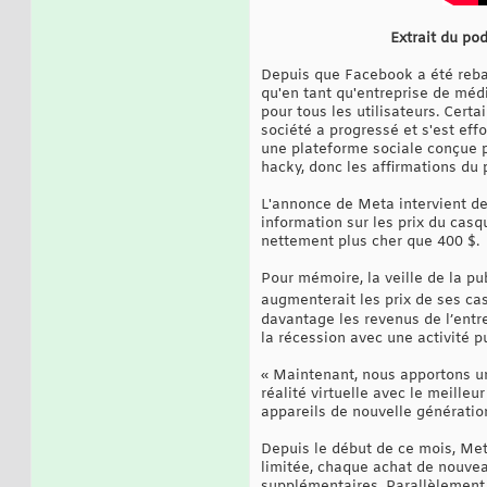
Extrait du po
Depuis que Facebook a été rebap
qu'en tant qu'entreprise de méd
pour tous les utilisateurs. Cert
société a progressé et s'est eff
une plateforme sociale conçue p
hacky, donc les affirmations du
L'annonce de Meta intervient de
information sur les prix du casq
nettement plus cher que 400 $.
Pour mémoire, la veille de la pub
augmenterait les prix de ses c
davantage les revenus de l’entr
la récession avec une activité pu
« Maintenant, nous apportons un 
réalité virtuelle avec le meille
appareils de nouvelle génération
Depuis le début de ce mois, Met
limitée, chaque achat de nouvea
supplémentaires. Parallèlement