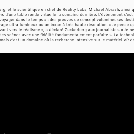
, et le scientifique en chef de Reality Labs, Michael Abrash, ainsi 
lors d'une table ronde virtuelle la semaine dernière. L'événement s'es
oyager dans le temps » : des preuves de concept volumineuses destin
rage ultra-lumineux ou un écran à très haute résolution. « Je pense
vant vers le réalisme », a déclaré Zuckerberg aux journalistes. « Je 
des scènes avec une fidélité fondamentalement parfaite ». La technolo
 mais c'est un domaine où la recherche intensive sur le matériel VR 