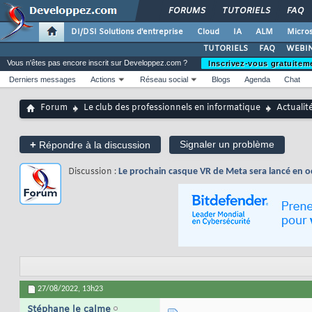
FORUMS
TUTORIELS
FAQ
DI/DSI Solutions d'entreprise
Cloud
IA
ALM
Micros
TUTORIELS
FAQ
WEBIN
Vous n'êtes pas encore inscrit sur Developpez.com ?
Inscrivez-vous gratuitem
Derniers messages
Actions
Réseau social
Blogs
Agenda
Chat
Forum
Le club des professionnels en informatique
Actualit
+
Signaler un problème
Répondre à la discussion
Discussion :
Le prochain casque VR de Meta sera lancé en oc
27/08/2022,
13h23
Stéphane le calme