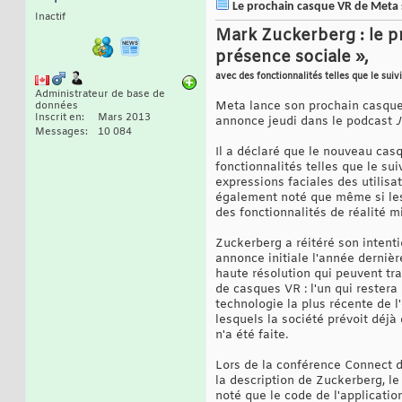
Le prochain casque VR de Meta se
Inactif
Mark Zuckerberg : le p
présence sociale »,
avec des fonctionnalités telles que le suiv
Administrateur de base de
Meta lance son prochain casque 
données
Inscrit en
Mars 2013
annonce jeudi dans le podcast
Messages
10 084
Il a déclaré que le nouveau casq
fonctionnalités telles que le su
expressions faciales des utilisa
également noté que même si les
des fonctionnalités de réalité mi
Zuckerberg a réitéré son intent
annonce initiale l'année dernièr
haute résolution qui peuvent tr
de casques VR : l'un qui restera
technologie la plus récente de l
lesquels la société prévoit déjà
n'a été faite.
Lors de la conférence Connect 
la description de Zuckerberg, le
noté que le code de l'applicat