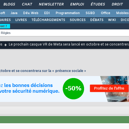
BLOGS
CHAT
NEWSLETTER
EMPLOI
ÉTUDES
DROIT
oft
Java
Dév. Web
EDI
Programmation
SGBD
Office
Mobiles
AIRES
LIVRES
TÉLÉCHARGEMENTS
SOURCES
DÉBATS
WIKI
DIC
ent !
Règles
és
Le prochain casque VR de Meta sera lancé en octobre et se concentrera 
tobre et se concentrera sur la « présence sociale »