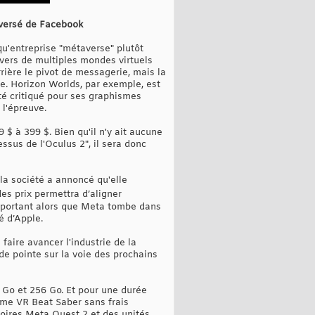
oversé de Facebook
qu'entreprise "métaverse" plutôt
ivers de multiples mondes virtuels
rrière le pivot de messagerie, mais la
pe. Horizon Worlds, par exemple, est
té critiqué pour ses graphismes
 l'épreuve.
$ à 399 $. Bien qu'il n'y ait aucune
ssus de l'Oculus 2", il sera donc
 la société a annoncé qu'elle
es prix permettra d’aligner
important alors que Meta tombe dans
é d’Apple.
aire avancer l'industrie de la
 de pointe sur la voie des prochains
 Go et 256 Go. Et pour une durée
hme VR Beat Saber sans frais
oires Meta Quest 2 et des unités