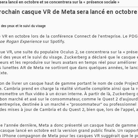
ra lancé en octobre et se concentrera sur la « présence sociale »
rochain casque VR de Meta sera lancé en octobre e
i des yeux et le suivi du visage
VR en octobre lors de la conférence Connect de l'entreprise. Le PDG
Joe Rogan Experience
sur Spotify.
ue VR, une suite du populaire Oculus 2, se concentrera sur la « prése
ivi des yeux et le suivi du visage. Zuckerberg a déclaré que le casque
teurs et les reproduire sur leurs avatars en temps réel pour améliorer
 lunettes AR de Meta ne sortiront que dans quelques années, le lan
xte.
ion de livrer un casque haut de gamme portant le nom de code Projec
e. Cambria prend en charge la réalité virtuelle complète ainsi que la 
ansmettre un flux vidéo à un écran interne. À partir de là, Zuckerber
 bon marché et axé sur le consommateur, comme le Quest 2 d'aujourd'hu
'entreprise, destinée à un marché « "prosommateur" ou professionnel »
 des mises à jour de Cambria et du Quest 2, bien que, lors de l'appel
de l'année dernière, Meta a donc présenté un casque haut de gamme 
 casque lancé en octobre est la version grand public finale. Un rappo
ion iPhone compagnon de Meta pour les casques VR suggérait que le p