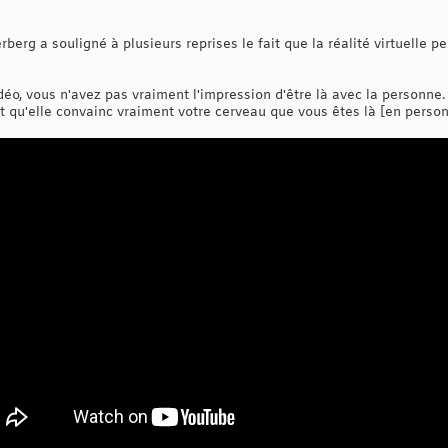
berg a souligné à plusieurs reprises le fait que la réalité virtuelle p
éo, vous n'avez pas vraiment l'impression d'être là avec la personne. P
it qu'elle convainc vraiment votre cerveau que vous êtes là [en personne