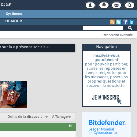
CLUB
Systèmes
O
HUMOUR
Recherche avancée
Navigation
sur la « présence sociale »
Inscrivez-vous
gratuitement
pour pouvoir participer,
suivre les réponses en
temps réel, voter pour
les messages, poser vos
propres questions et
recevoir la newsletter
Outils de la discussion
Affichage
#1