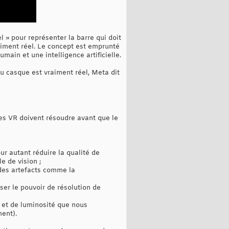
l » pour représenter la barre qui doit
raiment réel. Le concept est emprunté
main et une intelligence artificielle.
u casque est vraiment réel, Meta dit
ues VR doivent résoudre avant que le
ur autant réduire la qualité de
e de vision ;
 des artefacts comme la
sser le pouvoir de résolution de
 et de luminosité que nous
ent).