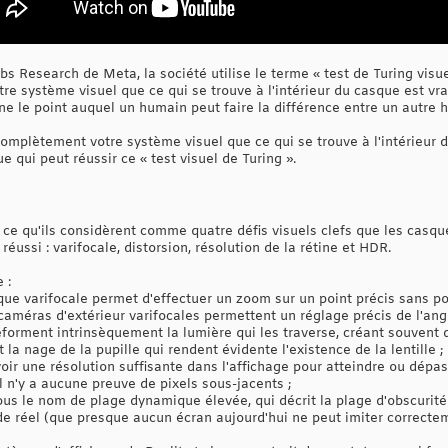
bs Research de Meta, la société utilise le terme « test de Turing visue
tre système visuel que ce qui se trouve à l'intérieur du casque est v
ne le point auquel un humain peut faire la différence entre un autre hu
mplètement votre système visuel que ce qui se trouve à l'intérieur d
 qui peut réussir ce « test visuel de Turing ».
 ce qu'ils considèrent comme quatre défis visuels clefs que les casq
réussi : varifocale, distorsion, résolution de la rétine et HDR.
 :
tique varifocale permet d'effectuer un zoom sur un point précis sans po
caméras d'extérieur varifocales permettent un réglage précis de l'angl
 déforment intrinsèquement la lumière qui les traverse, créant souvent
 la nage de la pupille qui rendent évidente l'existence de la lentille ;
avoir une résolution suffisante dans l'affichage pour atteindre ou dépa
il n'y a aucune preuve de pixels sous-jacents ;
s le nom de plage dynamique élevée, qui décrit la plage d'obscurité
 réel (que presque aucun écran aujourd'hui ne peut imiter correctem