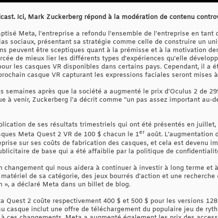
dcast. Ici, Mark Zuckerberg répond à la modération de contenu contr
tisé Meta, l'entreprise a refondu l'ensemble de l'entreprise en tant 
ias sociaux, présentant sa stratégie comme celle de construire un un
ains peuvent être sceptiques quant à la prémisse et à la motivation de
orcée de mieux lier les différents types d'expériences qu'elle dévelop
our les casques VR disponibles dans certains pays. Cependant, il a é
 prochain casque VR capturant les expressions faciales seront mises à
s semaines après que la société a augmenté le prix d'Oculus 2 de 299 
ue à venir, Zuckerberg l'a décrit comme "un pas assez important au-de
lication de ses résultats trimestriels qui ont été présentés en juillet,
er
asques Meta Quest 2 VR de 100 $ chacun le 1
août. L’augmentation d
eprise sur ses coûts de fabrication des casques, et cela est devenu 
blicitaire de base qui a été affaiblie par la politique de confidentialit
changement qui nous aidera à continuer à investir à long terme et à f
ur matériel de sa catégorie, des jeux bourrés d'action et une recherche
 », a déclaré Meta dans un billet de blog.
a Quest 2 coûte respectivement 400 $ et 500 $ pour les versions 128
u casque inclut une offre de téléchargement du populaire jeu de ryt
 à ces changements, Meta a augmenté également les prix des access