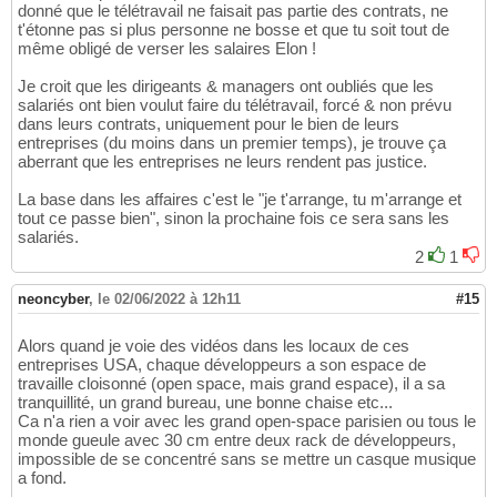
donné que le télétravail ne faisait pas partie des contrats, ne
t'étonne pas si plus personne ne bosse et que tu soit tout de
même obligé de verser les salaires Elon !
Je croit que les dirigeants & managers ont oubliés que les
salariés ont bien voulut faire du télétravail, forcé & non prévu
dans leurs contrats, uniquement pour le bien de leurs
entreprises (du moins dans un premier temps), je trouve ça
aberrant que les entreprises ne leurs rendent pas justice.
La base dans les affaires c'est le "je t'arrange, tu m'arrange et
tout ce passe bien", sinon la prochaine fois ce sera sans les
salariés.
2
1
neoncyber
,
le 02/06/2022 à 12h11
#15
Alors quand je voie des vidéos dans les locaux de ces
entreprises USA, chaque développeurs a son espace de
travaille cloisonné (open space, mais grand espace), il a sa
tranquillité, un grand bureau, une bonne chaise etc...
Ca n'a rien a voir avec les grand open-space parisien ou tous le
monde gueule avec 30 cm entre deux rack de développeurs,
impossible de se concentré sans se mettre un casque musique
a fond.