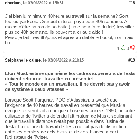
dharkan
,
le 03/06/2022 à 15h31
#18
J'ai bien lu minimum 40heure au travail sur la semaine? Sont
fou les yankees... Surtout si tu es payé pour 40h semaine. A
moins d'être patron de sa boite (juste pour faire du fric) travailler
plus de 40h semaine, ils peuvent aller au diable !
Perso je fait mes 8h/jours et après au diable le boulot, non mais
ho !
4
0
Stéphane le calme
,
le 03/06/2022 à 21h15
#19
Elon Musk estime que même les cadres supérieurs de Tesla
doivent retourner travailler en présentiel
« Tout le monde est un travailleur. Il ne devrait pas y avoir
de système à deux vitesses »
Lorsque Scott Farquhar, PDG d'Atlassian, a tweeté que
l'exigence de 40 heures de travail en présentiel que Musk a
évoqué ressemblait à quelque chose des années 1950, un autre
utilisateur de Twitter a défendu l'ultimatum de Musk, soulignant
que le travail à distance n'était pas possible dans l'usine de
Tesla. La culture de travail de Tesla ne fait pas de distinction
entre les emplois de cols bleus et de cols blancs, a écrit
l'utilisateur de Twitter.