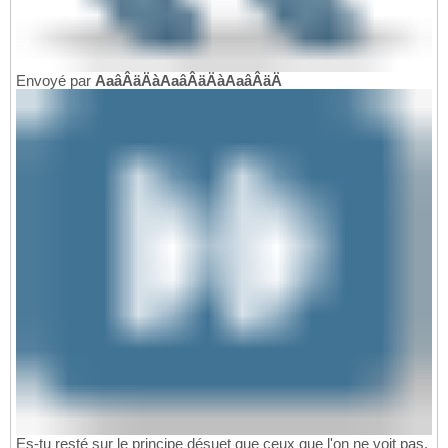
Envoyé par
AaâÂäÄàAaâÂäÄàAaâÂäÄ
Es-tu resté sur le principe désuet que ceux que l'on ne voit pas,