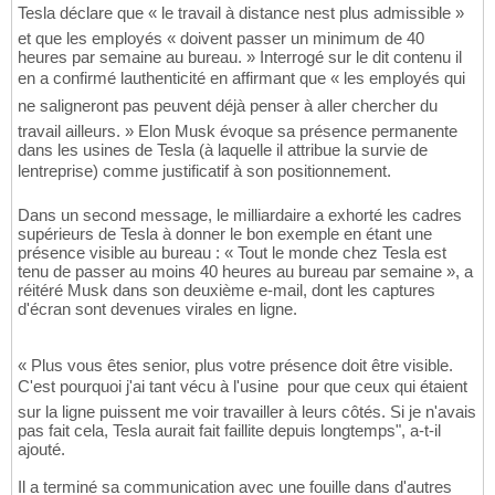
Tesla déclare que « le travail à distance nest plus admissible »
et que les employés « doivent passer un minimum de 40
heures par semaine au bureau. » Interrogé sur le dit contenu il
en a confirmé lauthenticité en affirmant que « les employés qui
ne saligneront pas peuvent déjà penser à aller chercher du
travail ailleurs. » Elon Musk évoque sa présence permanente
dans les usines de Tesla (à laquelle il attribue la survie de
lentreprise) comme justificatif à son positionnement.
Dans un second message, le milliardaire a exhorté les cadres
supérieurs de Tesla à donner le bon exemple en étant une
présence visible au bureau : « Tout le monde chez Tesla est
tenu de passer au moins 40 heures au bureau par semaine », a
réitéré Musk dans son deuxième e-mail, dont les captures
d'écran sont devenues virales en ligne.
« Plus vous êtes senior, plus votre présence doit être visible.
C'est pourquoi j'ai tant vécu à l'usine  pour que ceux qui étaient
sur la ligne puissent me voir travailler à leurs côtés. Si je n'avais
pas fait cela, Tesla aurait fait faillite depuis longtemps", a-t-il
ajouté.
Il a terminé sa communication avec une fouille dans d'autres