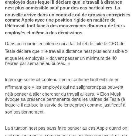
employés dans lequel il déclare que le travail à distance
nest plus admissible sauf pour des cas particuliers. La
nouvelle arrive dans un contexte où de grosses entreprises
comme Apple avec une position rigide en matière de
télétravail font face à des mouvements dhumeur de leurs
employés et même à des démissions.
Dans un courriel en interne qui a fait lobjet de fuite le CEO de
Tesla déclare que « le travail à distance nest plus admissible »
et que les employés « doivent passer un minimum de 40
heures par semaine au bureau. »
Interrogé sur le dit contenu il en a confirmé lauthenticité en
affirmant que « les employés qui ne saligneront pas peuvent
déjà penser à aller chercher du travail ailleurs. » Elon Musk
évoque sa présence permanente dans les usines de Tesla (à
laquelle il attribue la survie de lentreprise) comme justificatif à
son positionnement.
La situation nest pas sans faire penser au cas Apple quand on
sait que lentreprise a également une position dure vis-à-vis du