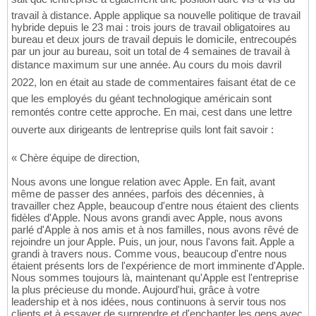
travail à distance. Apple applique sa nouvelle politique de travail
hybride depuis le 23 mai : trois jours de travail obligatoires au
bureau et deux jours de travail depuis le domicile, entrecoupés
par un jour au bureau, soit un total de 4 semaines de travail à
distance maximum sur une année. Au cours du mois davril
2022, lon en était au stade de commentaires faisant état de ce
que les employés du géant technologique américain sont
remontés contre cette approche. En mai, cest dans une lettre
ouverte aux dirigeants de lentreprise quils lont fait savoir :
« Chère équipe de direction,
Nous avons une longue relation avec Apple. En fait, avant
même de passer des années, parfois des décennies, à
travailler chez Apple, beaucoup d'entre nous étaient des clients
fidèles d'Apple. Nous avons grandi avec Apple, nous avons
parlé d'Apple à nos amis et à nos familles, nous avons rêvé de
rejoindre un jour Apple. Puis, un jour, nous l'avons fait. Apple a
grandi à travers nous. Comme vous, beaucoup d'entre nous
étaient présents lors de l'expérience de mort imminente d'Apple.
Nous sommes toujours là, maintenant qu'Apple est l'entreprise
la plus précieuse du monde. Aujourd'hui, grâce à votre
leadership et à nos idées, nous continuons à servir tous nos
clients et à essayer de surprendre et d'enchanter les gens avec