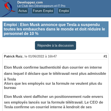
Developpez.com
Le Club des Développeurs et IT Pro
Actus
Forum Emploi
Emploi
Emploi
:
Elon Musk annonce que Tesla a suspendu
toutes les embauches dans le monde et doit réduire le
personnel de 10 %
Répondre à la discussion
Patrick Ruiz
,
le 01/06/2022 à 16h47
#1
Elon Musk confirme lauthenticité dun courrier en interne
dans lequel il déclare que le télétravail nest plus admissible
à Tesla
Alors que les employés sur la formule ne veulent plus du
bureau
Elon Musk vient dafficher un positionnement rude envers
ses employés lancés sur la formule télétravail. Le CEO de
Tesla confirme un courriel interne à lendroit de ses