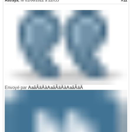
Astraya
,
le 01/06/2022 à 22h33
#12
Envoyé par
AaâÂäÄàAaâÂäÄàAaâÂäÄ