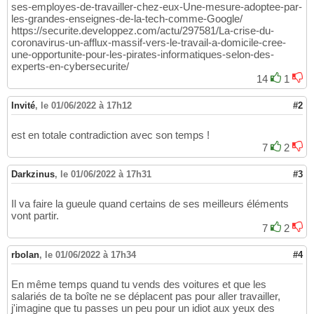
ses-employes-de-travailler-chez-eux-Une-mesure-adoptee-par-
les-grandes-enseignes-de-la-tech-comme-Google/
https://securite.developpez.com/actu/297581/La-crise-du-
coronavirus-un-afflux-massif-vers-le-travail-a-domicile-cree-
une-opportunite-pour-les-pirates-informatiques-selon-des-
experts-en-cybersecurite/
14
1
Invité
,
le 01/06/2022 à 17h12
#2
est en totale contradiction avec son temps !
7
2
Darkzinus
,
le 01/06/2022 à 17h31
#3
Il va faire la gueule quand certains de ses meilleurs éléments
vont partir.
7
2
rbolan
,
le 01/06/2022 à 17h34
#4
En même temps quand tu vends des voitures et que les
salariés de ta boîte ne se déplacent pas pour aller travailler,
j'imagine que tu passes un peu pour un idiot aux yeux des