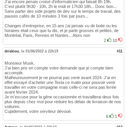
J'ai encore jamais croisé d'informaticien qui faisait 8h 19h.
C'est plutôt 9h30 - 10h, 2h le midi et 17h30 18h... Donc bon...
Sans parler des side projets de dev sur le temps de travail, des
pauses cafés de 10 minutes 3 fois par jours...
Changes d'entreprise, en 15 ans j'ai jamais vu de boite ou les
horaires était ceux que tu dis, et je parle grosses et petites, de
Montréal, Paris, Rennes et Nantes... Alors non
2
10
driskiou
,
le 01/06/2022 à 22h19
#11
Monsieur Musk,
J'ai bien pris en compte votre demande que je compte bien
accomplir.
Malheureusement je ne pourrai pas venir avant 2024. J'ai en
effet essayé d'acheter une Tesla ce matin pour pouvoir venir
travailler en votre compagnie mais celle-ci ne sera pas livrée
avant février 2024.
Je m'excuse pour la gêne occasionnée et travaillerai deux fois
plus depuis chez moi pour réduire les délais de livraison de nos
voitures.
Cupidement, votre serviteur dévoué.
6
1