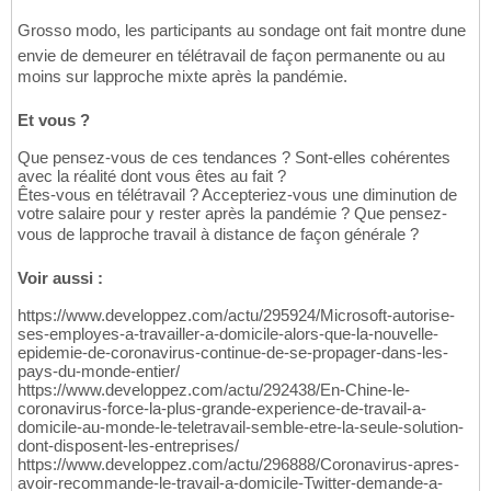
Grosso modo, les participants au sondage ont fait montre dune
envie de demeurer en télétravail de façon permanente ou au
moins sur lapproche mixte après la pandémie.
Et vous ?
Que pensez-vous de ces tendances ? Sont-elles cohérentes
avec la réalité dont vous êtes au fait ?
Êtes-vous en télétravail ? Accepteriez-vous une diminution de
votre salaire pour y rester après la pandémie ? Que pensez-
vous de lapproche travail à distance de façon générale ?
Voir aussi :
https://www.developpez.com/actu/295924/Microsoft-autorise-
ses-employes-a-travailler-a-domicile-alors-que-la-nouvelle-
epidemie-de-coronavirus-continue-de-se-propager-dans-les-
pays-du-monde-entier/
https://www.developpez.com/actu/292438/En-Chine-le-
coronavirus-force-la-plus-grande-experience-de-travail-a-
domicile-au-monde-le-teletravail-semble-etre-la-seule-solution-
dont-disposent-les-entreprises/
https://www.developpez.com/actu/296888/Coronavirus-apres-
avoir-recommande-le-travail-a-domicile-Twitter-demande-a-