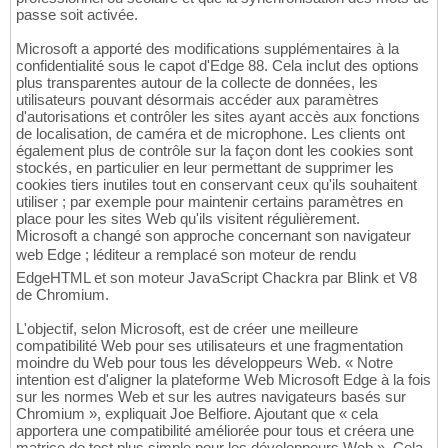
passe soit activée.
Microsoft a apporté des modifications supplémentaires à la
confidentialité sous le capot d'Edge 88. Cela inclut des options
plus transparentes autour de la collecte de données, les
utilisateurs pouvant désormais accéder aux paramètres
d'autorisations et contrôler les sites ayant accès aux fonctions
de localisation, de caméra et de microphone. Les clients ont
également plus de contrôle sur la façon dont les cookies sont
stockés, en particulier en leur permettant de supprimer les
cookies tiers inutiles tout en conservant ceux qu'ils souhaitent
utiliser ; par exemple pour maintenir certains paramètres en
place pour les sites Web qu'ils visitent régulièrement.
Microsoft a changé son approche concernant son navigateur
web Edge ; léditeur a remplacé son moteur de rendu
EdgeHTML et son moteur JavaScript Chackra par Blink et V8
de Chromium.
L'objectif, selon Microsoft, est de créer une meilleure
compatibilité Web pour ses utilisateurs et une fragmentation
moindre du Web pour tous les développeurs Web. « Notre
intention est d'aligner la plateforme Web Microsoft Edge à la fois
sur les normes Web et sur les autres navigateurs basés sur
Chromium », expliquait Joe Belfiore. Ajoutant que « cela
apportera une compatibilité améliorée pour tous et créera une
matrice de test plus simple pour les développeurs Web ». Cela