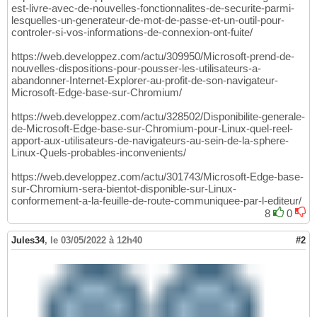
est-livre-avec-de-nouvelles-fonctionnalites-de-securite-parmi-
lesquelles-un-generateur-de-mot-de-passe-et-un-outil-pour-
controler-si-vos-informations-de-connexion-ont-fuite/
https://web.developpez.com/actu/309950/Microsoft-prend-de-
nouvelles-dispositions-pour-pousser-les-utilisateurs-a-
abandonner-Internet-Explorer-au-profit-de-son-navigateur-
Microsoft-Edge-base-sur-Chromium/
https://web.developpez.com/actu/328502/Disponibilite-generale-
de-Microsoft-Edge-base-sur-Chromium-pour-Linux-quel-reel-
apport-aux-utilisateurs-de-navigateurs-au-sein-de-la-sphere-
Linux-Quels-probables-inconvenients/
https://web.developpez.com/actu/301743/Microsoft-Edge-base-
sur-Chromium-sera-bientot-disponible-sur-Linux-
conformement-a-la-feuille-de-route-communiquee-par-l-editeur/
8
0
Jules34
,
le 03/05/2022 à 12h40
#2