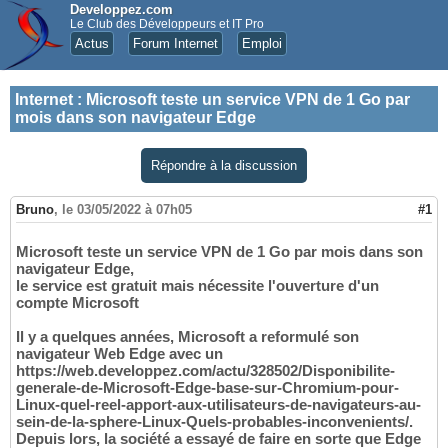
Developpez.com
Le Club des Développeurs et IT Pro
Actus
Forum Internet
Emploi
Internet
:
Microsoft teste un service VPN de 1 Go par
mois dans son navigateur Edge
Répondre à la discussion
Bruno
,
le 03/05/2022 à 07h05
#1
Microsoft teste un service VPN de 1 Go par mois dans son
navigateur Edge,
le service est gratuit mais nécessite l'ouverture d'un
compte Microsoft
Il y a quelques années, Microsoft a reformulé son
navigateur Web Edge avec un
https://web.developpez.com/actu/328502/Disponibilite-
generale-de-Microsoft-Edge-base-sur-Chromium-pour-
Linux-quel-reel-apport-aux-utilisateurs-de-navigateurs-au-
sein-de-la-sphere-Linux-Quels-probables-inconvenients/.
Depuis lors, la société a essayé de faire en sorte que Edge