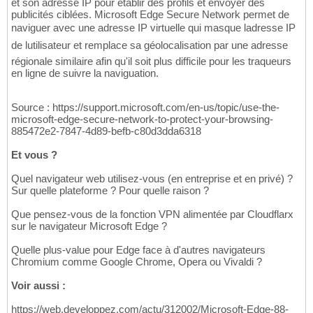
et son adresse IP pour établir des profils et envoyer des
publicités ciblées. Microsoft Edge Secure Network permet de
naviguer avec une adresse IP virtuelle qui masque ladresse IP
de lutilisateur et remplace sa géolocalisation par une adresse
régionale similaire afin qu'il soit plus difficile pour les traqueurs
en ligne de suivre la naviguation.
Source : https://support.microsoft.com/en-us/topic/use-the-
microsoft-edge-secure-network-to-protect-your-browsing-
885472e2-7847-4d89-befb-c80d3dda6318
Et vous ?
Quel navigateur web utilisez-vous (en entreprise et en privé) ?
Sur quelle plateforme ? Pour quelle raison ?
Que pensez-vous de la fonction VPN alimentée par Cloudflarx
sur le navigateur Microsoft Edge ?
Quelle plus-value pour Edge face à d'autres navigateurs
Chromium comme Google Chrome, Opera ou Vivaldi ?
Voir aussi :
https://web.developpez.com/actu/312002/Microsoft-Edge-88-