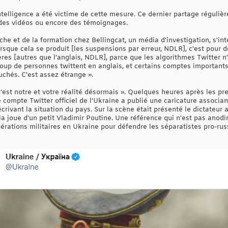
telligence a été victime de cette mesure. Ce dernier partage réguliè
 des vidéos ou encore des témoignages.
rche et de la formation chez Bellingcat, un média d'investigation, s'int
sque cela se produit [les suspensions par erreur, NDLR], c'est pour d
es [autres que l’anglais, NDLR], parce que les algorithmes Twitter 
aucoup de personnes twittent en anglais, et certains comptes important
uchés. C'est assez étrange ».
'est notre et votre réalité désormais ». Quelques heures après les pr
e compte Twitter officiel de l'Ukraine a publié une caricature associan
rivant la situation du pays. Sur la scène était présenté le dictateur
la joue d'un petit Vladimir Poutine. Une référence qui n'est pas anod
rations militaires en Ukraine pour défendre les séparatistes pro-russe