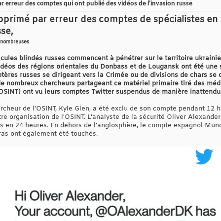
 erreur des comptes qui ont publié des vidéos de l'invasion russe
pprimé par erreur des comptes de spécialistes en
sse,
s nombreuses
hicules blindés russes commencent à pénétrer sur le territoire ukrain
déos des régions orientales du Donbass et de Lougansk ont ​​été une s
ères russes se dirigeant vers la Crimée ou de divisions de chars se d
ie, de nombreux chercheurs partageant ce matériel primaire tiré des 
SINT) ont vu leurs comptes Twitter suspendus de manière inattendu
hercheur de l'OSINT, Kyle Glen, a été exclu de son compte pendant 12 
e organisation de l'OSINT. L'analyste de la sécurité Oliver Alexander
s en 24 heures. En dehors de l'anglosphère, le compte espagnol Mund
ras ont également été touchés.