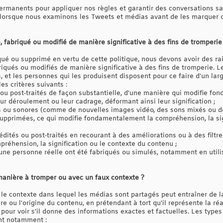
ermanents pour appliquer nos règles et garantir des conversations sai
us lorsque nous examinons les Tweets et médias avant de les marquer 
é, fabriqué ou modifié de manière significative à des fins de tromperie
ué ou supprimé en vertu de cette politique, nous devons avoir des r
riqués ou modifiés de manière significative à des fins de tromperie. 
et les personnes qui les produisent disposent pour ce faire d'un lar
s critères suivants :
 ou post‑traités de façon substantielle, d'une manière qui modifie f
eur déroulement ou leur cadrage, déformant ainsi leur signification ;
s ou sonores (comme de nouvelles images vidéo, des sons mixés ou de
supprimées, ce qui modifie fondamentalement la compréhension, la sig
édités ou post‑traités en recourant à des améliorations ou à des filtre
éhension, la signification ou le contexte du contenu ;
ne personne réelle ont été fabriqués ou simulés, notamment en utili
 manière à tromper ou avec un faux contexte ?
e contexte dans lequel les médias sont partagés peut entraîner de l
re ou l'origine du contenu, en prétendant à tort qu'il représente la ré
 pour voir s'il donne des informations exactes et factuelles. Les typ
nt notamment :