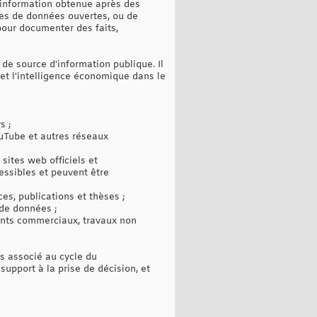
 information obtenue après des
ses de données ouvertes, ou de
pour documenter des faits,
 de source d'information publique. Il
i et l'intelligence économique dans le
s ;
YouTube et autres réseaux
sites web officiels et
essibles et peuvent être
s, publications et thèses ;
 de données ;
ments commerciaux, travaux non
us associé au cycle du
upport à la prise de décision, et