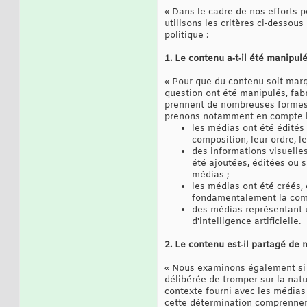
« Dans le cadre de nos efforts p
utilisons les critères ci‑desso
politique :
1. Le contenu a‑t‑il été manipul
« Pour que du contenu soit marq
question ont été manipulés, fab
prennent de nombreuses formes, 
prenons notamment en compte le
les médias ont été édités
composition, leur ordre, l
des informations visuelle
été ajoutées, éditées ou 
médias ;
les médias ont été créés, 
fondamentalement la compr
des médias représentant u
d'intelligence artificielle.
2. Le contenu est‑il partagé de
« Nous examinons également si l
délibérée de tromper sur la natu
contexte fourni avec les médias
cette détermination comprenne