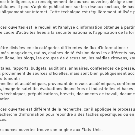
rce Intelligence, ou renseignement de sources ouvertes, désigne une
liques. Il peut s'agir de publications sur les réseaux sociaux, de ba
ubliquement sur Internet. Cette technique est régulièrement utilisée 
es ouvertes est le recueil et l'analyse d'information obtenue à partir
e cadre d'activités liées à la sécurité nationale, l'application de la lo
tre divisées en six catégories différentes de flux d'informations :
més, magazines, radios, chaînes de télévision dans les différents pay
 en ligne, les blogs, les groupes de discussion, les médias citoyens, 
les, rapports, budgets, auditions, annuaires, conférences de presse, 
s proviennent de sources officielles, mais sont bien publiquement acc
tuitement ;
onnelles et académiques, provenant de revues académiques, conférence
imagerie satellite, évaluations financières et industrielles et bases
ports techniques, prépublications, brevets, documents de travail, docu
ation.
es ouvertes est différent de la recherche, car il applique le process
cherche d'information pour répondre à des tâches spécifiques ou en s
ces.
sources ouvertes trouve son origine aux États-Unis.