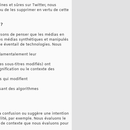
nes et sûres sur Twitter, nous
ou de les supprimer en vertu de cette
 ?
aisons de penser que les médias en
Les médias synthétiques et manipulés
ge éventail de technologies. Nous
ondamentalement leur
s sous‑titres modifiés) ont
nification ou le contexte des
s qui modifient
sant des algorithmes
a confusion ou suggère une intention
alité, par exemple. Nous évaluons le
es de contexte que nous évaluons pour