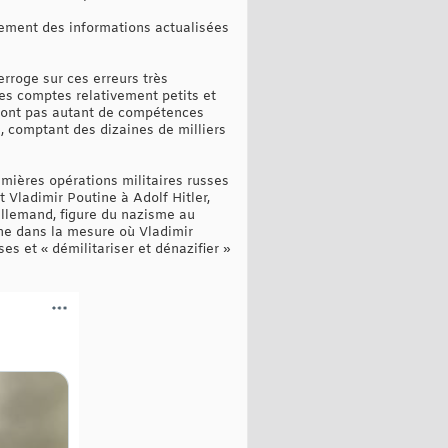
rement des informations actualisées
erroge sur ces erreurs très
es comptes relativement petits et
n'ont pas autant de compétences
s, comptant des dizaines de milliers
emières opérations militaires russes
t Vladimir Poutine à Adolf Hitler,
 allemand, figure du nazisme au
ine dans la mesure où Vladimir
s et « démilitariser et dénazifier »