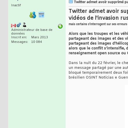
Twitter admet avoir supprimé par
Inactif
Twitter admet avoir su
vidéos de l'invasion ru
mais certains s'interrogent sur ses erreur
Administrateur de base de
Alors que les troupes et les vé
données
Inscrit en
Mars 2013
partageant des images et des vi
Messages
10 084
partageant des images d'hélicopt
alors que le conflit s'intensif
renseignement open source ou O
Dans la nuit du 22 février, le c
un message partagé par une autr
bloqué temporairement deux foi
brésilien OSINT Notícias e Guer