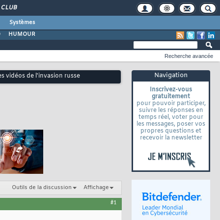
CLUB
Systèmes
O
HUMOUR
Recherche avancée
Navigation
s vidéos de l'invasion russe
Inscrivez-vous
gratuitement
pour pouvoir participer,
suivre les réponses en
temps réel, voter pour
les messages, poser vos
propres questions et
recevoir la newsletter
Outils de la discussion
Affichage
#1