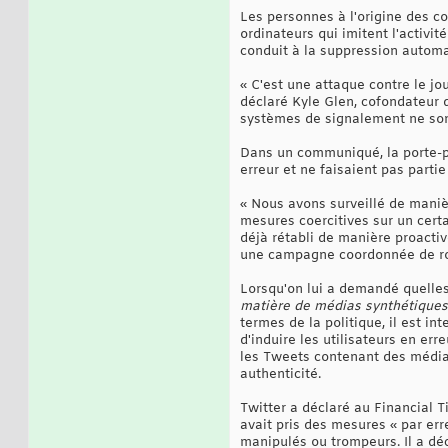
Les personnes à l'origine des c
ordinateurs qui imitent l'activ
conduit à la suppression automa
« C'est une attaque contre le jo
déclaré Kyle Glen, cofondateur 
systèmes de signalement ne sont
Dans un communiqué, la porte-pa
erreur et ne faisaient pas part
« Nous avons surveillé de manièr
mesures coercitives sur un cert
déjà rétabli de manière proactiv
une campagne coordonnée de rob
Lorsqu'on lui a demandé quelles
matière de médias synthétiques
termes de la politique, il est i
d'induire les utilisateurs en err
les Tweets contenant des médias 
authenticité.
Twitter a déclaré au Financial 
avait pris des mesures « par e
manipulés ou trompeurs. Il a dé