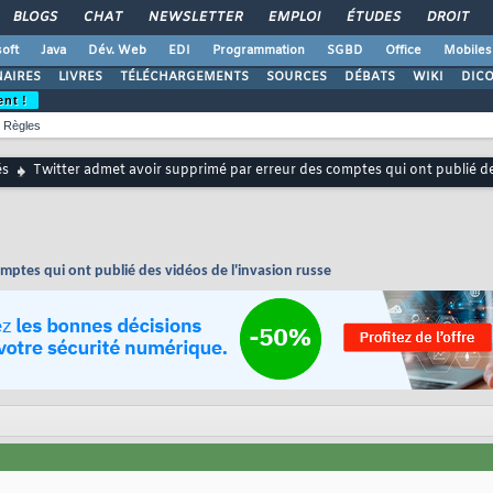
BLOGS
CHAT
NEWSLETTER
EMPLOI
ÉTUDES
DROIT
oft
Java
Dév. Web
EDI
Programmation
SGBD
Office
Mobiles
AIRES
LIVRES
TÉLÉCHARGEMENTS
SOURCES
DÉBATS
WIKI
DIC
ent !
Règles
és
Twitter admet avoir supprimé par erreur des comptes qui ont publié de
mptes qui ont publié des vidéos de l'invasion russe