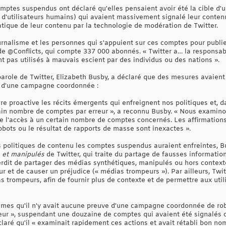
omptes suspendus ont déclaré qu'elles pensaient avoir été la cible d'
ité d'utilisateurs humains) qui avaient massivement signalé leur cont
tique de leur contenu par la technologie de modération de Twitter.
urnalisme et les personnes qui s'appuient sur ces comptes pour publier
de @Conflicts, qui compte 337 000 abonnés. « Twitter a… la responsabi
 pas utilisés à mauvais escient par des individus ou des nations ».
role de Twitter, Elizabeth Busby, a déclaré que des mesures avaient
ie d'une campagne coordonnée :
e proactive les récits émergents qui enfreignent nos politiques et, d
ain nombre de comptes par erreur », a reconnu Busby. « Nous examin
e l'accès à un certain nombre de comptes concernés. Les affirmations
ots ou le résultat de rapports de masse sont inexactes ».
 politiques de contenu les comptes suspendus auraient enfreintes, B
 et manipulés
de Twitter, qui traite du partage de fausses information
nterdit de partager des médias synthétiques, manipulés ou hors contex
eur et de causer un préjudice (« médias trompeurs »). Par ailleurs, Twi
trompeurs, afin de fournir plus de contexte et de permettre aux utili
Times qu'il n'y avait aucune preuve d'une campagne coordonnée de rob
rreur », suspendant une douzaine de comptes qui avaient été signalé
claré qu'il « examinait rapidement ces actions et avait rétabli bon n