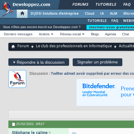
FORUMS
TUTORIELS
FAQ
DI/DSI Solutions d'entreprise
Cloud
IA
ALM
Micros
TUTORIELS
FAQ
WEBIN
Vous n'êtes pas encore inscrit sur Developpez.com ?
Inscrivez-vous gratuitem
Derniers messages
Actions
Réseau social
Blogs
Agenda
Chat
Forum
Le club des professionnels en informatique
Actualit
+
Signaler un problème
Répondre à la discussion
Discussion :
Twitter admet avoir supprimé par erreur des co
25/02/2022,
10h17
Stéphane le calme