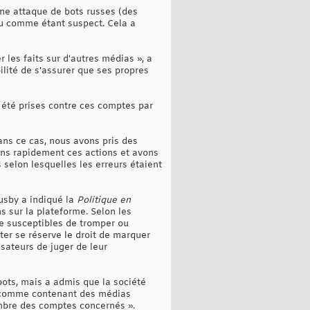
une attaque de bots russes (des
enu comme étant suspect. Cela a
 les faits sur d'autres médias », a
lité de s'assurer que ses propres
 été prises contre ces comptes par
ans ce cas, nous avons pris des
ons rapidement ces actions et avons
 selon lesquelles les erreurs étaient
usby a indiqué la
Politique en
s sur la plateforme. Selon les
te susceptibles de tromper ou
tter se réserve le droit de marquer
sateurs de juger de leur
ots, mais a admis que la société
s comme contenant des médias
ombre des comptes concernés ».