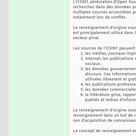
L'OSINT, abréviation d'Open Sou
recherches dans des données pub
multiples sources accessibles p
notamment lors de conflits.
Le renseignement d'origine sourc
est principalement utilisé dans l
secteur privé.
Les sources de l'OSINT peuvent ê
les médias, journaux impri
Internet, les publications
sociaux ;
les données gouvernementa
discours. Ces information
utilisées librement et gra
les publications professi
les données commerciales, 
la littérature grise, rap
publiés et lettres d'inform
Le renseignement d'origine sourc
renseignement dans un but de re
non d'acquisition de connaissan
Le concept de renseignement en 