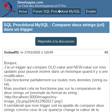
Developpez.com
Le Club des Développeurs et IT Pro
Actus
Forum SQL Proc�dural MySQL
Emploi
SQL Procédural MySQL
:
Comparer deux strings (url)
dans un trigger
Répondre à la discussion
Sinbad93
,
le 17/01/2022 à 12h59
#1
Bonjour,
J'ai un trigger qui compare OLD.value and NEW.value sur mes
updates pour pouvoir insérer dans un historique quand il y a une
modification.
Cela fonctionne parfaitement sur toutes mes données (string ou
int).
Mais pourtant cela ne fonctionne pas sur la comparaison de
deux strings url (exemple du format du string :
'http://localhost:3000/images/my-
image_(3).png1642412962617.png')
Il semblerait que mon trigger soit incapable de comparer deux
strings comme ceux là car quand je change la valeur de la