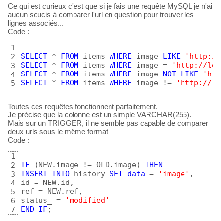
Ce qui est curieux c'est que si je fais une requête MySQL je n'ai
aucun soucis à comparer l'url en question pour trouver les
lignes associés...
Code :
1
SELECT
 * 
FROM
 items 
WHERE
 image 
LIKE
'http://
2
SELECT
 * 
FROM
 items 
WHERE
 image = 
'http://loc
3
SELECT
 * 
FROM
 items 
WHERE
 image 
NOT
LIKE
'htt
4
SELECT
 * 
FROM
 items 
WHERE
 image != 
'http://lo
5
Toutes ces requêtes fonctionnent parfaitement.
Je précise que la colonne est un simple VARCHAR(255).
Mais sur un TRIGGER, il ne semble pas capable de comparer
deux urls sous le même format
Code :
1
IF
(
NEW.image != OLD.image
)
THEN
2
INSERT
INTO
 history 
SET
data
 = 
'image'
, 

3
id = NEW.id,

4
ref = NEW.ref,

5
status_ = 
'modified'
6
END
IF
;
7