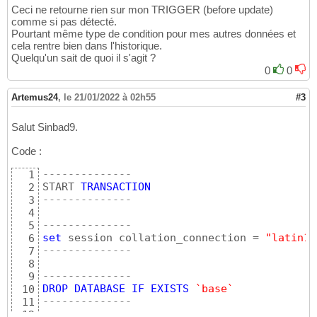
Ceci ne retourne rien sur mon TRIGGER (before update)
comme si pas détecté.
Pourtant même type de condition pour mes autres données et
cela rentre bien dans l'historique.
Quelqu'un sait de quoi il s'agit ?
0
0
Artemus24
,
le 21/01/2022 à 02h55
#3
Salut Sinbad9.
Code :
--------------
1
START 
TRANSACTION
2
--------------
3
4
--------------
5
set
 session collation_connection = 
"latin1_
6
--------------
7
8
--------------
9
DROP
DATABASE
IF
EXISTS
`base`
10
--------------
11
12