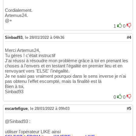
--------------
13
CREATE
DATABASE
IF
NOT
EXISTS
`base`
14
Cordialement.
DEFAULT
CHARACTER
SET
`latin1`
Artemus24.
15
@+
DEFAULT
COLLATE
`latin1_gener
16
--------------
1
0
17
18
--------------
19
Sinbad93
,
le 28/01/2022 à 04h36
#4
DROP
TABLE
IF
EXISTS
`test`
20
--------------
21
Merci Artemus24,
22
Tu gères ! c'était instructif
--------------
23
J'ai réussi à résoudre mon problème grâce à toi en prenant les
CREATE
TABLE
`test`
24
choses à l'envers et en testant l'égalité en premier lieu et en
(
`id`
integer
unsigned
NOT
NULL
auto_i
25
renvoyant vers 'ELSE' l'inégalité.
`modif`
char
(
003
)
NULL
,

26
Je ne saisi pas vraiment pourquoi dans le sens inverse je n'ai
`url`
varchar
(
255
)
NOT
NULL
27
pas obtenu l'effet escompté, mais la finalité est là
)
ENGINE
=InnoDB

Bien à toi,
28
Sinbad93
DEFAULT
CHARSET
=
`latin1`
COLLATE
=
`latin1_
29
0
0
30
--------------
31
32
escartefigue
,
le 28/01/2022 à 09h03
#5
--------------
33
insert
into
`test`
(
`id`
,
`modif`
,
`url`
)
val
34
@Sinbad93 :
(
25
, 
NULL
, 
'http://localhost:3000/images/
35
(
34
, 
NULL
, 
'http://localhost:3000/images/
36
utiliser l'opérateur LIKE ainsi
--------------
37