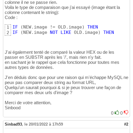
colonne il ne se passe rien.
Voila le type de comparaison que j'ai essayé (image étant la
colonne contenant le string):
Code :
IF
(
NEW.image != OLD.image
)
THEN
1
IF
(
NEW.image 
NOT
LIKE
 OLD.image
)
THEN
2
J'ai également tenté de comparé la valeur HEX ou de les
passer en SUBSTR après les '/', mais rien n'y fait.
en sachant je le rappel que cela fonctionne pour toutes mes
autres types de données.
J'en déduis donc que pour une raison qui m'échappe MySQL ne
peux pas comparer deux string au format URL,
Quelqu'un saurait pourquoi & si je peux trouver une façon de
comparer mes deux urls d'image ?
Merci de votre attention,
Sinbood
0
0
Sinbad93
,
le 20/01/2022 à 17h59
#2