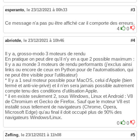
esperanto
,
le 23/12/2021 à 00h33
#3
Ce message n'a pas pu être affiché car il comporte des erreurs.
4
0
abriotde
,
le 23/12/2021 à 10h46
#4
Il y a, grosso-modo 3 moteurs de rendu
En pratique on peut dire qu'il n'y en a que 2 possible maximum :
Il y a au monde 3 moteurs de rendu performants (j'exclus ainsi
links ou encore de ceux en Python pour de l'automatisation, qui
ne peut être visible pour l'utilisateur)
* Il y a 1 seul moteur possible pour MacOS, celui d'Apple (bien
fermé et anti-vie-privé) et il n'en sera jamais possible autrement
compte tenu des conditions d'utilisation Apple.
* il en existe seulement 2, sous Windows, Linux et Android : V8
de Chromium et Gecko de Firefox. Sauf que le moteur V8 est
installé sous tellement de navigateurs (Chrome, Opera,
Microsoft Edge) qu'au final il doit occupé plus de 90% des
navigateurs Windows/Linux.
0
0
Zefling
,
le 23/12/2021 à 11h08
#5