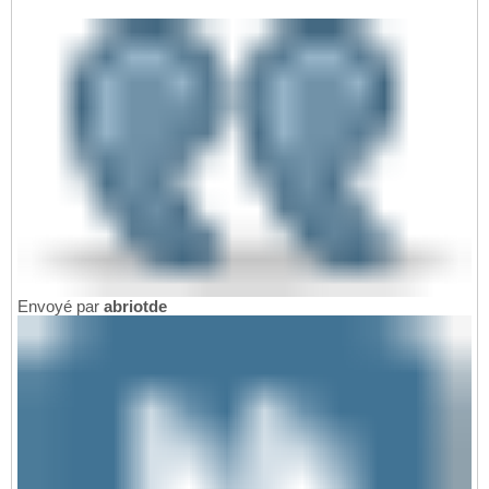
Envoyé par
abriotde