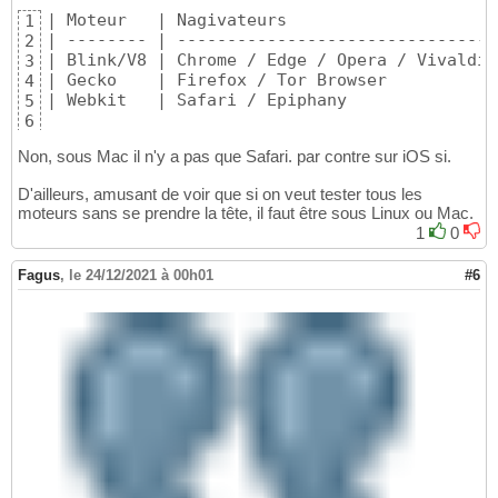
| Moteur   | Nagivateurs                     
1
| -------- | ------------------------------- 
2
| Blink/V8 | Chrome / Edge / Opera / Vivaldi 
3
| Gecko    | Firefox / Tor Browser           
4
| Webkit   | Safari / Epiphany               
5
6
Non, sous Mac il n'y a pas que Safari. par contre sur iOS si.
D'ailleurs, amusant de voir que si on veut tester tous les
moteurs sans se prendre la tête, il faut être sous Linux ou Mac.
1
0
Fagus
,
le 24/12/2021 à 00h01
#6