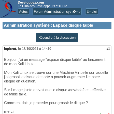
Developpez.com
Le Club des Développeurs et IT Pro
Actus
Forum Administration syst�me
Emploi
Administration système
:
Espace disque faible
Répondre à la discussion
lepierot
,
le 18/10/2021 à 14h10
#1
Bonjour, j'ai un message "espace disque faible" au lancement
de mon Kali Linux.
Mon Kali Linux se trouve sur une Machine Virtuelle sur laquelle
j'ai grossi le disque de sorte a pouvoir augmenter l'espace
disque en question.
Sur l'image jointe on voit que le disque /dev/sda2 est effective
de faible taille.
Comment dois je proceder pour grossir le disque ?
merci