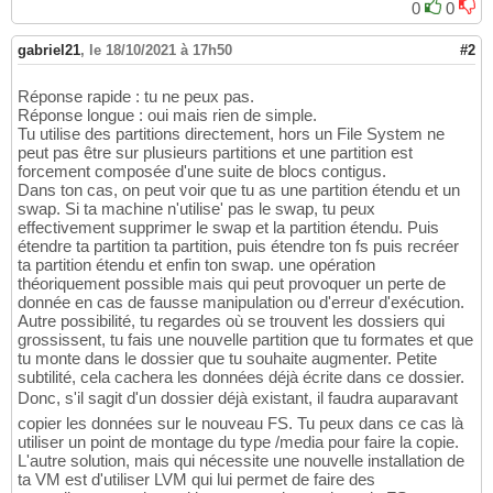
0
0
gabriel21
,
le 18/10/2021 à 17h50
#2
Réponse rapide : tu ne peux pas.
Réponse longue : oui mais rien de simple.
Tu utilise des partitions directement, hors un File System ne
peut pas être sur plusieurs partitions et une partition est
forcement composée d'une suite de blocs contigus.
Dans ton cas, on peut voir que tu as une partition étendu et un
swap. Si ta machine n'utilise' pas le swap, tu peux
effectivement supprimer le swap et la partition étendu. Puis
étendre ta partition ta partition, puis étendre ton fs puis recréer
ta partition étendu et enfin ton swap. une opération
théoriquement possible mais qui peut provoquer un perte de
donnée en cas de fausse manipulation ou d'erreur d'exécution.
Autre possibilité, tu regardes où se trouvent les dossiers qui
grossissent, tu fais une nouvelle partition que tu formates et que
tu monte dans le dossier que tu souhaite augmenter. Petite
subtilité, cela cachera les données déjà écrite dans ce dossier.
Donc, s'il sagit d'un dossier déjà existant, il faudra auparavant
copier les données sur le nouveau FS. Tu peux dans ce cas là
utiliser un point de montage du type /media pour faire la copie.
L'autre solution, mais qui nécessite une nouvelle installation de
ta VM est d'utiliser LVM qui lui permet de faire des