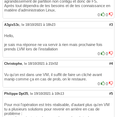
agrandissement de partition non contigu et donc de FS.
Après tout dépendra de tes besoins et de tes connaissance en
matière d'administration Linux.
0
0
A3gisS3c
,
le 18/10/2021 à 18h23
#3
Hello,
je sais ma réponse ne va servir à rien mais prochaine fois
prends LVM lors de l'installation
0
0
Christophe
,
le 18/10/2021 à 21h52
#4
Vu qu'on est dans une VM, il suffit de faire un cliché avant
manip comme ça en cas de prob, on le restaure.
0
0
Philippe Dpt35
,
le 19/10/2021 à 10h13
#5
Pour moi l'opération est très réalisable, d'autant plus qu'en VM
tu a plusieurs solutions pour revenir en arrière en cas de
problème :