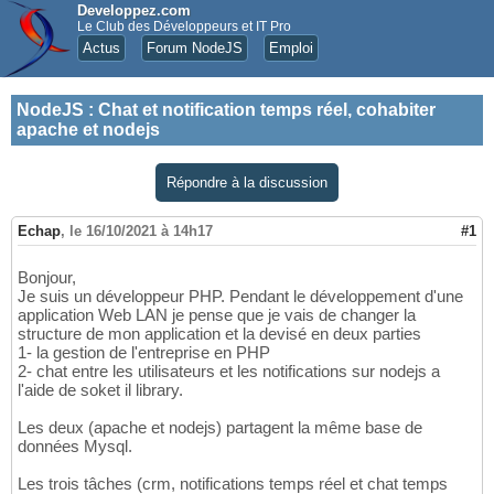
Developpez.com
Le Club des Développeurs et IT Pro
Actus
Forum NodeJS
Emploi
NodeJS
:
Chat et notification temps réel, cohabiter
apache et nodejs
Répondre à la discussion
Echap
,
le 16/10/2021 à 14h17
#1
Bonjour,
Je suis un développeur PHP. Pendant le développement d'une
application Web LAN je pense que je vais de changer la
structure de mon application et la devisé en deux parties
1- la gestion de l'entreprise en PHP
2- chat entre les utilisateurs et les notifications sur nodejs a
l'aide de soket il library.
Les deux (apache et nodejs) partagent la même base de
données Mysql.
Les trois tâches (crm, notifications temps réel et chat temps