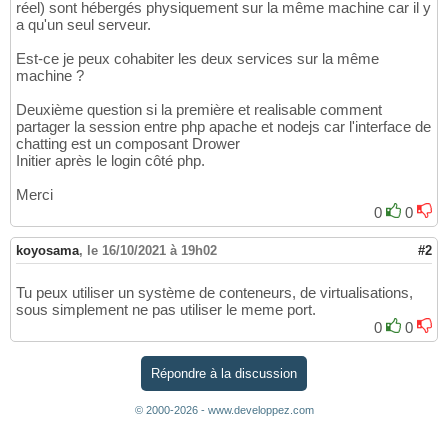
réel) sont hébergés physiquement sur la même machine car il y
a qu'un seul serveur.
Est-ce je peux cohabiter les deux services sur la même
machine ?
Deuxième question si la première et realisable comment
partager la session entre php apache et nodejs car l'interface de
chatting est un composant Drower
Initier après le login côté php.
Merci
0
0
koyosama
,
le 16/10/2021 à 19h02
#2
Tu peux utiliser un système de conteneurs, de virtualisations,
sous simplement ne pas utiliser le meme port.
0
0
Répondre à la discussion
© 2000-2026 - www.developpez.com