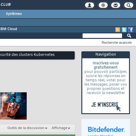
CLUB
Systèmes
IBM Cloud
Recherche avancée
Navigation
écurité des clusters Kubernetes
Inscrivez-vous
gratuitement
pour pouvoir participer,
suivre les réponses en
temps réel, voter pour
les messages, poser vos
propres questions et
recevoir la newsletter
Outils de la discussion
Affichage