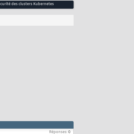
écurité des clusters Kubernetes
Réponses:
0