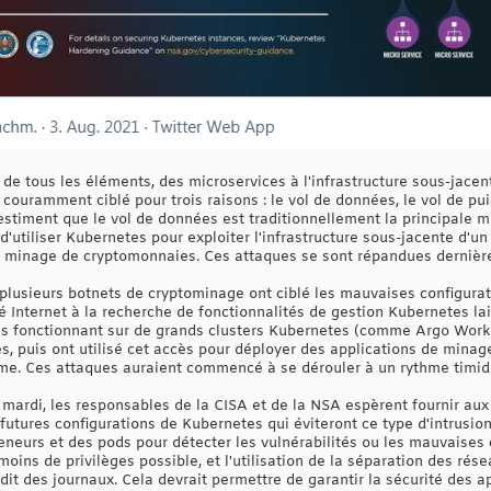
de tous les éléments, des microservices à l'infrastructure sous-jacen
couramment ciblé pour trois raisons : le vol de données, le vol de pu
estiment que le vol de données est traditionnellement la principale m
'utiliser Kubernetes pour exploiter l'infrastructure sous-jacente d'u
 le minage de cryptomonnaies. Ces attaques se sont répandues derniè
plusieurs botnets de cryptominage ont ciblé les mauvaises configurat
 Internet à la recherche de fonctionnalités de gestion Kubernetes la
ons fonctionnant sur de grands clusters Kubernetes (comme Argo Work
s, puis ont utilisé cet accès pour déployer des applications de minag
ctime. Ces attaques auraient commencé à se dérouler à un rythme timi
 mardi, les responsables de la CISA et de la NSA espèrent fournir au
futures configurations de Kubernetes qui éviteront ce type d'intrusion
neurs et des pods pour détecter les vulnérabilités ou les mauvaises c
oins de privilèges possible, et l'utilisation de la séparation des rése
audit des journaux. Cela devrait permettre de garantir la sécurité des a