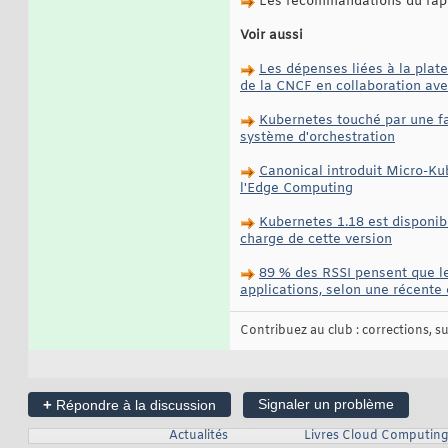
Les recommandations du rappor
Voir aussi
Les dépenses liées à la plat
de la CNCF en collaboration av
Kubernetes touché par une fai
système d'orchestration
Canonical introduit Micro-Kub
l'Edge Computing
Kubernetes 1.18 est disponib
charge de cette version
89 % des RSSI pensent que le
applications, selon une récente
Contribuez au club : corrections, sug
+
Signaler un problème
Répondre à la discussion
Actualités
Livres Cloud Computing