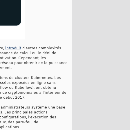
te,
introduit
d'autres complexités.
issance de calcul ou le déni de
otivation. Cependant, les
n réseau pour obtenir de la puissance
rement.
ions de clusters Kubernetes. Les
issées exposées en ligne sans
flow ou Kubeflow), ont obtenu
e de cryptomonnaies à l'intérieur de
de début 2017.
x administrateurs système une base
s. Les principales actions
onfigurations, l'exécution des
aux, des pare-feu, de
pplications.