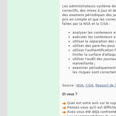
Les administrateurs système doiv
correctifs, des mises à jour et
des examens périodiques des par
pris en compte et que les corre
faites par la NSA et la CISA :
analyser les conteneurs e
exécuter les conteneurs et
utiliser la séparation de
utiliser des pare-feu pour 
utiliser l'authentification
limiter la surface d'attaqu
utiliser l'audit des journa
malveillante ;
examiner périodiquement t
les risques sont correctem
Source :
NSA
,
CISA
,
Rapport de l
Et vous ?
Quel est votre avis sur le suj
Pensez-vous qu'il est difficil
Avez-vous été déjà confronté 