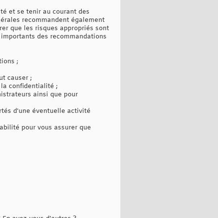
té et se tenir au courant des
 fédérales recommandent également
er que les risques appropriés sont
nts importants des recommandations
ions ;
t causer ;
a confidentialité ;
inistrateurs ainsi que pour
ertés d'une éventuelle activité
abilité pour vous assurer que