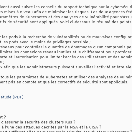
ent aussi suivre les conseils du rapport technique sur la cybersécuri
 des mises à niveau afin de minimiser les risques. Les deux agences
amètres de Kubernetes et des analyses de vulnérabilité pour s'assur
ctifs de sécurité sont appliqués. Voici ci-dessous le résumé des poi
t les pods à la recherche de vulnérabilités ou de mauvaises configurat
 les pods avec le moins de privilèges possible ;
s réseaux pour contrôler la quantité de dommages qu'un compromis peu
limiter les connexions réseau inutiles et le chiffrement pour protéger l
 forte et l'autorisation pour limiter l'accès des utilisateurs et des adm
e ;
ux afin que les administrateurs puissent surveiller l'activité et être al
ous les paramètres de Kubernetes et utiliser des analyses de vulnér
ent pris en compte et que les correctifs de sécurité sont appliqués.
'étude (PDF)
et ?
e d'assurer la sécurité des clusters K8s ?
à l'une des attaques décrites par la NSA et la CISA ?