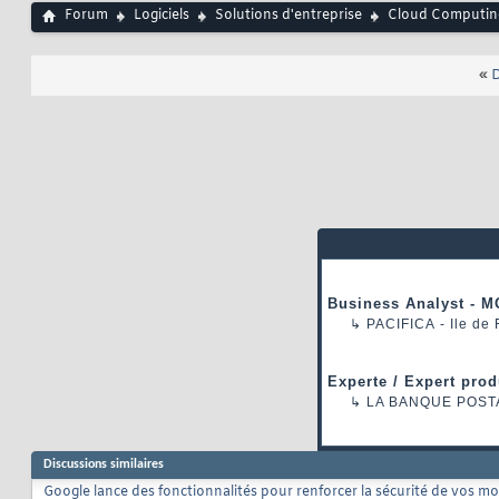
Forum
Logiciels
Solutions d'entreprise
Cloud Computin
«
D
Business Analyst - M
↳
PACIFICA
- Ile de
Experte / Expert prod
↳
LA BANQUE POST
Discussions similaires
Google lance des fonctionnalités pour renforcer la sécurité de vos 