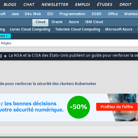
BLOGS
CHAT
NEWSLETTER
EMPLOI
ÉTUDES
DROIT
oft
Java
Dév. Web
EDI
Programmation
SGBD
Office
Mobiles
Cloud
Oracle
Azure
IBM Cloud
ing
Livres Cloud Computing
Tutoriels Cloud Computing
Microsoft Azure
ent !
Règles
g
La NSA et la CISA des États-Unis publient un guide pour renforcer la s
ide pour renforcer la sécurité des clusters Kubernetes