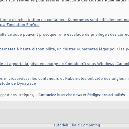
t suffisent-elles pour assurer la sécurité des clusters Kubernetes ?
eforme d'orchestration de containers Kubernetes sont difficilement ma
ec a Fondation FinOps
lle critique pouvant provoquer une escalade de privilège ; des correc
ernetes à haute disponibilité, un cluster Kubernetes léger pour les po
le et apporte la prise en charge de ContainerD sous Windows, Canoni
s microservices, les conteneurs et Kubernetes ont créé des angles m
 étude de Dynatrace
gestions, critiques, ...
Contactez le service news
et
Rédigez des actualités
Tutoriels Cloud Computing