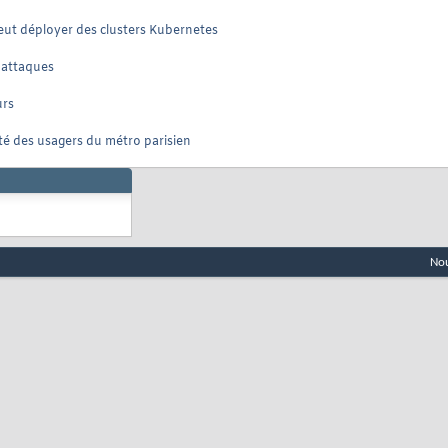
peut déployer des clusters Kubernetes
x attaques
urs
ité des usagers du métro parisien
Nou