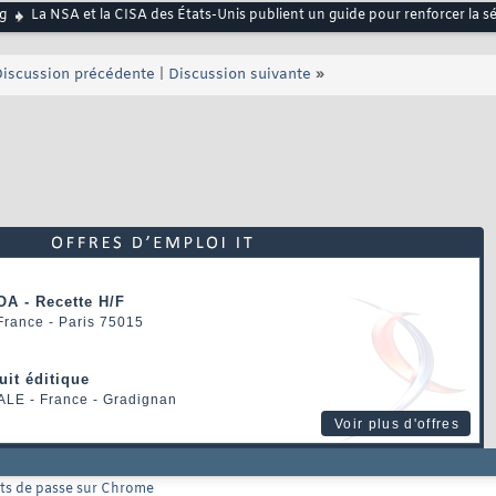
g
La NSA et la CISA des États-Unis publient un guide pour renforcer la s
iscussion précédente
|
Discussion suivante
»
OA - Recette H/F
 France - Paris 75015
uit éditique
ALE
- France - Gradignan
Voir plus d'offres
mots de passe sur Chrome