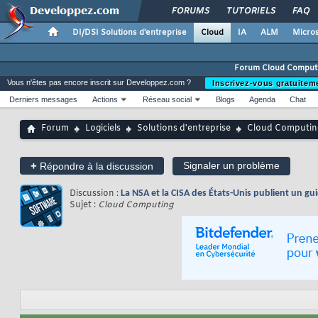
FORUMS
TUTORIELS
FAQ
DI/DSI Solutions d'entreprise
Cloud
IA
ALM
Micros
Forum Cloud Comput
Vous n'êtes pas encore inscrit sur Developpez.com ?
Inscrivez-vous gratuitem
Derniers messages
Actions
Réseau social
Blogs
Agenda
Chat
Forum
Logiciels
Solutions d'entreprise
Cloud Computin
+
Signaler un problème
Répondre à la discussion
Discussion :
La NSA et la CISA des États-Unis publient un gu
Sujet :
Cloud Computing