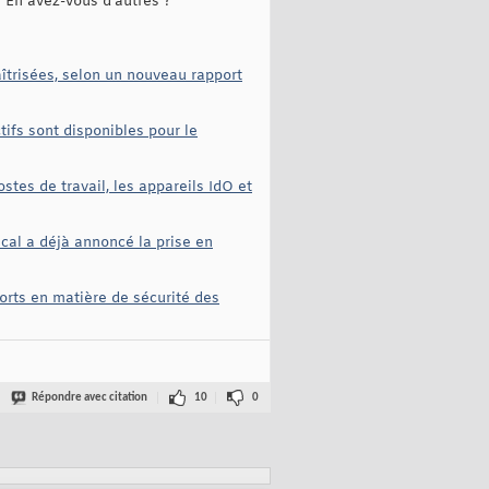
 En avez-vous d'autres ?
îtrisées, selon un nouveau rapport
tifs sont disponibles pour le
stes de travail, les appareils IdO et
cal a déjà annoncé la prise en
orts en matière de sécurité des
Répondre avec citation
10
0