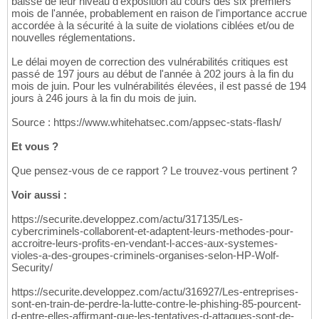
baisse de leur niveau d'exposition au cours des six premiers
mois de l'année, probablement en raison de l'importance accrue
accordée à la sécurité à la suite de violations ciblées et/ou de
nouvelles réglementations.
Le délai moyen de correction des vulnérabilités critiques est
passé de 197 jours au début de l'année à 202 jours à la fin du
mois de juin. Pour les vulnérabilités élevées, il est passé de 194
jours à 246 jours à la fin du mois de juin.
Source : https://www.whitehatsec.com/appsec-stats-flash/
Et vous ?
Que pensez-vous de ce rapport ? Le trouvez-vous pertinent ?
Voir aussi :
https://securite.developpez.com/actu/317135/Les-
cybercriminels-collaborent-et-adaptent-leurs-methodes-pour-
accroitre-leurs-profits-en-vendant-l-acces-aux-systemes-
violes-a-des-groupes-criminels-organises-selon-HP-Wolf-
Security/
https://securite.developpez.com/actu/316927/Les-entreprises-
sont-en-train-de-perdre-la-lutte-contre-le-phishing-85-pourcent-
d-entre-elles-affirmant-que-les-tentatives-d-attaques-sont-de-