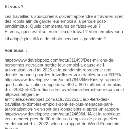
Et vous ?
Les travailleurs sud-coréens doivent apprendre à travailler avec
des robots afin de garder leur emploi à la période post-
pandémique. Quels commentaires en faites-vous ?
Et vous, quen est-il sur votre lieu de travail ? Votre employeur a-
t-il adopté plus dIA et de robots pendant la pandémie ?
Voir aussi :
https://www.developpez.com/actu/311499/Des-millions-de-
personnes-devraient-perdre-leur-emploi-a-cause-de-l-
automatisation-d-ici-2025-et-la-pandemie-represente-une-
double-menace-pour-les-travailleurs-vulnerables-selon-SREB/
https://www.developpez.com/actu/176438/McKinsey-rapporte-
que-l-automatisation-supprimera-400-a-800-millions-d-emplois-
d-ici-2030-et-375-millions-de-travailleurs-devront-se-reconvertir/
https://intelligence-
artificielle.developpez.com/actu/293261/Deux-tiers-des-
travailleurs-dont-les-emplois-sont-les-plus-menaces-par-l-
automatisation-n-en-sont-pas-conscients-d-apres-un-rapport/
https://www.developpez.com/actu/224696/L-IA-et-la-robotique-
vont-generer-pres-de-60-millions-d-emplois-de-plus-qu-elles-
en-detruiront-d-ici-2022-selon-un-rapport-du-World-Economic-
Forum/