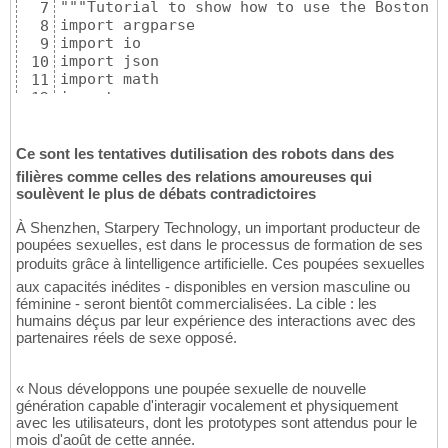
7
8
9
10
11
12
13
14
15
Ce sont les tentatives dutilisation des robots dans des
16
filières comme celles des relations amoureuses qui
17
soulèvent le plus de débats contradictoires
18
19
À Shenzhen, Starpery Technology, un important producteur de
20
poupées sexuelles, est dans le processus de formation de ses
21
produits grâce à lintelligence artificielle. Ces poupées sexuelles
22
aux capacités inédites - disponibles en version masculine ou
23
féminine - seront bientôt commercialisées. La cible : les
24
humains déçus par leur expérience des interactions avec des
25
partenaires réels de sexe opposé.
26
27
28
« Nous développons une poupée sexuelle de nouvelle
29
génération capable d'interagir vocalement et physiquement
30
avec les utilisateurs, dont les prototypes sont attendus pour le
mois d'août de cette année.
31