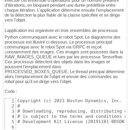
effectue cet ensemble d'opérations pour un nombre prédéfini
d'itérations, en bloquant pendant une durée prédéfinie entre
chaque itération. L'application détermine ensuite l'emplacement
de la détection la plus fiable de la classe spécifiée et se dirige
vers l'objet.
Lapplication est organisée en trois ensembles de processus
Python communiquant avec le robot Spot. Le diagramme des
processus est illustré ci-dessous. Le processus principal
communique avec le robot Spot via GRPC et reçoit
constamment des images. Ces images sont poussées dans la
RAW_IMAGES_QUEUE et lues par les processus Tensorflow.
Ces processus détectent des objets dans les images et
poussent l'emplacement dans
PROCESSED_BOXES_QUEUE. Le thread principal détermine
alors l'emplacement de l'objet et envoie des commandes au
robot pour qu'il se dirige vers l'objet.
Code :
Copyright (c) 2023 Boston Dynamics, Inc.  All rights reserved. 
# 
# Downloading, reproducing, distributing or otherwise using the SDK Software 
# is subject to the terms and conditions of the Boston Dynamics Software 
# Development Kit License (20191101-BDSDK-SL). 
  
"""Tutorial to show how to use the Boston Dynamics API to detect and follow an object""" 
import argparse 
import io 
import json 
import math 
import os 
import signal 
import sys 
import time 
from multiprocessing import Barrier, Process, Queue, Value 
from queue import Empty, Full 
from threading import BrokenBarrierError, Thread 
  
import cv2 
import numpy as np 
from PIL import Image 
from scipy import ndimage 
from tensorflow_object_detection import DetectorAPI 
  
import bosdyn.client 
import bosdyn.client.util 
from bosdyn import geometry 
from bosdyn.api import geometry_pb2 as geo 
from bosdyn.api import image_pb2, trajectory_pb2 
from bosdyn.api.image_pb2 import ImageSource 
from bosdyn.api.spot import robot_command_pb2 as spot_command_pb2 
from bosdyn.client.async_tasks import AsyncPeriodicQuery, AsyncTasks 
from bosdyn.client.frame_helpers import (GROUND_PLANE_FRAME_NAME, VISION_FRAME_NAME, get_a_tform_b, 
                                         get_vision_tform_body) 
from bosdyn.client.image import ImageClient 
from bosdyn.client.lease import LeaseClient, LeaseKeepAlive 
from bosdyn.client.math_helpers import Quat, SE3Pose 
from bosdyn.client.robot_command import (CommandFailedError, CommandTimedOutError, 
                                         RobotCommandBuilder, RobotCommandClient, blocking_stand) 
from bosdyn.client.robot_state import RobotStateClient 
  
LOGGER = bosdyn.client.util.get_logger() 
  
SHUTDOWN_FLAG = Value('i', 0) 
  
# Don't let the queues get too backed up 
QUEUE_MAXSIZE = 10 
  
# This is a multiprocessing.Queue for communication between the main process and the 
# Tensorflow processes. 
# Entries in this queue are in the format: 
  
# { 
#     'source': Name of the camera, 
#     'world_tform_cam': transform from VO to camera, 
#     'world_tform_gpe':  transform from VO to ground plane, 
#     'raw_image_time': Time when the image was collected, 
#     'cv_image': The decoded image, 
#     'visual_dims': (cols, rows), 
#     'depth_image': depth image proto, 
#     'system_cap_time': Time when the image was received by the main process, 
#     'image_queued_time': Time when the image was done preprocessing and queued 
# } 
RAW_IMAGES_QUEUE = Queue(QUEUE_MAXSIZE) 
  
# This is a multiprocessing.Queue for communication between the Tensorflow processes and 
# the bbox print process. This is meant for running in a containerized environment with no access 
# to an X display 
# Entries in this queue have the following fields in addition to those in : 
# { 
#   'processed_image_start_time':  Time when the image was received by the TF process, 
#   'processed_image_end_time':  Time when the image was processing for bounding boxes 
#   'boxes': list of detected bounding boxes for the processed image 
#   'classes': classes of objects, 
#   'scores': confidence scores, 
# } 
PROCESSED_BOXES_QUEUE = Queue(QUEUE_MAXSIZE) 
  
# Barrier for waiting on Tensorflow processes to start, initialized in main() 
TENSORFLOW_PROCESS_BARRIER = None 
  
COCO_CLASS_DICT = { 
    1: 'person', 
    2: 'bicycle', 
    3: 'car', 
    4: 'motorcycle', 
    5: 'airplane', 
    6: 'bus', 
    7: 'train', 
    8: 'truck', 
    9: 'boat', 
    10: 'trafficlight', 
    11: 'firehydrant', 
    13: 'stopsign', 
    14: 'parkingmeter', 
    15: 'bench', 
    16: 'bird', 
    17: 'cat', 
    18: 'dog', 
    19: 'horse', 
    20: 'sheep', 
    21: 'cow', 
    22: 'elephant', 
    23: 'bear', 
    24: 'zebra', 
    25: 'giraffe', 
    27: 'backpack', 
    28: 'umbrella', 
    31: 'handbag', 
    32: 'tie', 
    33: 'suitcase', 
    34: 'frisbee', 
    35: 'skis', 
    36: 'snowboard', 
    37: 'sportsball', 
    38: 'kite', 
    39: 'baseballbat', 
    40: 'baseballglove', 
    41: 'skateboard', 
    42: 'surfboard', 
    43: 'tennisracket', 
    44: 'bottle', 
    46: 'wineglass', 
    47: 'cup', 
    48: 'fork', 
    49: 'knife', 
    50: 'spoon', 
    51: 'bowl', 
    52: 'banana', 
    53: 'apple', 
    54: 'sandwich', 
    55: 'orange', 
    56: 'broccoli', 
    57: 'carrot', 
    58: 'hotdog', 
    59: 'pizza', 
    60: 'donut', 
    61: 'cake', 
    62: 'chair', 
    63: 'couch', 
    64: 'pottedplant', 
    65: 'bed', 
    67: 'diningtable', 
    70: 'toilet', 
    72: 'tv', 
    73: 'laptop', 
    74: 'mouse', 
    75: 'remote', 
    76: 'keyboard', 
    77: 'cellphone', 
    78: 'microwave', 
    79: 'oven', 
    80: 'toaster', 
    81: 'sink', 
    82: 'refrigerator', 
    84: 'book', 
    85: 'clock', 
    86: 'vase', 
    87: 'scissors', 
    88: 'teddybear', 
    89: 'hairdrier', 
    90: 'toothbrush' 
} 
  
# Mapping from visual to depth data 
VISUAL_SOURCE_TO_DEPTH_MAP_SOURCE = { 
    'frontleft_fisheye_image': 'frontleft_depth_in_visual_frame', 
    'frontright_fisheye_image': 'frontright_depth_in_visual_frame' 
} 
ROTATION_ANGLES = { 
    'back_fisheye_image': 0, 
    'frontleft_fisheye_image': -78, 
    'frontright_fisheye_image': -102, 
    'left_fisheye_image': 0, 
    'right_fisheye_image': 180 
} 
  
  
def _update_thread(async_task): 
    while True: 
        async_task.update() 
        time.sleep(0.01) 
  
  
class AsyncImage(AsyncPeriodicQuery): 
    """Grab image.""" 
  
    def __init__(self, image_client, image_sources): 
        # Period is set to be about 15 FPS 
        super(AsyncImage, self).__init__('images', image_client, LOGGER, period_sec=0.067) 
        self.image_sources = image_sources 
  
    def _start_query(self): 
        return self._client.get_image_from_sources_async(self.image_sources) 
  
  
class AsyncRobotState(AsyncPeriodicQuery): 
    """Grab robot state.""" 
  
    def __init__(self, robot_state_client): 
        # period is set to be about the same rate as detections on the CORE AI 
        super(AsyncRobotState, self).__init__('robot_state', robot_state_client, LOGGER, 
                                              period_sec=0.02) 
  
    def _start_query(self): 
        return self._client.get_robot_state_async() 
  
  
def get_source_list(image_client): 
    """Gets a list of image sources and filters based on config dictionary 
  
    Args: 
        image_client: Instantiated image client 
    """ 
  
    # We are using only the visual images with their corresponding depth sensors 
    sources = image_client.list_image_sources() 
    source_list = [] 
    for source in sources: 
        if source.image_type == ImageSource.IMAGE_TYPE_VISUAL: 
            # only append if sensor has corresponding depth sensor 
            if source.name in VISUAL_SOURCE_TO_DEPTH_MAP_SOURCE: 
                
1
2
3
4
5
6