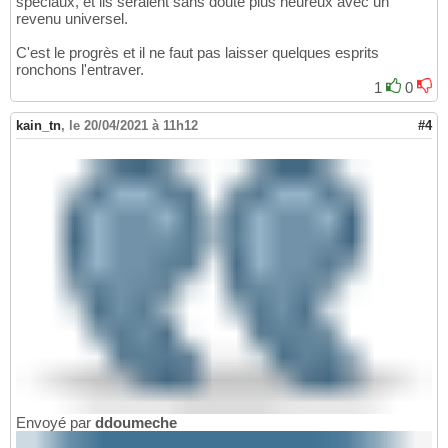
spéciaux, et ils seraient sans doute plus heureux avec un
revenu universel.
C'est le progrès et il ne faut pas laisser quelques esprits
ronchons l'entraver.
1
0
kain_tn
,
le 20/04/2021 à 11h12
#4
Envoyé par
ddoumeche