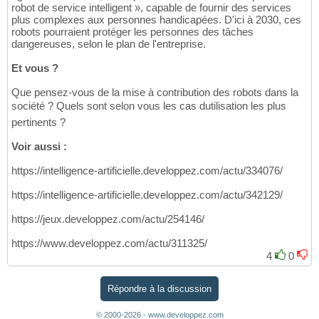
robot de service intelligent », capable de fournir des services
57
plus complexes aux personnes handicapées. D'ici à 2030, ces
58
robots pourraient protéger les personnes des tâches
59
dangereuses, selon le plan de l'entreprise.
60
61
Et vous ?
62
63
Que pensez-vous de la mise à contribution des robots dans la
64
société ? Quels sont selon vous les cas dutilisation les plus
65
pertinents ?
66
67
Voir aussi :
68
69
https://intelligence-artificielle.developpez.com/actu/334076/
70
71
https://intelligence-artificielle.developpez.com/actu/342129/
72
73
https://jeux.developpez.com/actu/254146/
74
75
https://www.developpez.com/actu/311325/
76
4
0
77
78
Répondre à la discussion
79
80
81
© 2000-2026 - www.developpez.com