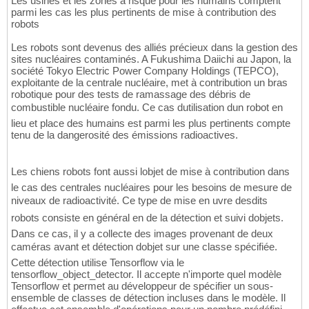
Les usines et les zones à risque pour les humains comptent
parmi les cas les plus pertinents de mise à contribution des
robots
Les robots sont devenus des alliés précieux dans la gestion des
sites nucléaires contaminés. A Fukushima Daiichi au Japon, la
société Tokyo Electric Power Company Holdings (TEPCO),
exploitante de la centrale nucléaire, met à contribution un bras
robotique pour des tests de ramassage des débris de
combustible nucléaire fondu. Ce cas dutilisation dun robot en
lieu et place des humains est parmi les plus pertinents compte
tenu de la dangerosité des émissions radioactives.
Les chiens robots font aussi lobjet de mise à contribution dans
le cas des centrales nucléaires pour les besoins de mesure de
niveaux de radioactivité. Ce type de mise en uvre desdits
robots consiste en général en de la détection et suivi dobjets.
Dans ce cas, il y a collecte des images provenant de deux
caméras avant et détection dobjet sur une classe spécifiée.
Cette détection utilise Tensorflow via le
tensorflow_object_detector. Il accepte n'importe quel modèle
Tensorflow et permet au développeur de spécifier un sous-
ensemble de classes de détection incluses dans le modèle. Il