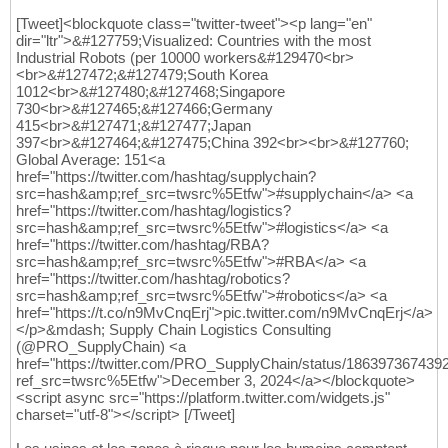
[Tweet]<blockquote class="twitter-tweet"><p lang="en"
dir="ltr">&#127759;Visualized: Countries with the most
Industrial Robots (per 10000 workers&#129470<br>
<br>&#127472;&#127479;South Korea
1012<br>&#127480;&#127468;Singapore
730<br>&#127465;&#127466;Germany
415<br>&#127471;&#127477;Japan
397<br>&#127464;&#127475;China 392<br><br>&#127760;
Global Average: 151<a
href="https://twitter.com/hashtag/supplychain?
src=hash&amp;ref_src=twsrc%5Etfw">#supplychain</a> <a
href="https://twitter.com/hashtag/logistics?
src=hash&amp;ref_src=twsrc%5Etfw">#logistics</a> <a
href="https://twitter.com/hashtag/RBA?
src=hash&amp;ref_src=twsrc%5Etfw">#RBA</a> <a
href="https://twitter.com/hashtag/robotics?
src=hash&amp;ref_src=twsrc%5Etfw">#robotics</a> <a
href="https://t.co/n9MvCnqErj">pic.twitter.com/n9MvCnqErj</a>
</p>&mdash; Supply Chain Logistics Consulting
(@PRO_SupplyChain) <a
href="https://twitter.com/PRO_SupplyChain/status/18639736743
ref_src=twsrc%5Etfw">December 3, 2024</a></blockquote>
<script async src="https://platform.twitter.com/widgets.js"
charset="utf-8"></script> [/Tweet]