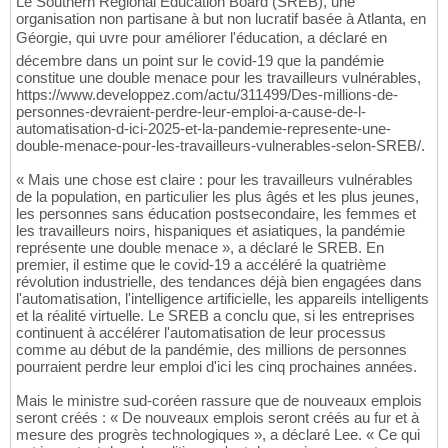
Le Southern Regional Education Board (SREB), une
organisation non partisane à but non lucratif basée à Atlanta, en
Géorgie, qui uvre pour améliorer l'éducation, a déclaré en
décembre dans un point sur le covid-19 que la pandémie
constitue une double menace pour les travailleurs vulnérables,
https://www.developpez.com/actu/311499/Des-millions-de-
personnes-devraient-perdre-leur-emploi-a-cause-de-l-
automatisation-d-ici-2025-et-la-pandemie-represente-une-
double-menace-pour-les-travailleurs-vulnerables-selon-SREB/.
« Mais une chose est claire : pour les travailleurs vulnérables
de la population, en particulier les plus âgés et les plus jeunes,
les personnes sans éducation postsecondaire, les femmes et
les travailleurs noirs, hispaniques et asiatiques, la pandémie
représente une double menace », a déclaré le SREB. En
premier, il estime que le covid-19 a accéléré la quatrième
révolution industrielle, des tendances déjà bien engagées dans
l'automatisation, l'intelligence artificielle, les appareils intelligents
et la réalité virtuelle. Le SREB a conclu que, si les entreprises
continuent à accélérer l'automatisation de leur processus
comme au début de la pandémie, des millions de personnes
pourraient perdre leur emploi d'ici les cinq prochaines années.
Mais le ministre sud-coréen rassure que de nouveaux emplois
seront créés : « De nouveaux emplois seront créés au fur et à
mesure des progrès technologiques », a déclaré Lee. « Ce qui