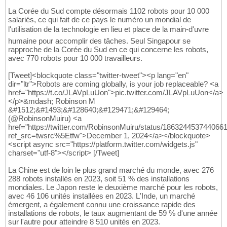
La Corée du Sud compte désormais 1102 robots pour 10 000
salariés, ce qui fait de ce pays le numéro un mondial de
l'utilisation de la technologie en lieu et place de la main-d'uvre
humaine pour accomplir des tâches. Seul Singapour se
rapproche de la Corée du Sud en ce qui concerne les robots,
avec 770 robots pour 10 000 travailleurs.
[Tweet]<blockquote class="twitter-tweet"><p lang="en"
dir="ltr">Robots are coming globally, is your job replaceable? <a
href="https://t.co/JLAVpLuUon">pic.twitter.com/JLAVpLuUon</a>
</p>&mdash; Robinson M
&#1512;&#1493;&#128640;&#129471;&#129464;
(@RobinsonMuiru) <a
href="https://twitter.com/RobinsonMuiru/status/186324453744066
ref_src=twsrc%5Etfw">December 1, 2024</a></blockquote>
<script async src="https://platform.twitter.com/widgets.js"
charset="utf-8"></script> [/Tweet]
La Chine est de loin le plus grand marché du monde, avec 276
288 robots installés en 2023, soit 51 % des installations
mondiales. Le Japon reste le deuxième marché pour les robots,
avec 46 106 unités installées en 2023. L'Inde, un marché
émergent, a également connu une croissance rapide des
installations de robots, le taux augmentant de 59 % d'une année
sur l'autre pour atteindre 8 510 unités en 2023.