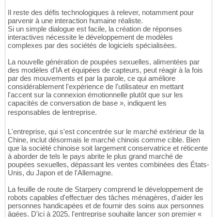
32
Il reste des défis technologiques à relever, notamment pour
33
parvenir à une interaction humaine réaliste.
34
Si un simple dialogue est facile, la création de réponses
35
interactives nécessite le développement de modèles
36
complexes par des sociétés de logiciels spécialisées.
37
38
La nouvelle génération de poupées sexuelles, alimentées par
39
des modèles d'IA et équipées de capteurs, peut réagir à la fois
40
par des mouvements et par la parole, ce qui améliore
41
considérablement l'expérience de l'utilisateur en mettant
42
l'accent sur la connexion émotionnelle plutôt que sur les
43
capacités de conversation de base », indiquent les
44
responsables de lentreprise.
45
46
L'entreprise, qui s'est concentrée sur le marché extérieur de la
47
Chine, inclut désormais le marché chinois comme cible. Bien
48
que la société chinoise soit largement conservatrice et réticente
49
à aborder de tels le pays abrite le plus grand marché de
50
poupées sexuelles, dépassant les ventes combinées des États-
51
Unis, du Japon et de l'Allemagne.
52
53
La feuille de route de Starpery comprend le développement de
54
robots capables d'effectuer des tâches ménagères, d'aider les
55
personnes handicapées et de fournir des soins aux personnes
âgées. D'ici à 2025, l'entreprise souhaite lancer son premier «
56