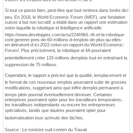
Si tout ce passe bien, peut-être que tout rentrera dans lordre dici
peu. En 2018, le World Economic Forum (WEF), une fondation
suisse à but non lucratif, a établi dans un rapport une estimation
selon laquelle la robotique et lintelligence artificielle
https://www.developpez.com/actu/224696/L-IA-et-la-robotique-
vont-generer-pres-de-60-millions-d-emplois-de-plus-qu-elles-
en-detruiront-d-ici-2022-selon-un-rapport-du-World-Economic-
Forum/. Plus précisément, la robotique et lIA pourraient
potentiellement créer 133 millions demplois tout en entraînant la
suppression de 75 millions.
Cependant, le rapport a précisé que la qualité, lemplacement et
le format de ces nouveaux emplois pourraient subir de grosses
modifications, suggérant ainsi que loffre demploi permanent à
temps plein pourrait éventuellement diminuer. Certaines
entreprises pourraient opter pour les travailleurs temporaires,
les travailleurs indépendants ou encore les entrepreneurs
spécialisés, tandis que dautres pourraient opter pour
lautomatisation tous azimuts des tâches.
Source : Le ministre sud-coréen du Travail