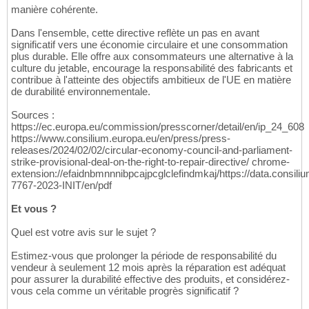
manière cohérente.
Dans l'ensemble, cette directive reflète un pas en avant
significatif vers une économie circulaire et une consommation
plus durable. Elle offre aux consommateurs une alternative à la
culture du jetable, encourage la responsabilité des fabricants et
contribue à l'atteinte des objectifs ambitieux de l'UE en matière
de durabilité environnementale.
Sources :
https://ec.europa.eu/commission/presscorner/detail/en/ip_24_608
https://www.consilium.europa.eu/en/press/press-
releases/2024/02/02/circular-economy-council-and-parliament-
strike-provisional-deal-on-the-right-to-repair-directive/ chrome-
extension://efaidnbmnnnibpcajpcglclefindmkaj/https://data.consil
7767-2023-INIT/en/pdf
Et vous ?
Quel est votre avis sur le sujet ?
Estimez-vous que prolonger la période de responsabilité du
vendeur à seulement 12 mois après la réparation est adéquat
pour assurer la durabilité effective des produits, et considérez-
vous cela comme un véritable progrès significatif ?