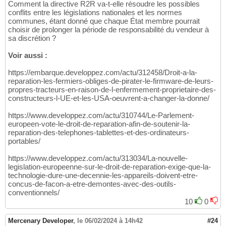
Comment la directive R2R va-t-elle résoudre les possibles
conflits entre les législations nationales et les normes
communes, étant donné que chaque État membre pourrait
choisir de prolonger la période de responsabilité du vendeur à
sa discrétion ?
Voir aussi :
https://embarque.developpez.com/actu/312458/Droit-a-la-
reparation-les-fermiers-obliges-de-pirater-le-firmware-de-leurs-
propres-tracteurs-en-raison-de-l-enfermement-proprietaire-des-
constructeurs-l-UE-et-les-USA-oeuvrent-a-changer-la-donne/
https://www.developpez.com/actu/310744/Le-Parlement-
europeen-vote-le-droit-de-reparation-afin-de-soutenir-la-
reparation-des-telephones-tablettes-et-des-ordinateurs-
portables/
https://www.developpez.com/actu/313034/La-nouvelle-
legislation-europeenne-sur-le-droit-de-reparation-exige-que-la-
technologie-dure-une-decennie-les-appareils-doivent-etre-
concus-de-facon-a-etre-demontes-avec-des-outils-
conventionnels/
10
0
Mercenary Developer
,
le 06/02/2024 à 14h42
#24