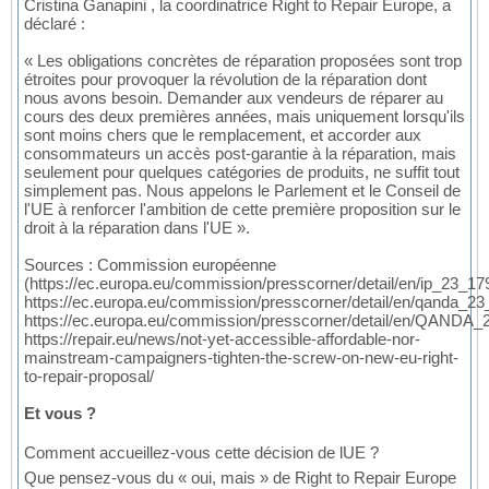
Cristina Ganapini , la coordinatrice Right to Repair Europe, a
déclaré :
« Les obligations concrètes de réparation proposées sont trop
étroites pour provoquer la révolution de la réparation dont
nous avons besoin. Demander aux vendeurs de réparer au
cours des deux premières années, mais uniquement lorsqu'ils
sont moins chers que le remplacement, et accorder aux
consommateurs un accès post-garantie à la réparation, mais
seulement pour quelques catégories de produits, ne suffit tout
simplement pas. Nous appelons le Parlement et le Conseil de
l'UE à renforcer l'ambition de cette première proposition sur le
droit à la réparation dans l'UE ».
Sources : Commission européenne
(https://ec.europa.eu/commission/presscorner/detail/en/ip_23_17
https://ec.europa.eu/commission/presscorner/detail/en/qanda_23
https://ec.europa.eu/commission/presscorner/detail/en/QANDA_
https://repair.eu/news/not-yet-accessible-affordable-nor-
mainstream-campaigners-tighten-the-screw-on-new-eu-right-
to-repair-proposal/
Et vous ?
Comment accueillez-vous cette décision de lUE ?
Que pensez-vous du « oui, mais » de Right to Repair Europe