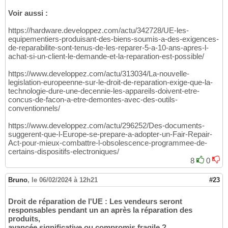
Voir aussi :
https://hardware.developpez.com/actu/342728/UE-les-
equipementiers-produisant-des-biens-soumis-a-des-exigences-
de-reparabilite-sont-tenus-de-les-reparer-5-a-10-ans-apres-l-
achat-si-un-client-le-demande-et-la-reparation-est-possible/
https://www.developpez.com/actu/313034/La-nouvelle-
legislation-europeenne-sur-le-droit-de-reparation-exige-que-la-
technologie-dure-une-decennie-les-appareils-doivent-etre-
concus-de-facon-a-etre-demontes-avec-des-outils-
conventionnels/
https://www.developpez.com/actu/296252/Des-documents-
suggerent-que-l-Europe-se-prepare-a-adopter-un-Fair-Repair-
Act-pour-mieux-combattre-l-obsolescence-programmee-de-
certains-dispositifs-electroniques/
8
0
Bruno
,
le 06/02/2024 à 12h21
#23
Droit de réparation de l'UE : Les vendeurs seront
responsables pendant un an après la réparation des
produits,
avancée significative ou compromis fragile ?