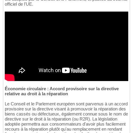
officiel de l'UE.
Économie circulaire : Accord provisoire sur la directive
relative au droit à la réparation
Le Conseil et le Parlement européen sont parvenus à un accord
provisoire sur la directive visant à promouvoir la réparation des
biens cassés ou défectueux, également connue sous le nom de
directive sur le droit à la réparation (ou R2R). La législation
adoptée permettra aux consommateurs d'avoir plus facilement
recours à la réparation plutôt qu'au remplacement en rendant