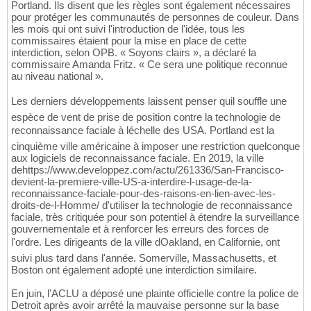
Portland. Ils disent que les règles sont également nécessaires
pour protéger les communautés de personnes de couleur. Dans
les mois qui ont suivi l'introduction de l'idée, tous les
commissaires étaient pour la mise en place de cette
interdiction, selon OPB. « Soyons clairs », a déclaré la
commissaire Amanda Fritz. « Ce sera une politique reconnue
au niveau national ».
Les derniers développements laissent penser quil souffle une
espèce de vent de prise de position contre la technologie de
reconnaissance faciale à léchelle des USA. Portland est la
cinquième ville américaine à imposer une restriction quelconque
aux logiciels de reconnaissance faciale. En 2019, la ville
dehttps://www.developpez.com/actu/261336/San-Francisco-
devient-la-premiere-ville-US-a-interdire-l-usage-de-la-
reconnaissance-faciale-pour-des-raisons-en-lien-avec-les-
droits-de-l-Homme/ d'utiliser la technologie de reconnaissance
faciale, très critiquée pour son potentiel à étendre la surveillance
gouvernementale et à renforcer les erreurs des forces de
l'ordre. Les dirigeants de la ville dOakland, en Californie, ont
suivi plus tard dans l'année. Somerville, Massachusetts, et
Boston ont également adopté une interdiction similaire.
En juin, l'ACLU a déposé une plainte officielle contre la police de
Detroit après avoir arrêté la mauvaise personne sur la base