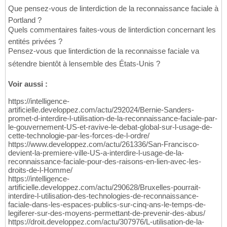
Que pensez-vous de linterdiction de la reconnaissance faciale à
Portland ?
Quels commentaires faites-vous de linterdiction concernant les
entités privées ?
Pensez-vous que linterdiction de la reconnaisse faciale va
sétendre bientôt à lensemble des États-Unis ?
Voir aussi :
https://intelligence-
artificielle.developpez.com/actu/292024/Bernie-Sanders-
promet-d-interdire-l-utilisation-de-la-reconnaissance-faciale-par-
le-gouvernement-US-et-ravive-le-debat-global-sur-l-usage-de-
cette-technologie-par-les-forces-de-l-ordre/
https://www.developpez.com/actu/261336/San-Francisco-
devient-la-premiere-ville-US-a-interdire-l-usage-de-la-
reconnaissance-faciale-pour-des-raisons-en-lien-avec-les-
droits-de-l-Homme/
https://intelligence-
artificielle.developpez.com/actu/290628/Bruxelles-pourrait-
interdire-l-utilisation-des-technologies-de-reconnaissance-
faciale-dans-les-espaces-publics-sur-cinq-ans-le-temps-de-
legiferer-sur-des-moyens-permettant-de-prevenir-des-abus/
https://droit.developpez.com/actu/307976/L-utilisation-de-la-