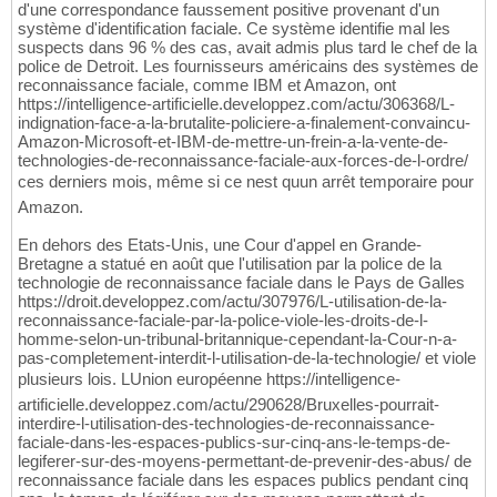
d'une correspondance faussement positive provenant d'un
système d'identification faciale. Ce système identifie mal les
suspects dans 96 % des cas, avait admis plus tard le chef de la
police de Detroit. Les fournisseurs américains des systèmes de
reconnaissance faciale, comme IBM et Amazon, ont
https://intelligence-artificielle.developpez.com/actu/306368/L-
indignation-face-a-la-brutalite-policiere-a-finalement-convaincu-
Amazon-Microsoft-et-IBM-de-mettre-un-frein-a-la-vente-de-
technologies-de-reconnaissance-faciale-aux-forces-de-l-ordre/
ces derniers mois, même si ce nest quun arrêt temporaire pour
Amazon.
En dehors des Etats-Unis, une Cour d'appel en Grande-
Bretagne a statué en août que l'utilisation par la police de la
technologie de reconnaissance faciale dans le Pays de Galles
https://droit.developpez.com/actu/307976/L-utilisation-de-la-
reconnaissance-faciale-par-la-police-viole-les-droits-de-l-
homme-selon-un-tribunal-britannique-cependant-la-Cour-n-a-
pas-completement-interdit-l-utilisation-de-la-technologie/ et viole
plusieurs lois. LUnion européenne https://intelligence-
artificielle.developpez.com/actu/290628/Bruxelles-pourrait-
interdire-l-utilisation-des-technologies-de-reconnaissance-
faciale-dans-les-espaces-publics-sur-cinq-ans-le-temps-de-
legiferer-sur-des-moyens-permettant-de-prevenir-des-abus/ de
reconnaissance faciale dans les espaces publics pendant cinq