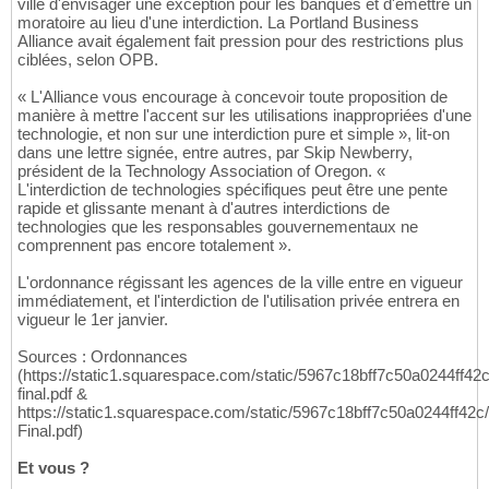
ville d'envisager une exception pour les banques et d'émettre un
moratoire au lieu d'une interdiction. La Portland Business
Alliance avait également fait pression pour des restrictions plus
ciblées, selon OPB.
« L'Alliance vous encourage à concevoir toute proposition de
manière à mettre l'accent sur les utilisations inappropriées d'une
technologie, et non sur une interdiction pure et simple », lit-on
dans une lettre signée, entre autres, par Skip Newberry,
président de la Technology Association of Oregon. «
L'interdiction de technologies spécifiques peut être une pente
rapide et glissante menant à d'autres interdictions de
technologies que les responsables gouvernementaux ne
comprennent pas encore totalement ».
L'ordonnance régissant les agences de la ville entre en vigueur
immédiatement, et l'interdiction de l'utilisation privée entrera en
vigueur le 1er janvier.
Sources : Ordonnances
(https://static1.squarespace.com/static/5967c18bff7c50a0244f
final.pdf &
https://static1.squarespace.com/static/5967c18bff7c50a0244
Final.pdf)
Et vous ?