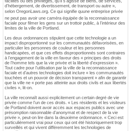
facilités ou des privilèges, qu'il s'agisse de biens, de services,
d'hébergement, de divertissement, de transport ou autre »,
selon OregonLaws.org. Ce qui signifie quune entreprise privée
ne peut pas avoir une caméra équipée de la reconnaissance
faciale pour filmer les gens sur un trottoir public, à l'intérieur des
limites de la ville de Portland.
Les deux ordonnances stipulent que cette technologie a un
impact disproportionné sur les communautés défavorisées, en
particulier les personnes de couleur et les personnes
handicapées, et que ces effets disproportionnés sont contraires
à l'engagement de la ville en faveur des « principes des droits
de l'homme tels que la vie privée et la liberté d'expression ».
Tout cadre pour l'utilisation par la ville de la reconnaissance
faciale et d'autres technologies doit inclure « les communautés
touchées et un pouvoir de décision transparent » afin de garantir
que la ville ne « porte pas atteinte aux droits civils et aux libertés
civiles », lit-on.
La ville reconnaît aussi explicitement un certain degré de vie
privée comme l'un de ces droits. « Les résidents et les visiteurs
de Portland doivent avoir accès aux espaces publics avec une
présomption raisonnable d'anonymat et de respect de la vie
privée », peut-on lire dans la deuxième ordonnance. « Ceci est
particulièrement vrai pour ceux qui ont été historiquement trop
surveillés et qui vivent différemment les technologies de