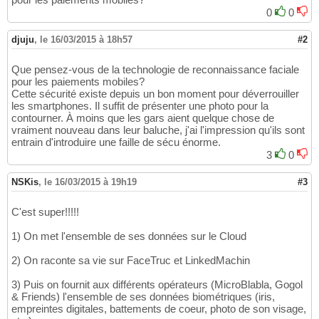
0
0
djuju
,
le 16/03/2015 à 18h57
#2
Que pensez-vous de la technologie de reconnaissance faciale
pour les paiements mobiles?
Cette sécurité existe depuis un bon moment pour déverrouiller
les smartphones. Il suffit de présenter une photo pour la
contourner. À moins que les gars aient quelque chose de
vraiment nouveau dans leur baluche, j'ai l'impression qu'ils sont
entrain d'introduire une faille de sécu énorme.
3
0
NSKis
,
le 16/03/2015 à 19h19
#3
C'est super!!!!!
1) On met l'ensemble de ses données sur le Cloud
2) On raconte sa vie sur FaceTruc et LinkedMachin
3) Puis on fournit aux différents opérateurs (MicroBlabla, Gogol
& Friends) l'ensemble de ses données biométriques (iris,
empreintes digitales, battements de coeur, photo de son visage,