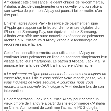
Anticipant cette croissance, le géant chinois de l'e-commerce,
Alibaba, a décidé d'implémenter une nouvelle fonctionnalité à
son service de paiement Alipay qui pourrait lui permettre d'en
tirer parti.
En effet, après Apple Pay - le service de paiement en ligne
d'Apple qui s'appuie sur le lecteur d'empreintes digitales d'un
iPhone - et Samsung Pay, son équivalent chez Samsung,
Alibaba veut offrir une autre nouvelle expérience de paiements
mobiles aux utilisateurs d'Alipay, grâce à la technologie de
reconnaissance faciale.
Cette fonctionnalité permettra aux utilisateurs d'Alipay de
confirmer leurs paiements en ligne en scannant simplement leur
visage avec leur smartphone. Le patron d'Alibaba, Jack Ma, l'a
annoncé hier à la foire CeGIT, à Hanovre en Allemagne.
«
Le paiement en ligne pour acheter des choses est toujours un
casse-tête,
» a-t-il dit. «
Vous oubliez votre mot de passe, vous
vous inquiétez de votre sécurité. Aujourd'hui, nous vous
montrons une nouvelle technologie
». A-t-il déclaré lors de son
intervention.
En démonstration, Jack Ma a utilisé Alipay pour acheter un
vieux timbre de Hanovre à partir du site e-commerce d'Alibaba
en Chine. Au moment de confirmer l'achat, le PDG du géant