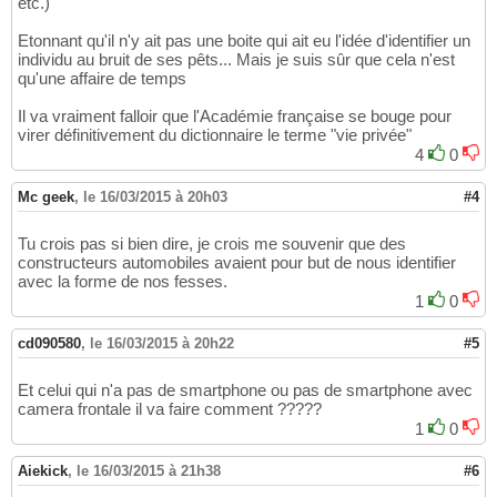
etc.)
Etonnant qu'il n'y ait pas une boite qui ait eu l'idée d'identifier un
individu au bruit de ses pêts... Mais je suis sûr que cela n'est
qu'une affaire de temps
Il va vraiment falloir que l'Académie française se bouge pour
virer définitivement du dictionnaire le terme "vie privée"
4
0
Mc geek
,
le 16/03/2015 à 20h03
#4
Tu crois pas si bien dire, je crois me souvenir que des
constructeurs automobiles avaient pour but de nous identifier
avec la forme de nos fesses.
1
0
cd090580
,
le 16/03/2015 à 20h22
#5
Et celui qui n'a pas de smartphone ou pas de smartphone avec
camera frontale il va faire comment ?????
1
0
Aiekick
,
le 16/03/2015 à 21h38
#6