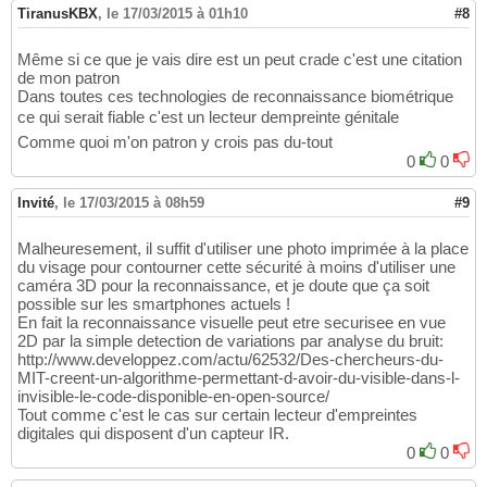
TiranusKBX
,
le 17/03/2015 à 01h10
#8
Même si ce que je vais dire est un peut crade c'est une citation
de mon patron
Dans toutes ces technologies de reconnaissance biométrique
ce qui serait fiable c'est un lecteur dempreinte génitale
Comme quoi m'on patron y crois pas du-tout
0
0
Invité
,
le 17/03/2015 à 08h59
#9
Malheuresement, il suffit d'utiliser une photo imprimée à la place
du visage pour contourner cette sécurité à moins d'utiliser une
caméra 3D pour la reconnaissance, et je doute que ça soit
possible sur les smartphones actuels !
En fait la reconnaissance visuelle peut etre securisee en vue
2D par la simple detection de variations par analyse du bruit:
http://www.developpez.com/actu/62532/Des-chercheurs-du-
MIT-creent-un-algorithme-permettant-d-avoir-du-visible-dans-l-
invisible-le-code-disponible-en-open-source/
Tout comme c'est le cas sur certain lecteur d'empreintes
digitales qui disposent d'un capteur IR.
0
0