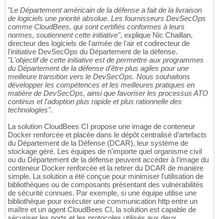
"Le Département américain de la défense a fait de la livraison
de logiciels une priorité absolue. Les fournisseurs DevSecOps
comme CloudBees, qui sont certifiés conformes à leurs
normes, soutiennent cette initiative"
, explique Nic Chaillan,
directeur des logiciels de l'armée de l'air et codirecteur de
l'initiative DevSecOps du Département de la défense.
"L'objectif de cette initiative est de permettre aux programmes
du Département de la défense d'être plus agiles pour une
meilleure transition vers le DevSecOps. Nous souhaitons
développer les compétences et les meilleures pratiques en
matière de DevSecOps, ainsi que favoriser les processus ATO
continus et l'adoption plus rapide et plus rationnelle des
technologies".
La solution CloudBees CI propose une image de conteneur
Docker renforcée et placée dans le dépôt centralisé d'artefacts
du Département de la Défense (DCAR), leur système de
stockage géré. Les équipes de n'importe quel organisme civil
ou du Département de la défense peuvent accéder à l'image du
conteneur Docker renforcée et la retirer du DCAR de manière
simple. La solution a été conçue pour minimiser l'utilisation de
bibliothèques ou de composants présentant des vulnérabilités
de sécurité connues. Par exemple, si une équipe utilise une
bibliothèque pour exécuter une communication http entre un
maître et un agent CloudBees CI, la solution est capable de
sécuriser les ports et les protocoles utilisés aux deux