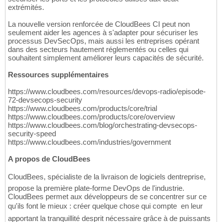
extrémités.
La nouvelle version renforcée de CloudBees CI peut non
seulement aider les agences à s'adapter pour sécuriser les
processus DevSecOps, mais aussi les entreprises opérant
dans des secteurs hautement réglementés ou celles qui
souhaitent simplement améliorer leurs capacités de sécurité.
Ressources supplémentaires
https://www.cloudbees.com/resources/devops-radio/episode-
72-devsecops-security
https://www.cloudbees.com/products/core/trial
https://www.cloudbees.com/products/core/overview
https://www.cloudbees.com/blog/orchestrating-devsecops-
security-speed
https://www.cloudbees.com/industries/government
A propos de CloudBees
CloudBees, spécialiste de la livraison de logiciels dentreprise,
propose la première plate-forme DevOps de l'industrie.
CloudBees permet aux développeurs de se concentrer sur ce
qu'ils font le mieux : créer quelque chose qui compte  en leur
apportant la tranquillité desprit nécessaire grâce à de puissants