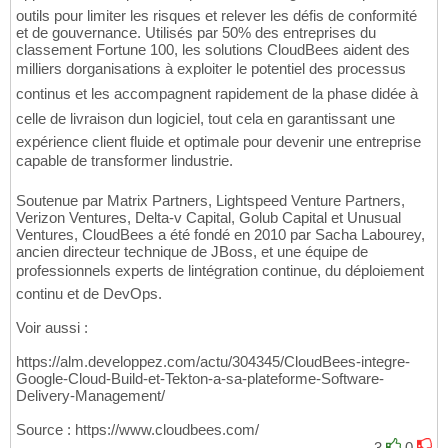
outils pour limiter les risques et relever les défis de conformité
et de gouvernance. Utilisés par 50% des entreprises du
classement Fortune 100, les solutions CloudBees aident des
milliers dorganisations à exploiter le potentiel des processus
continus et les accompagnent rapidement de la phase didée à
celle de livraison dun logiciel, tout cela en garantissant une
expérience client fluide et optimale pour devenir une entreprise
capable de transformer lindustrie.
Soutenue par Matrix Partners, Lightspeed Venture Partners,
Verizon Ventures, Delta-v Capital, Golub Capital et Unusual
Ventures, CloudBees a été fondé en 2010 par Sacha Labourey,
ancien directeur technique de JBoss, et une équipe de
professionnels experts de lintégration continue, du déploiement
continu et de DevOps.
Voir aussi :
https://alm.developpez.com/actu/304345/CloudBees-integre-
Google-Cloud-Build-et-Tekton-a-sa-plateforme-Software-
Delivery-Management/
Source : https://www.cloudbees.com/
3
0