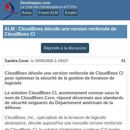
Developpez.com
Le Club des Développeurs et IT Pro
Actus
Forum ALM
Emploi
ALM
:
CloudBees dévoile une version renforcée de
CloudBees CI
Répondre à la discussion
Sandra Coret
,
le 10/06/2020 à 14h27
#1
CloudBees dévoile une version renforcée de CloudBees CI
pour optimiser la sécurité de la gestion de livraison de
logiciels
La solution CloudBees CI, anciennement connue sous le
nom de CloudBees Core, répond désormais aux standards
de sécurité exigeants du Département américain de la
défense.
CloudBees, Inc., spécialiste de la livraison de logiciels
dentreprise, dévoile aujourd'hui une nouvelle version renforcée
de CloudBees CI, la solution d'intégration continue (CI) leader