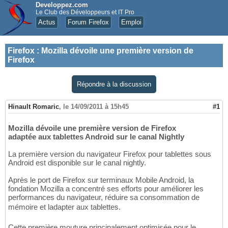
Developpez.com
Le Club des Développeurs et IT Pro
Actus
Forum Firefox
Emploi
Firefox
:
Mozilla dévoile une première version de
Firefox
Répondre à la discussion
Hinault Romaric
,
le 14/09/2011 à 15h45
#1
Mozilla dévoile une première version de Firefox
adaptée aux tablettes Android sur le canal Nightly
La première version du navigateur Firefox pour tablettes sous
Android est disponible sur le canal nightly.
Après le port de Firefox sur terminaux Mobile Android, la
fondation Mozilla a concentré ses efforts pour améliorer les
performances du navigateur, réduire sa consommation de
mémoire et ladapter aux tablettes.
Cette première mouture principalement optimisée pour le